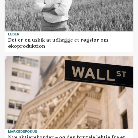
LEDER
Det er en uskik at udlægge et røgslør om
økoproduktion
MARKEDSFOKUS
Nye aktierekorder – og den brutale lektie fra et