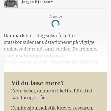
Jørgen P. Jensen
Annonce
Loading...
Danmark har i dag seks såkaldte
statskonsulenter udstationeret på vigtige
ambassader rundt om i verden. De fremmer
især afsætningen af danske
landbrugsprodukter i de pågældende lande.
Jesper Vibe-Hansen er dansk statskonsulent i
Japan, som er et stort og vigtigt eksportmarked
Vil du læse mere?
for danske landbrugsprodukter.
Kære læser, denne artikel fra Effektivt
Det er derfor særlig interessant for de 31
Landbrug er låst.
danske landmænd at få en helt aktuel
Kvalitetsjournalistik kræver research,
markedsvurdering, da de besøger den danske