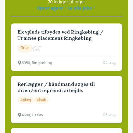
70
ledige stillinger
Opret agent
Se alle jobs
Elevplads tilbydes ved Ringkøbing /
Trainee placement Ringkøbing
Grise
6950, Ringkøbing
06. aug.
Rørlægger / håndmand søges til
dræn/entreprenørarbejde.
Anlæg
Kloak
4690, Haslev
06. aug.