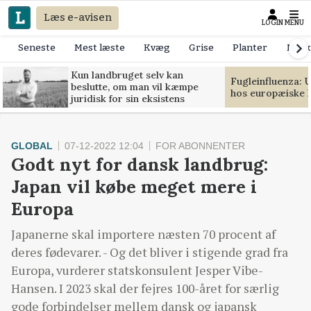
Læs e-avisen
LOGIN
MENU
Seneste
Mest læste
Kvæg
Grise
Planter
Mask
Kun landbruget selv kan
Fugleinfluenza: 
beslutte, om man vil kæmpe
hos europæiske 
juridisk for sin eksistens
GLOBAL
07-12-2022 12:04
FOR ABONNENTER
Godt nyt for dansk landbrug:
Japan vil købe meget mere i
Europa
Japanerne skal importere næsten 70 procent af
deres fødevarer. - Og det bliver i stigende grad fra
Europa, vurderer statskonsulent Jesper Vibe-
Hansen. I 2023 skal der fejres 100-året for særlig
gode forbindelser mellem dansk og japansk