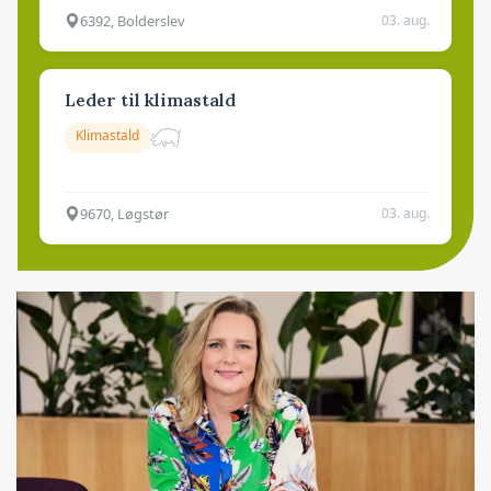
6392, Bolderslev
03. aug.
Leder til klimastald
Klimastald
9670, Løgstør
03. aug.