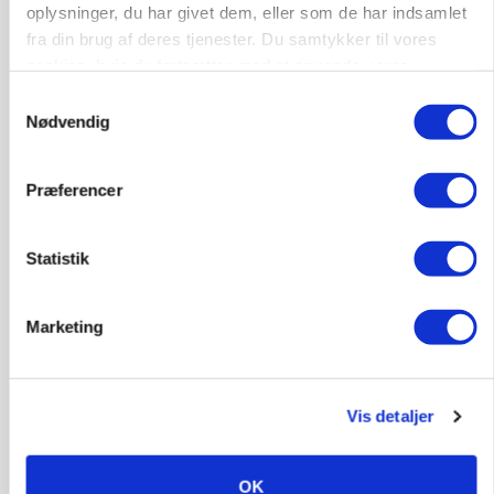
oplysninger, du har givet dem, eller som de har indsamlet
fra din brug af deres tjenester. Du samtykker til vores
cookies, hvis du fortsætter med at anvende vores
hjemmeside.
Samtykkevalg
BUSINESS
Nødvendig
Ejer eller medejer? Nyt tv-format udfordrer
landbrugets ejerstruktur
Præferencer
Annonce
MARKED
Statistik
Russisk mælkepris dykker 23 procent
Loading...
Annonce
Marketing
Vis detaljer
OK