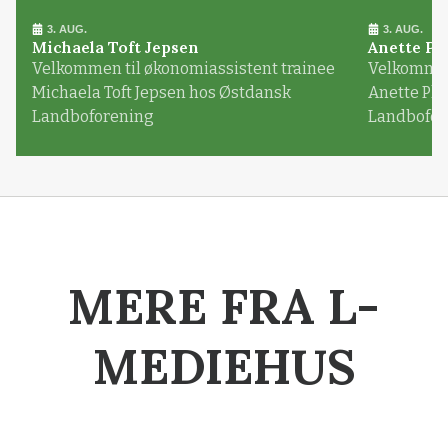
3. AUG.
3. AUG.
Michaela Toft Jepsen
Anette Pl
Velkommen til økonomiassistent trainee
Velkommen 
Michaela Toft Jepsen hos Østdansk
Anette Pl
Landboforening
Landbofor
MERE FRA L-
MEDIEHUS