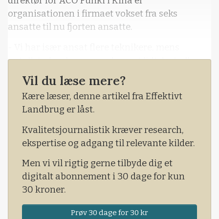
direktør for ACO Funki i Kina er
organisationen i firmaet vokset fra seks
ansatte til nu fjorten ansatte.
- Vi har især ansat flere teknikere, mens
antallet af sælgere er reduceret lidt, fortæller
han i denne uge.
Vil du læse mere?
Før Covid-19 brød ud i Kina, var man afhængig
Kære læser, denne artikel fra Effektivt
af, at en tekniker fra Danmark fløj ud og
Landbrug er låst.
forestod indkøringen af for eksempel et
Kvalitetsjournalistik kræver research,
vådfodringsanlæg.
ekspertise og adgang til relevante kilder.
Men vi vil rigtig gerne tilbyde dig et
digitalt abonnement i 30 dage for kun
30 kroner.
Prøv 30 dage for 30 kr