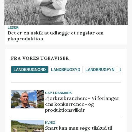
LEDER
Det er en uskik at udlægge et røgslør om
økoproduktion
FRA VORES UGEAVISER
LANDBRUGNORD
LANDBRUGSYD
LANDBRUGFYN
LAND
CAP-I-DANMARK
Fjerkræbranchen: - Vi forlanger
ens konkurrence- og
produktionsvilkår
KVÆG
Snart kan man søge tilskud til