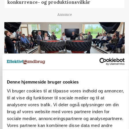
konkurrence- og produktionsvilkår
Annonce
Denne hjemmeside bruger cookies
Vi bruger cookies til at tilpasse vores indhold og annoncer,
BUSINESS
Ejer eller medejer? Nyt tv-format udfordrer
til at vise dig funktioner til sociale medier og til at
landbrugets ejerstruktur
analysere vores trafik. Vi deler også oplysninger om din
brug af vores website med vores partnere inden for
Annonce
sociale medier, annonceringspartnere og analysepartnere.
Vores partnere kan kombinere disse data med andre
MARKED