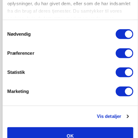
oplysninger, du har givet dem, eller som de har indsamlet
Russisk mælkepris dykker 23 procent
fra din brug af deres tjenester. Du samtykker til vores
cookies, hvis du fortsætter med at anvende vores
Annonce
hjemmeside.
Loading...
Samtykkevalg
Nødvendig
Præferencer
Statistik
Marketing
BUSINESS
Vis detaljer
Fra mark til mur: Byggeriet kan åbne nyt
marked for biokul
OK