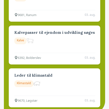
9681, Ranum
03. aug.
Kalvepasser til ejendom i udvikling søges
Kalve
6392, Bolderslev
03. aug.
Leder til klimastald
Klimastald
9670, Løgstør
03. aug.