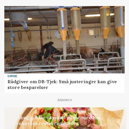
GRISE
Rådgiver om DB-Tjek: Små justeringer kan give
store besparelser
Annonce
BUSINESS
Grambogård får oksekød på menuen hos
københavnsk restaurantkæde