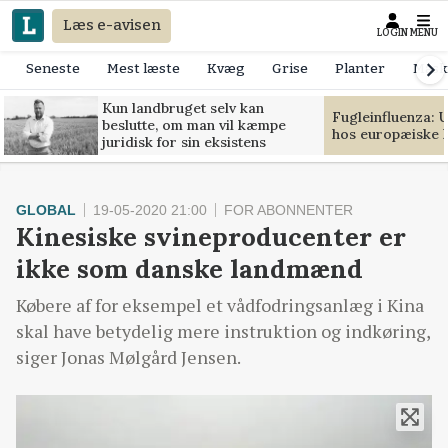
Læs e-avisen
LOGIN
MENU
Seneste
Mest læste
Kvæg
Grise
Planter
Mask
Kun landbruget selv kan
Fugleinfluenza: 
beslutte, om man vil kæmpe
hos europæiske 
juridisk for sin eksistens
GLOBAL
19-05-2020 21:00
FOR ABONNENTER
Kinesiske svineproducenter er
ikke som danske landmænd
Købere af for eksempel et vådfodringsanlæg i Kina
skal have betydelig mere instruktion og indkøring,
siger Jonas Mølgård Jensen.