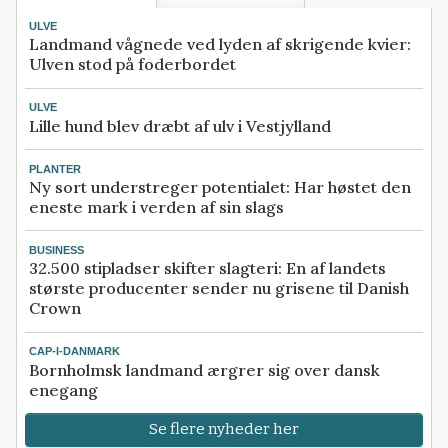
ULVE
Landmand vågnede ved lyden af skrigende kvier:
Ulven stod på foderbordet
ULVE
Lille hund blev dræbt af ulv i Vestjylland
PLANTER
Ny sort understreger potentialet: Har høstet den
eneste mark i verden af sin slags
BUSINESS
32.500 stipladser skifter slagteri: En af landets
største producenter sender nu grisene til Danish
Crown
CAP-I-DANMARK
Bornholmsk landmand ærgrer sig over dansk
enegang
Se flere nyheder her