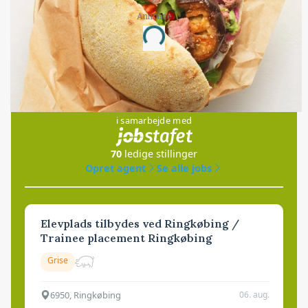
Annonce
Loading...
Jobs
i samarbejde med
70
ledige stillinger
Opret agent
Se alle jobs
Elevplads tilbydes ved Ringkøbing /
Trainee placement Ringkøbing
Grise
6950, Ringkøbing
06. aug.