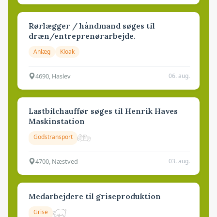
Rørlægger / håndmand søges til
dræn/entreprenørarbejde.
Anlæg
Kloak
4690, Haslev
06. aug.
Lastbilchauffør søges til Henrik Haves
Maskinstation
Godstransport
4700, Næstved
03. aug.
Medarbejdere til griseproduktion
Grise