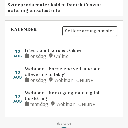
Svineproducenter kalder Danish Crowns
notering en katastrofe
KALENDER
Se flere arrangementer
InterCount kursus Online
12
AUG
onsdag
Online
Webinar – Fordelene ved løbende
12
aflevering af bilag
AUG
onsdag
Webinar - ONLINE
Webinar – Kom i gang med digital
17
bogføring
AUG
mandag
Webinar - ONLINE
Annonce