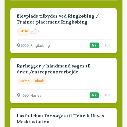
Elevplads tilbydes ved Ringkøbing /
Trainee placement Ringkøbing
Grise
6950, Ringkøbing
06. aug.
NY
Rørlægger / håndmand søges til
dræn/entreprenørarbejde.
Anlæg
Kloak
4690, Haslev
06. aug.
NY
Lastbilchauffør søges til Henrik Haves
Maskinstation