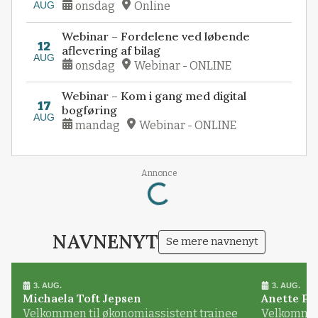
AUG
onsdag
Online
Webinar – Fordelene ved løbende
12
aflevering af bilag
AUG
onsdag
Webinar - ONLINE
Webinar – Kom i gang med digital
17
bogføring
AUG
mandag
Webinar - ONLINE
Annonce
Loading...
NAVNENYT
Se mere navnenyt
3. AUG.
3. AUG.
Michaela Toft Jepsen
Anette Pl
Velkommen til økonomiassistent trainee
Velkommen 