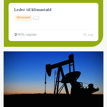
Leder til klimastald
Klimastald
9670, Løgstør
03. aug.