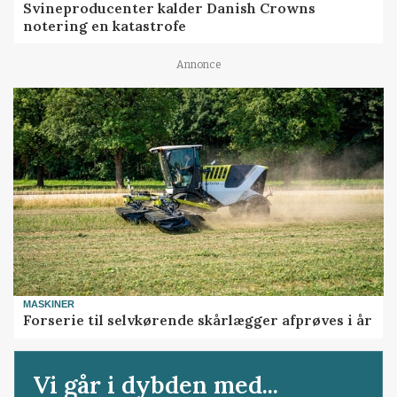
Svineproducenter kalder Danish Crowns
notering en katastrofe
Annonce
MASKINER
Forserie til selvkørende skårlægger afprøves i år
Vi går i dybden med...