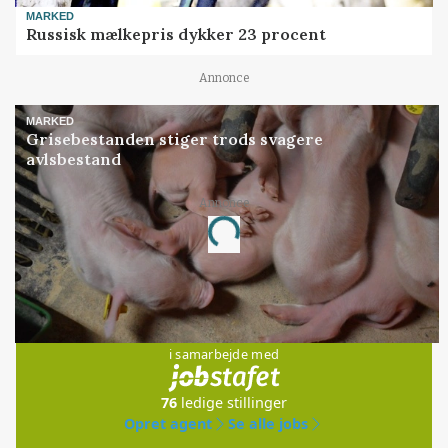
MARKED
Russisk mælkepris dykker 23 procent
Annonce
MARKED
Grisebestanden stiger trods svagere
avlsbestand
Annonce
Loading...
Jobs
i samarbejde med
76
ledige stillinger
Opret agent
Se alle jobs