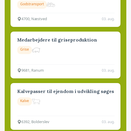
Godstransport
4700, Næstved
03. aug.
Medarbejdere til griseproduktion
Grise
9681, Ranum
03. aug.
Kalvepasser til ejendom i udvikling søges
Kalve
6392, Bolderslev
03. aug.