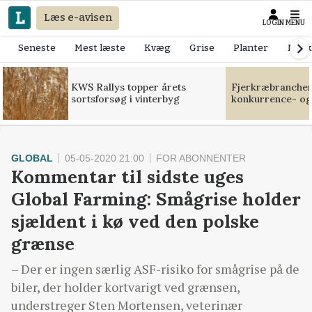
Læs e-avisen
LOGIN
MENU
Seneste
Mest læste
Kvæg
Grise
Planter
Mask
KWS Rallys topper årets
Fjerkræbranchen:
sortsforsøg i vinterbyg
konkurrence- og
GLOBAL
05-05-2020 21:00
FOR ABONNENTER
Kommentar til sidste uges
Global Farming: Smågrise holder
sjældent i kø ved den polske
grænse
– Der er ingen særlig ASF-risiko for smågrise på de
biler, der holder kortvarigt ved grænsen,
understreger Sten Mortensen, veterinær