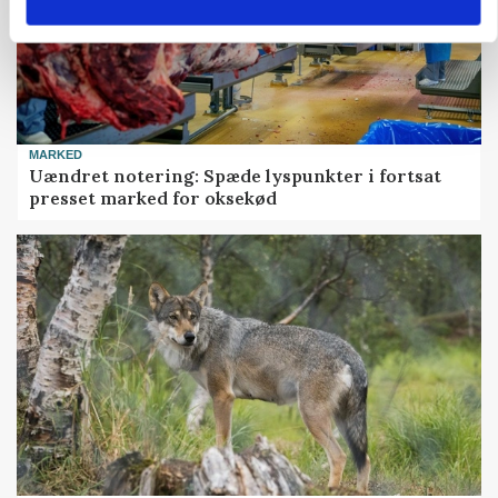
MARKED
Uændret notering: Spæde lyspunkter i fortsat
presset marked for oksekød