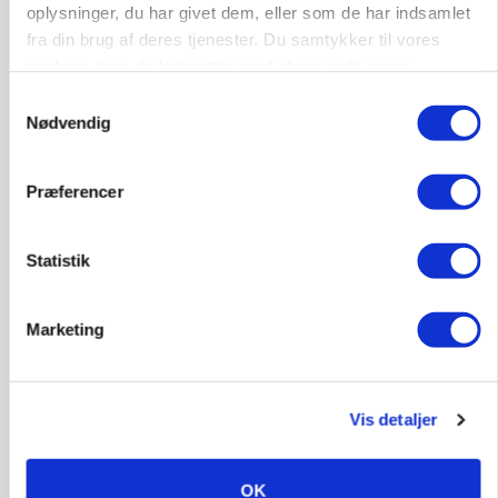
oplysninger, du har givet dem, eller som de har indsamlet
fra din brug af deres tjenester. Du samtykker til vores
cookies, hvis du fortsætter med at anvende vores
hjemmeside.
Samtykkevalg
KVÆG
Snart kan man søge tilskud til naturprojekter
Nødvendig
Annonce
Præferencer
PLANTER
Før såmaskinen kører: Her er efterårets største
Statistik
skadedyrsrisici
Annonce
Marketing
Loading...
Vis detaljer
OK