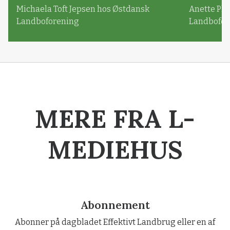
Michaela Toft Jepsen hos Østdansk
Anette Pl
Landboforening
Landbofor
MERE FRA L-
MEDIEHUS
Abonnement
Abonner på dagbladet Effektivt Landbrug eller en af