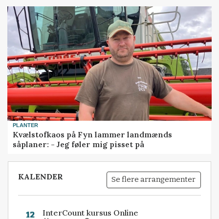
PLANTER
Kvælstofkaos på Fyn lammer landmænds
såplaner: - Jeg føler mig pisset på
KALENDER
Se flere arrangementer
InterCount kursus Online
12