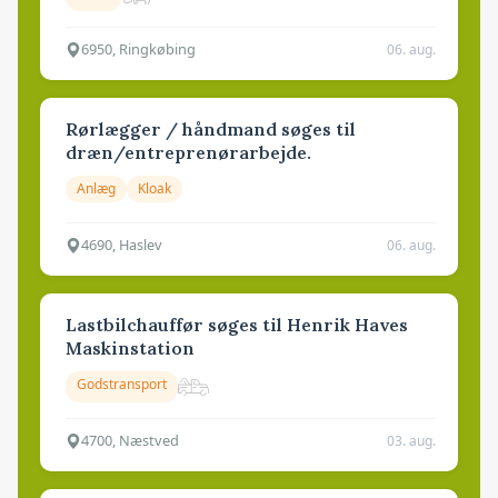
6950, Ringkøbing
06. aug.
Rørlægger / håndmand søges til
dræn/entreprenørarbejde.
Anlæg
Kloak
4690, Haslev
06. aug.
Lastbilchauffør søges til Henrik Haves
Maskinstation
Godstransport
4700, Næstved
03. aug.