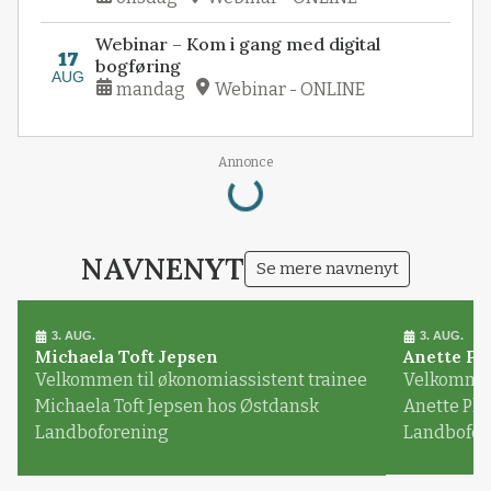
Webinar – Kom i gang med digital
17
bogføring
AUG
mandag
Webinar - ONLINE
Loading...
Annonce
NAVNENYT
Se mere navnenyt
3. AUG.
3. AUG.
Michaela Toft Jepsen
Anette Pl
Velkommen til økonomiassistent trainee
Velkommen 
Michaela Toft Jepsen hos Østdansk
Anette Pl
Landboforening
Landbofor