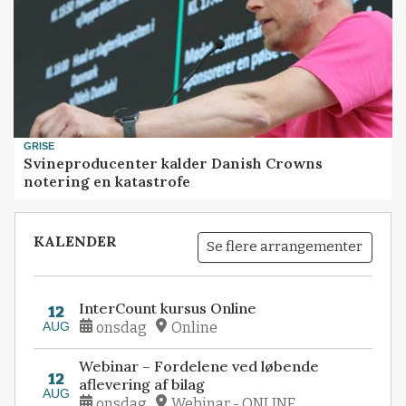
GRISE
Svineproducenter kalder Danish Crowns
notering en katastrofe
KALENDER
Se flere arrangementer
InterCount kursus Online
12
AUG
onsdag
Online
Webinar – Fordelene ved løbende
12
aflevering af bilag
AUG
onsdag
Webinar - ONLINE