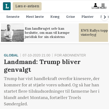
Læs e-avisen
LOGIN
MENU
Seneste
Mest læste
Kvæg
Grise
Planter
Mask
Kun landbruget selv kan
KWS Rallys toppe
beslutte, om man vil kæmpe
vinterbyg
juridisk for sin eksistens
GLOBAL
07-10-2020 21:00
FOR ABONNENTER
Landmand: Trump bliver
genvalgt
Trump har vist handlekraft overfor kinesere, der
kommer for at stjæle vores udsæd. Og så har han
startet flere tilskudsordninger til farmerne her i
blandt andet Montana, fortæller Troels
Søndergård.