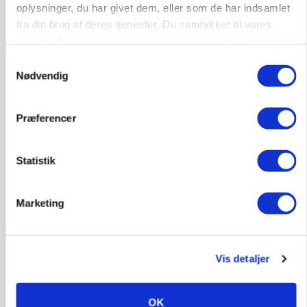
oplysninger, du har givet dem, eller som de har indsamlet
Annonce
fra din brug af deres tjenester. Du samtykker til vores
cookies, hvis du fortsætter med at anvende vores
BUSINESS
Fra mark til mur: Byggeriet kan åbne nyt
hjemmeside.
Samtykkevalg
marked for biokul
Nødvendig
Loading...
Annonce
Præferencer
Statistik
Marketing
Vis detaljer
OK