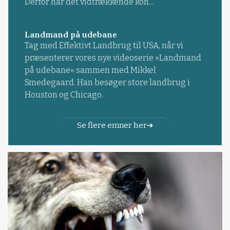
Derfor har det vidtrækkende kon...
Landmand på udebane
Tag med Effektivt Landbrug til USA, når vi
præsenterer vores nye videoserie »Landmand
på udebane« sammen med Mikkel
Smedegaard. Han besøger store landbrug i
Houston og Chicago.
Se flere emner her