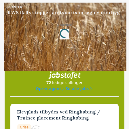
PLANTER
KWS Rallys topper årets sortsforsøg i vinterbyg
Annonce
Loading...
Jobs
i samarbejde med
72
ledige stillinger
Opret agent
Se alle jobs
Elevplads tilbydes ved Ringkøbing /
Trainee placement Ringkøbing
Grise