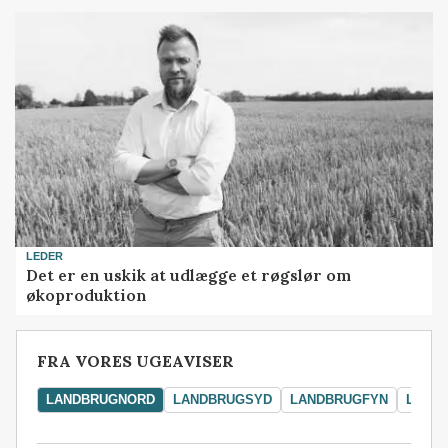
LEDER
Det er en uskik at udlægge et røgslør om
økoproduktion
FRA VORES UGEAVISER
LANDBRUGNORD
LANDBRUGSYD
LANDBRUGFYN
LAND