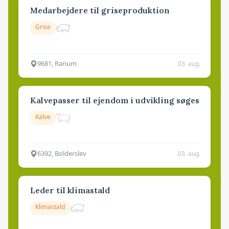
Medarbejdere til griseproduktion
Grise
9681, Ranum
03. aug.
Kalvepasser til ejendom i udvikling søges
Kalve
6392, Bolderslev
03. aug.
Leder til klimastald
Klimastald