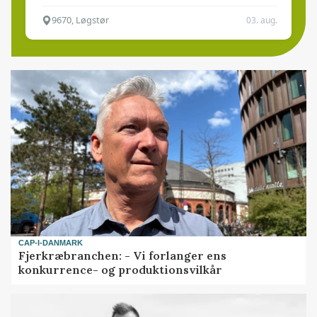
9670, Løgstør
03. aug.
CAP-I-DANMARK
Fjerkræbranchen: - Vi forlanger ens
konkurrence- og produktionsvilkår