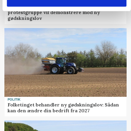
POLITIK
»Nu stopper I«: Landbrugsdebattør og
protestgruppe vil demonstrere mod ny
gødskningslov
POLITIK
Folketinget behandler ny gødskningslov: Sådan
kan den ændre din bedrift fra 2027