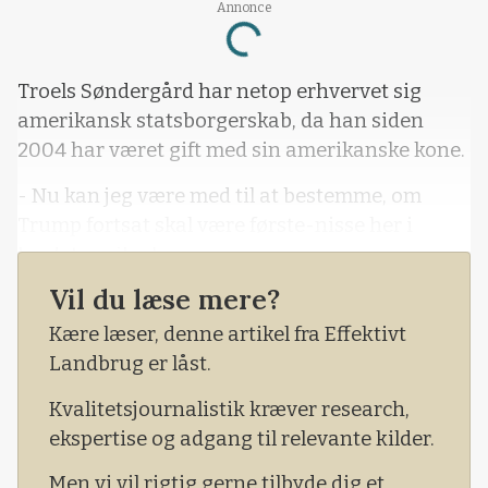
Annonce
Loading...
Troels Søndergård har netop erhvervet sig
amerikansk statsborgerskab, da han siden
2004 har været gift med sin amerikanske kone.
- Nu kan jeg være med til at bestemme, om
Trump fortsat skal være første-nisse her i
landet, smiler han.
Vil du læse mere?
Han er oprindelig vestjyde, født og opvokset på
en kvægejendom ved Vestervig i Thy.
Kære læser, denne artikel fra Effektivt
Landbrug er låst.
Kvalitetsjournalistik kræver research,
ekspertise og adgang til relevante kilder.
Men vi vil rigtig gerne tilbyde dig et