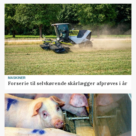
MASKINER
Forserie til selvkørende skårlægger afprøves i år