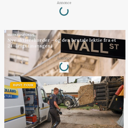
Loading...
Annonce
MARKEDSFOKUS
Nye aktierekorder – og den brutale lektie fra et
24-årigt finansgeni
Loading...
Annonce
HØST-TOUR