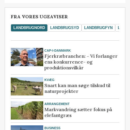
FRA VORES UGEAVISER
LANDBRUGNORD
LANDBRUGSYD
LANDBRUGFYN
LAND
CAP-I-DANMARK
Fjerkræbranchen: - Vi forlanger
ens konkurrence- og
produktionsvilkår
KVÆG
Snart kan man søge tilskud til
naturprojekter
ARRANGEMENT
Markvandring sætter fokus på
elefantgræs
BUSINESS