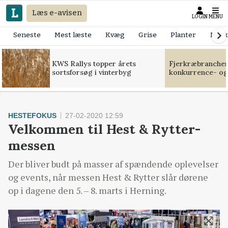
Læs e-avisen
LOGIN
MENU
Seneste
Mest læste
Kvæg
Grise
Planter
Mask
KWS Rallys topper årets
Fjerkræbranchen:
sortsforsøg i vinterbyg
konkurrence- og
HESTEFOKUS
27-02-2020 12:59
Velkommen til Hest & Rytter-
messen
Der bliver budt på masser af spændende oplevelser
og events, når messen Hest & Rytter slår dørene
op i dagene den 5. – 8. marts i Herning.