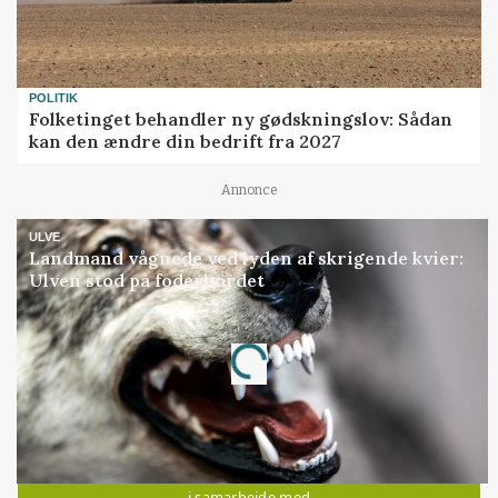
POLITIK
Folketinget behandler ny gødskningslov: Sådan
kan den ændre din bedrift fra 2027
Annonce
ULVE
Landmand vågnede ved lyden af skrigende kvier:
Ulven stod på foderbordet
Annonce
Loading...
Jobs
i samarbejde med