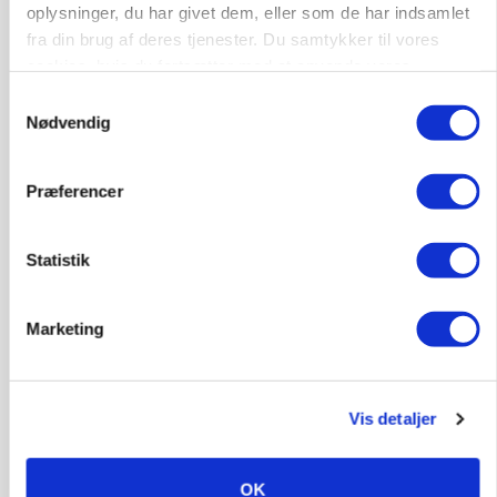
oplysninger, du har givet dem, eller som de har indsamlet
fra din brug af deres tjenester. Du samtykker til vores
cookies, hvis du fortsætter med at anvende vores
hjemmeside.
Samtykkevalg
MARKED
Nødvendig
Russisk mælkepris dykker 23 procent
Præferencer
Statistik
Marketing
Vis detaljer
MARKEDSFOKUS
Prisgab på 20 kroner pr. kg vokser: Polsk kylling
presser markedet
OK