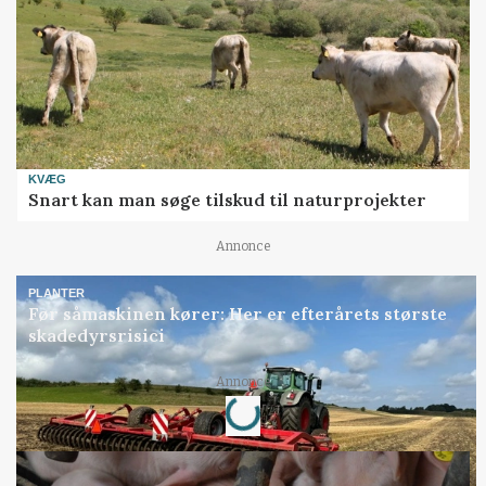
KVÆG
Snart kan man søge tilskud til naturprojekter
Annonce
PLANTER
Før såmaskinen kører: Her er efterårets største
skadedyrsrisici
Loading...
Annonce