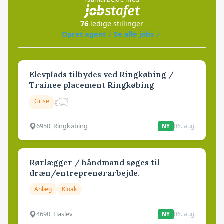
76
ledige stillinger
Opret agent
Se alle jobs
Elevplads tilbydes ved Ringkøbing /
Trainee placement Ringkøbing
Grise
6950, Ringkøbing
06. aug.
NY
Rørlægger / håndmand søges til
dræn/entreprenørarbejde.
Anlæg
Kloak
4690, Haslev
06. aug.
NY