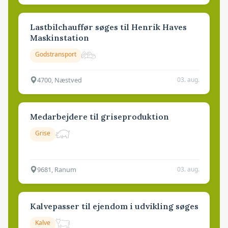
Lastbilchauffør søges til Henrik Haves
Maskinstation
Godstransport
4700, Næstved
03. aug.
Medarbejdere til griseproduktion
Grise
9681, Ranum
03. aug.
Kalvepasser til ejendom i udvikling søges
Kalve