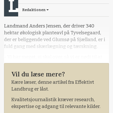
Redaktionen
Landmand Anders Jensen, der driver 340
hektar økologisk planteavl på Tyvelsegaard,
der er beliggende ved Glumsø på Sjælland, er i
fuld gang med skærlægning og tærskning.
- Vi har meget, vi skal over, så vi er nødt til at
køre, når vi kan. Derfor er denne rajgræsmark
skårlagt ved en lidt høj vandprocent. Vi har et
Vil du læse mere?
rigtig godt tørreri derhjemme, hvilket giver lidt
Kære læser, denne artikel fra Effektivt
ekstra muligheder.
Landbrug er låst.
Kvalitetsjournalistik kræver research,
ekspertise og adgang til relevante kilder.