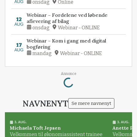
AUG
onsdag
Online
Webinar – Fordelene ved løbende
12
aflevering af bilag
AUG
onsdag
Webinar - ONLINE
Webinar – Kom i gang med digital
17
bogføring
AUG
mandag
Webinar - ONLINE
Loading...
Annonce
NAVNENYT
Se mere navnenyt
3. AUG.
3. AUG.
Michaela Toft Jepsen
Anette Pl
Velkommen til økonomiassistent trainee
Velkommen 