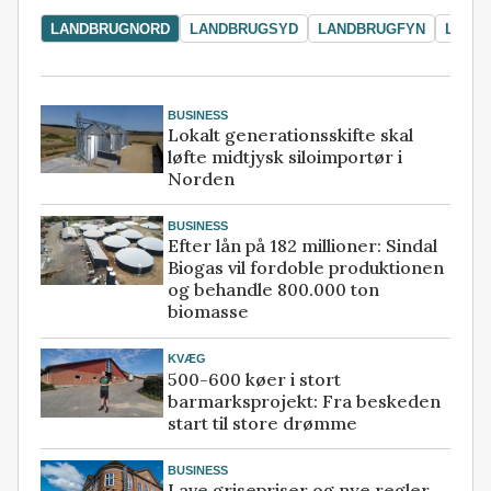
LANDBRUGNORD
LANDBRUGSYD
LANDBRUGFYN
LAND
BUSINESS
Lokalt generationsskifte skal
løfte midtjysk siloimportør i
Norden
BUSINESS
Efter lån på 182 millioner: Sindal
Biogas vil fordoble produktionen
og behandle 800.000 ton
biomasse
KVÆG
500-600 køer i stort
barmarksprojekt: Fra beskeden
start til store drømme
BUSINESS
Lave grisepriser og nye regler