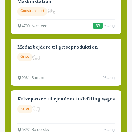
Maskinstation
Godstransport
4700, Næstved
03. aug.
NY
Medarbejdere til griseproduktion
Grise
9681, Ranum
03. aug.
Kalvepasser til ejendom i udvikling søges
Kalve
6392, Bolderslev
03. aug.