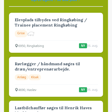
Elevplads tilbydes ved Ringkøbing /
Trainee placement Ringkøbing
Grise
6950, Ringkøbing
06. aug.
NY
Rørlægger / håndmand søges til
dræn/entreprenørarbejde.
Anlæg
Kloak
4690, Haslev
06. aug.
NY
Lastbilchauffør søges til Henrik Haves