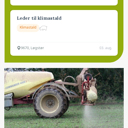
Leder til klimastald
Klimastald
9670, Løgstør
03. aug.