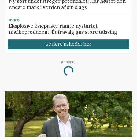
Ny sort understreger potentialet: Har høstet den
eneste mark i verden af sin slags
KVÆG
Eksplosive kviepriser ramte nystartet
mælkeproducent: Ét fravalg gav store udsving
Se flere nyheder her
Annonce
Loading...