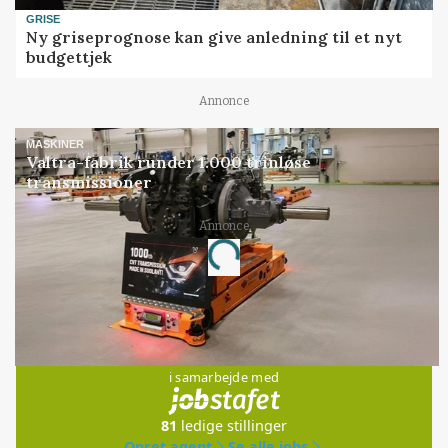
GRISE
Ny griseprognose kan give anledning til et nyt
budgettjek
Annonce
MASKINER
Valtra-fabrik runder 1.000 trinløse
transmissioner
Annonce
Loading...
Jobs
i samarbejde med
81
ledige stillinger
Opret agent
Se alle jobs