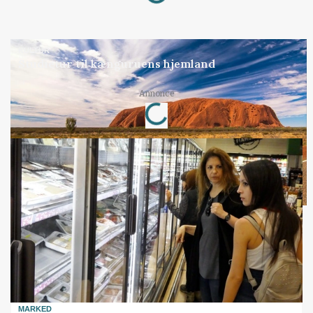
KULTUR
Studietur til kænguruens hjemland
Loading...
Annonce
MARKED