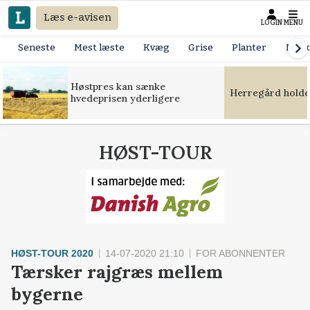
Læs e-avisen
LOGIN
MENU
Seneste
Mest læste
Kvæg
Grise
Planter
Mask
Høstpres kan sænke
Herregård holde
hvedeprisen yderligere
HØST-TOUR
HØST-TOUR 2020
14-07-2020 21:10
FOR ABONNENTER
Tærsker rajgræs mellem
bygerne