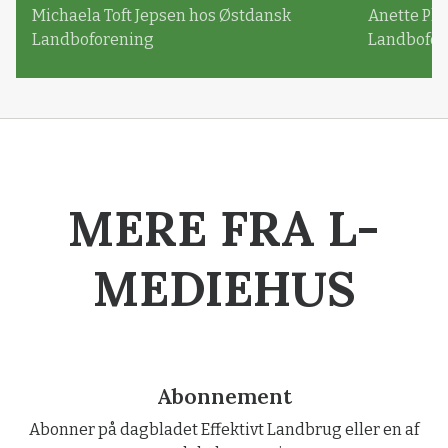
Michaela Toft Jepsen hos Østdansk
Anette Pl
Landboforening
Landbofor
MERE FRA L-
MEDIEHUS
Abonnement
Abonner på dagbladet Effektivt Landbrug eller en af