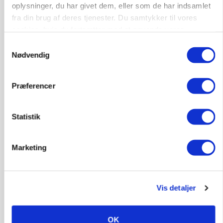
oplysninger, du har givet dem, eller som de har indsamlet
fra din brug af deres tjenester. Du samtykker til vores
BUSINESS
cookies, hvis du fortsætter med at anvende vores
Efter fire årtier: Familieejet vestjysk producent
hjemmeside.
Samtykkevalg
af staldinventar får ny medejer
Nødvendig
Annonce
Præferencer
KULTUR
Største Manitou fik gammel vindmølle til at
snurre igen
Statistik
Loading...
Annonce
Marketing
Vis detaljer
OK