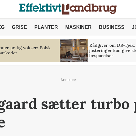
ÆG
GRISE
PLANTER
MASKINER
BUSINESS
J
Rådgiver om DB-Tjek:
oner pr. kg vokser: Polsk
justeringer kan give s
markedet
besparelser
Annonce
sgaard sætter turbo 
e