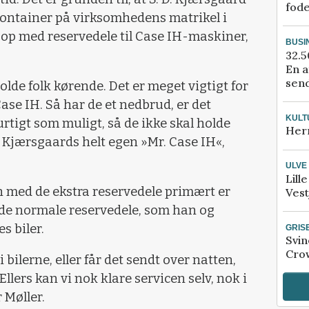
fod
container på virksomhedens matrikel i
 op med reservedele til Case IH-maskiner,
BUSI
32.5
En a
send
olde folk kørende. Det er meget vigtigt for
 Case IH. Så har de et nedbrud, er det
KULT
urtigt som muligt, så de ikke skal holde
Her
 D. Kjærsgaards helt egen »Mr. Case IH«,
ULVE
Lill
n med de ekstra reservedele primært er
Vest
 de normale reservedele, som han og
es biler.
GRIS
Svin
Crow
 bilerne, eller får det sendt over natten,
llers kan vi nok klare servicen selv, nok i
r Møller.