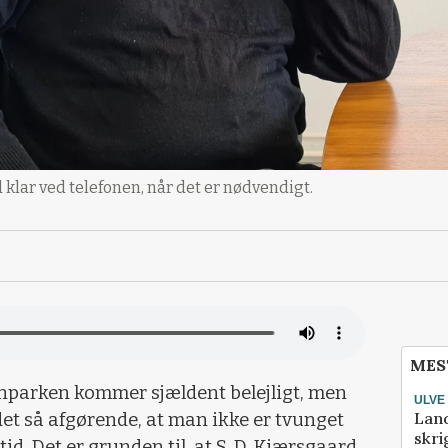
d klar ved telefonen, når det er nødvendigt.
MES
parken kommer sjældent belejligt, men
ULVE
Lan
et så afgørende, at man ikke er tvunget
skri
ng tid. Det er grunden til, at S. D. Kjærsgaard