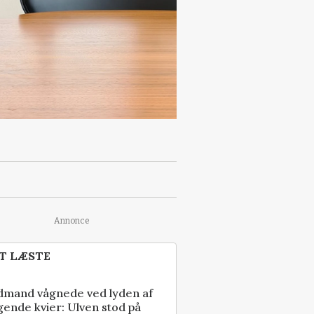
Annonce
T LÆSTE
dmand vågnede ved lyden af
gende kvier: Ulven stod på