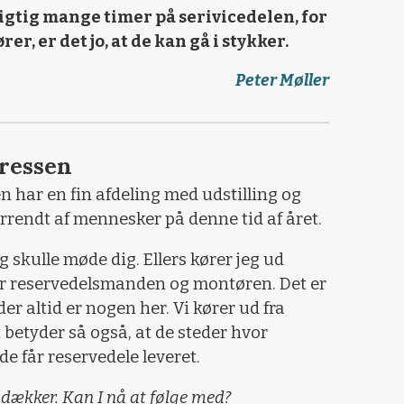
 rigtig mange timer på serivicedelen, for
r, er det jo, at de kan gå i stykker.
Peter Møller
dressen
 har en fin afdeling med udstilling og
errendt af mennesker på denne tid af året.
eg skulle møde dig. Ellers kører jeg ud
r reservedelsmanden og montøren. Det er
er altid er nogen her. Vi kører ud fra
betyder så også, at de steder hvor
de får reservedele leveret.
I dækker. Kan I nå at følge med?