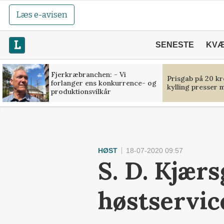
Læs e-avisen
SENESTE
KV
Fjerkræbranchen: - Vi
Prisgab på 20 kr
forlanger ens konkurrence- og
kylling presser 
produktionsvilkår
HØST
18-07-2020 09:57
S. D. Kjær
høstservic