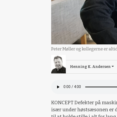
Peter Møller og kollegerne er alti
Henning K. Andersen
KONCEPT Defekter på maskin
især under høstsæsonen er d
til at holde stille i alt for la