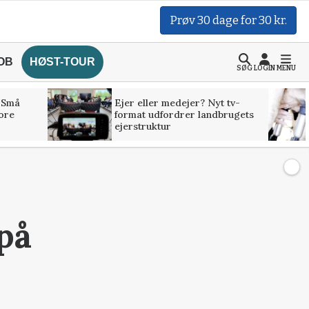
Prøv 30 dage for 30 kr.
OB
HØST-TOUR
SØG
LOGIN
MENU
 Små
Ejer eller medejer? Nyt tv-
tore
format udfordrer landbrugets
ejerstruktur
på