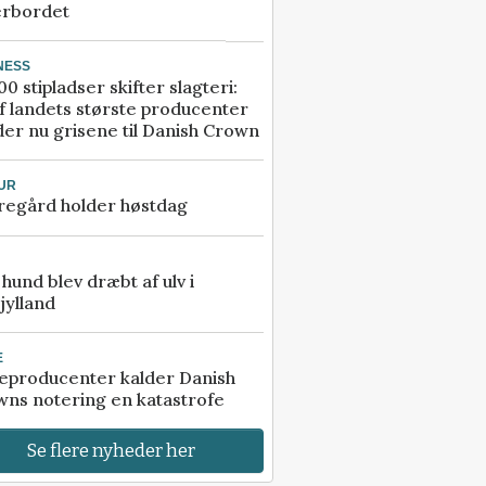
erbordet
NESS
00 stipladser skifter slagteri:
f landets største producenter
er nu grisene til Danish Crown
UR
regård holder høstdag
e hund blev dræbt af ulv i
jylland
E
eproducenter kalder Danish
ns notering en katastrofe
Se flere nyheder her