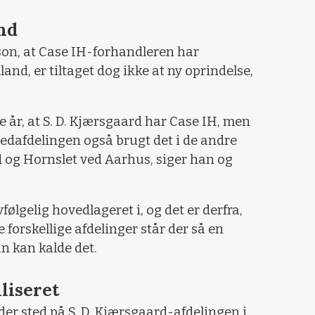
and
son, at Case IH-forhandleren har
and, er tiltaget dog ikke at ny oprindelse,
te år, at S. D. Kjærsgaard har Case IH, men
edafdelingen også brugt det i de andre
nd og Hornslet ved Aarhus, siger han og
følgelig hovedlageret i, og det er derfra,
e forskellige afdelinger står der så en
n kan kalde det.
liseret
der sted på S. D. Kjærsgaard-afdelingen i