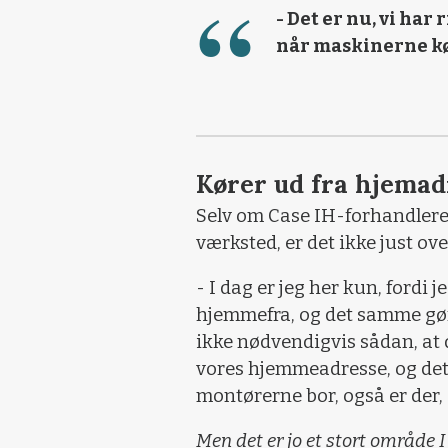
- Det er nu, vi har
når maskinerne køre
Kører ud fra hjema
Selv om Case IH-forhandleren
værksted, er det ikke just ov
- I dag er jeg her kun, fordi j
hjemmefra, og det samme gø
ikke nødvendigvis sådan, at d
vores hjemmeadresse, og det 
montørerne bor, også er der, 
Men det er jo et stort område 