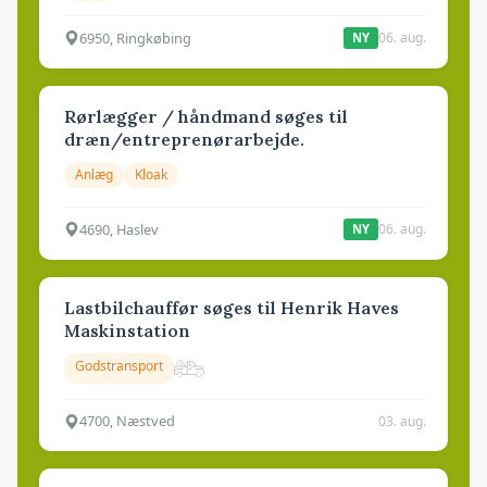
6950, Ringkøbing
06. aug.
NY
Rørlægger / håndmand søges til
dræn/entreprenørarbejde.
Anlæg
Kloak
4690, Haslev
06. aug.
NY
Lastbilchauffør søges til Henrik Haves
Maskinstation
Godstransport
4700, Næstved
03. aug.