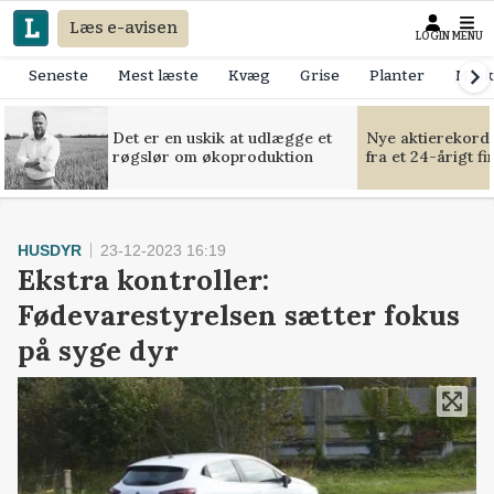
Læs e-avisen
LOGIN
MENU
Seneste
Mest læste
Kvæg
Grise
Planter
Mask
Det er en uskik at udlægge et
Nye aktierekorde
røgslør om økoproduktion
fra et 24-årigt f
HUSDYR
23-12-2023 16:19
Ekstra kontroller:
Fødevarestyrelsen sætter fokus
på syge dyr