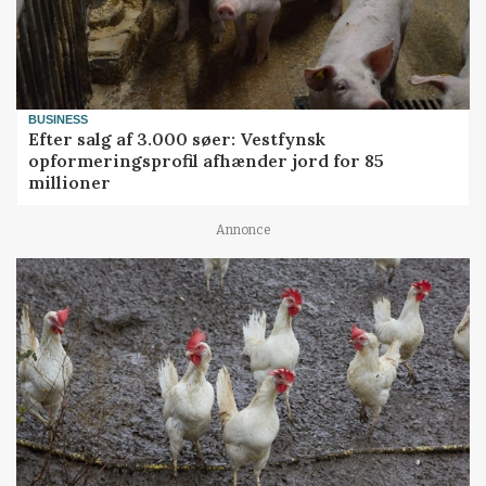
BUSINESS
Efter salg af 3.000 søer: Vestfynsk
opformeringsprofil afhænder jord for 85
millioner
Annonce