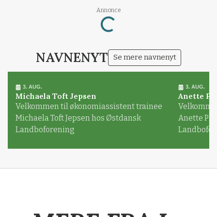
Loading...
Annonce
NAVNENYT
Se mere navnenyt
3. AUG.
3. AUG.
Michaela Toft Jepsen
Anette Pl
Velkommen til økonomiassistent trainee
Velkommen 
Michaela Toft Jepsen hos Østdansk
Anette Pl
Landboforening
Landbofor