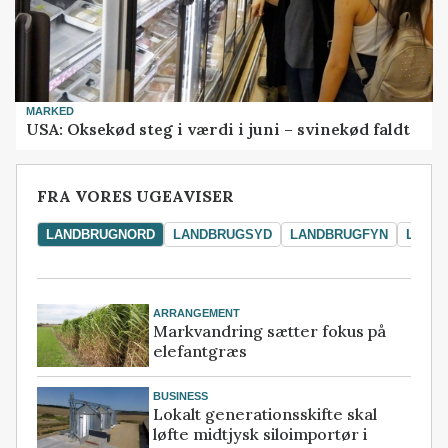
MARKED
USA: Oksekød steg i værdi i juni – svinekød faldt
FRA VORES UGEAVISER
LANDBRUGNORD
LANDBRUGSYD
LANDBRUGFYN
LAND
ARRANGEMENT
Markvandring sætter fokus på
elefantgræs
BUSINESS
Lokalt generationsskifte skal
løfte midtjysk siloimportør i