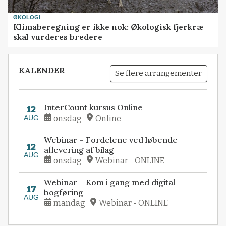
ØKOLOGI
Klimaberegning er ikke nok: Økologisk fjerkræ
skal vurderes bredere
KALENDER
Se flere arrangementer
InterCount kursus Online
12
AUG
onsdag
Online
Webinar – Fordelene ved løbende
12
aflevering af bilag
AUG
onsdag
Webinar - ONLINE
Webinar – Kom i gang med digital
17
bogføring
AUG
mandag
Webinar - ONLINE