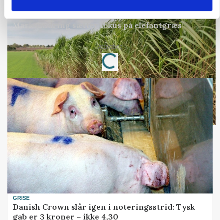
ARRANGEMENT
Markvandring sætter fokus på elefantgræs
Loading...
Annonce
GRISE
Danish Crown slår igen i noteringsstrid: Tysk
gab er 3 kroner – ikke 4,30