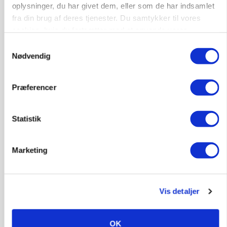
oplysninger, du har givet dem, eller som de har indsamlet
GRISE
fra din brug af deres tjenester. Du samtykker til vores
Svineproducenter kalder Danish Crowns pris en
cookies, hvis du fortsætter med at anvende vores
katastrofe
hjemmeside.
Samtykkevalg
Annonce
Nødvendig
Præferencer
Statistik
Marketing
Vis detaljer
MASKINER
Forserie til selvkørende skårlægger afprøves i år
Annonce
OK