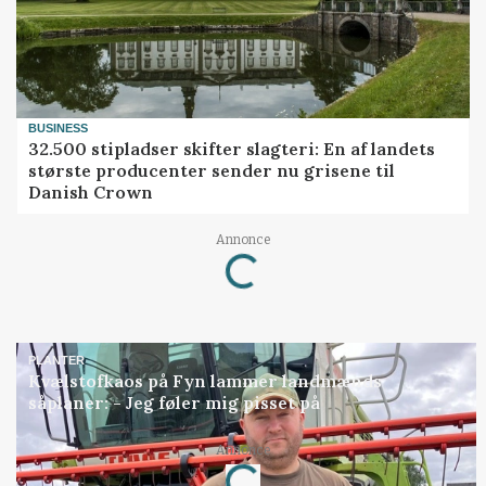
BUSINESS
32.500 stipladser skifter slagteri: En af landets
største producenter sender nu grisene til
Danish Crown
Loading...
Annonce
PLANTER
Kvælstofkaos på Fyn lammer landmænds
såplaner: - Jeg føler mig pisset på
Loading...
Annonce