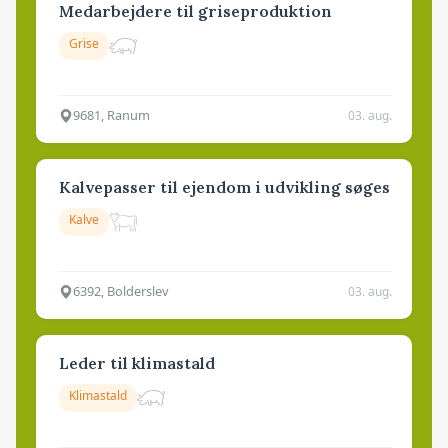
Medarbejdere til griseproduktion
Grise
9681, Ranum
03. aug.
Kalvepasser til ejendom i udvikling søges
Kalve
6392, Bolderslev
03. aug.
Leder til klimastald
Klimastald