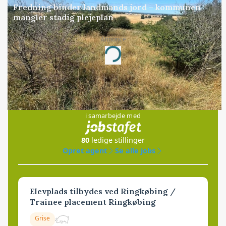
Fredning binder landmands jord – kommunen
mangler stadig plejeplan
Annonce
Loading...
Jobs
i samarbejde med
80
ledige stillinger
Opret agent
Se alle jobs
Elevplads tilbydes ved Ringkøbing /
Trainee placement Ringkøbing
Grise