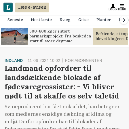
Læs e-avisen
LOGIN
MENU
Seneste
Mest læste
Kvæg
Grise
Planter
Mask
500-600 køer i stort
Befriende, at to
barmarksprojekt: Fra beskeden
blevet klogere. D
start til store drømme
INDLAND
11-06-2024 10:02
FOR ABONNENTER
Landmand opfordrer til
landsdækkende blokade af
fødevaregrossister: - Vi bliver
nødt til at skaffe os selv taletid
Svineproducent har fået nok af det, han betegner
som mediernes ensidige dækning af klima og
miljø. Derfor opfordrer han til blokader af
fødevaregrossister for at få fakta frem i medierne