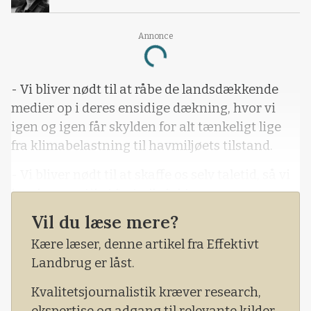
Annonce
Loading...
- Vi bliver nødt til at råbe de landsdækkende
medier op i deres ensidige dækning, hvor vi
igen og igen får skylden for alt tænkeligt lige
fra klimabelastning til havmiljøets tilstand.
- Vi bliver nødt til at skaffe os selv taletid, så vi
kan komme til at fortælle fakta.
Vil du læse mere?
Sådan lyder det fra svineproducenter Peter
Kjær Knudsen, Hvalsø på Midtsjælland.
Kære læser, denne artikel fra Effektivt
Landbrug er låst.
Han mener, det er på tide, at danske landmænd
i samlet flok sætter foden ned og sørger for at
Kvalitetsjournalistik kræver research,
skaffe sig selv taletid.
ekspertise og adgang til relevante kilder.