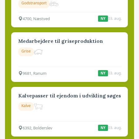
Godstransport
4700, Næstved
03. aug.
NY
Medarbejdere til griseproduktion
Grise
9681, Ranum
03. aug.
NY
Kalvepasser til ejendom i udvikling søges
Kalve
6392, Bolderslev
03. aug.
NY