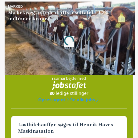
MARKED
Malkekvæg løftede driftsresultatet til 2,8
millioner kroner
Annonce
Loading...
Jobs
i samarbejde med
80
ledige stillinger
Opret agent
Se alle jobs
Lastbilchauffør søges til Henrik Haves
Maskinstation