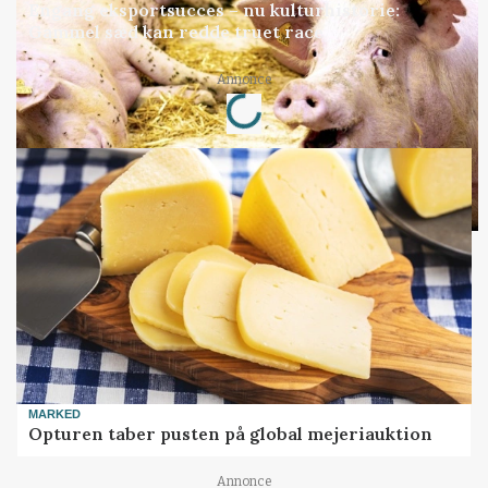
Engang eksportsucces – nu kulturhistorie:
Gammel sæd kan redde truet race
Loading...
Annonce
MARKED
Opturen taber pusten på global mejeriauktion
Annonce