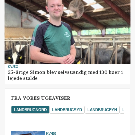
KVÆG
25-årige Simon blev selvstændig med 130 køer i
lejede stalde
FRA VORES UGEAVISER
LANDBRUGNORD
LANDBRUGSYD
LANDBRUGFYN
LAND
KVÆG