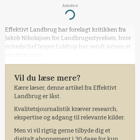
Annonce
Loading...
Effektivt Landbrug har forelagt kritikken fra
Jakob Nikolajsen for Landbrugsstyrelsen, hvor
enhedschef Jesper Loldrup har sendt avisen et
skriftligt svar.
Vil du læse mere?
Kære læser, denne artikel fra Effektivt
Landbrug er låst.
Kvalitetsjournalistik kræver research,
ekspertise og adgang til relevante kilder.
Men vi vil rigtig gerne tilbyde dig et
digitalt abonnement i 30 dage for kun