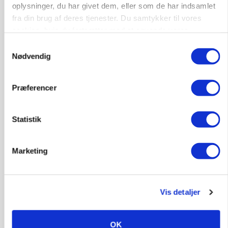
oplysninger, du har givet dem, eller som de har indsamlet
Annonce
fra din brug af deres tjenester. Du samtykker til vores
cookies, hvis du fortsætter med at anvende vores
hjemmeside.
Samtykkevalg
Nødvendig
Præferencer
Statistik
Marketing
KVÆG
Snart kan man søge tilskud til naturprojekter
Annonce
Vis detaljer
PLANTER
Før såmaskinen kører: Her er efterårets største
skadedyrsrisici
OK