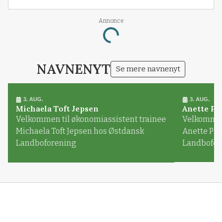
Annonce
Loading...
NAVNENYT
Se mere navnenyt
3. AUG.
3. AUG.
Michaela Toft Jepsen
Anette Pl
Velkommen til økonomiassistent trainee
Velkommen 
Michaela Toft Jepsen hos Østdansk
Anette Pl
Landboforening
Landbofor