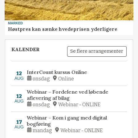
MARKED
Høstpres kan sænke hvedeprisen yderligere
KALENDER
Se flere arrangementer
InterCount kursus Online
12
AUG
onsdag
Online
Webinar – Fordelene ved løbende
12
aflevering af bilag
AUG
onsdag
Webinar - ONLINE
Webinar – Kom i gang med digital
17
bogføring
AUG
mandag
Webinar - ONLINE