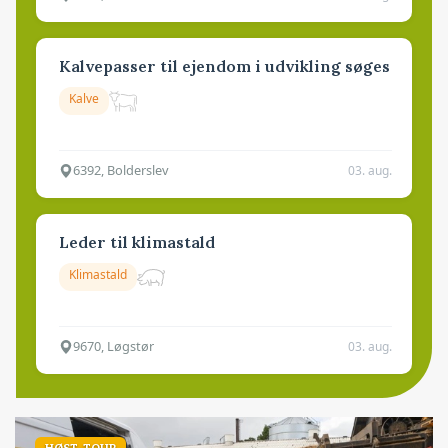
Kalvepasser til ejendom i udvikling søges
Kalve
6392, Bolderslev
03. aug.
Leder til klimastald
Klimastald
9670, Løgstør
03. aug.