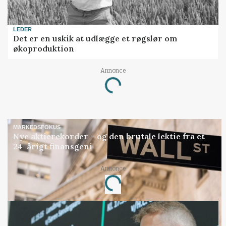
LEDER
Det er en uskik at udlægge et røgslør om
økoproduktion
Annonce
Loading...
MARKEDSFOKUS
Nye aktierekorder – og den brutale lektie fra et
24-årigt finansgeni
Annonce
Loading...