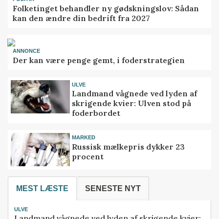
Folketinget behandler ny gødskningslov: Sådan
kan den ændre din bedrift fra 2027
ANNONCE
Der kan være penge gemt, i foderstrategien
ULVE
Landmand vågnede ved lyden af
skrigende kvier: Ulven stod på
foderbordet
MARKED
Russisk mælkepris dykker 23
procent
MEST LÆSTE
SENESTE NYT
ULVE
Landmand vågnede ved lyden af skrigende kvier: