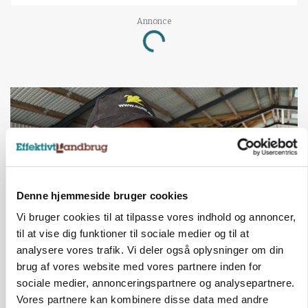
Annonce
Loading...
Denne hjemmeside bruger cookies
Vi bruger cookies til at tilpasse vores indhold og annoncer,
til at vise dig funktioner til sociale medier og til at
analysere vores trafik. Vi deler også oplysninger om din
POLITIK
brug af vores website med vores partnere inden for
»Nu stopper I«: Landbrugsdebattør og
protestgruppe vil demonstrere mod ny
sociale medier, annonceringspartnere og analysepartnere.
gødskningslov
Vores partnere kan kombinere disse data med andre