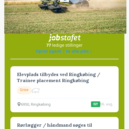
Loading...
Jobs
i samarbejde med
77
ledige stillinger
Opret agent
Se alle jobs
Elevplads tilbydes ved Ringkøbing /
Trainee placement Ringkøbing
Grise
6950, Ringkøbing
06. aug.
NY
Rørlægger / håndmand søges til