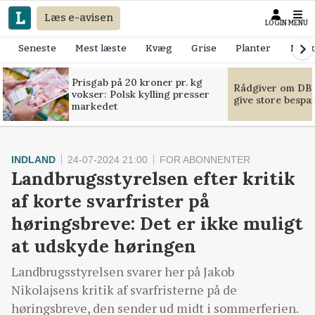
Læs e-avisen
LOGIN
MENU
Seneste
Mest læste
Kvæg
Grise
Planter
Mask
Prisgab på 20 kroner pr. kg
Rådgiver om DB-
vokser: Polsk kylling presser
give store bespa
markedet
INDLAND
24-07-2024 21:00
FOR ABONNENTER
Landbrugsstyrelsen efter kritik
af korte svarfrister på
høringsbreve: Det er ikke muligt
at udskyde høringen
Landbrugsstyrelsen svarer her på Jakob
Nikolajsens kritik af svarfristerne på de
høringsbreve, den sender ud midt i sommerferien.