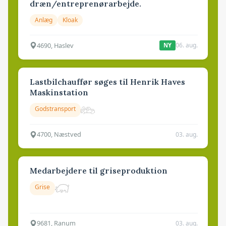
dræn/entreprenørarbejde.
Anlæg
Kloak
4690, Haslev
06. aug.
NY
Lastbilchauffør søges til Henrik Haves
Maskinstation
Godstransport
4700, Næstved
03. aug.
Medarbejdere til griseproduktion
Grise
9681, Ranum
03. aug.