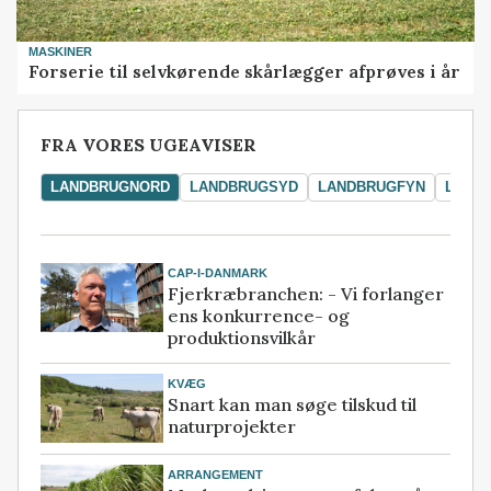
MASKINER
Forserie til selvkørende skårlægger afprøves i år
FRA VORES UGEAVISER
LANDBRUGNORD
LANDBRUGSYD
LANDBRUGFYN
LAND
CAP-I-DANMARK
Fjerkræbranchen: - Vi forlanger
ens konkurrence- og
produktionsvilkår
KVÆG
Snart kan man søge tilskud til
naturprojekter
ARRANGEMENT