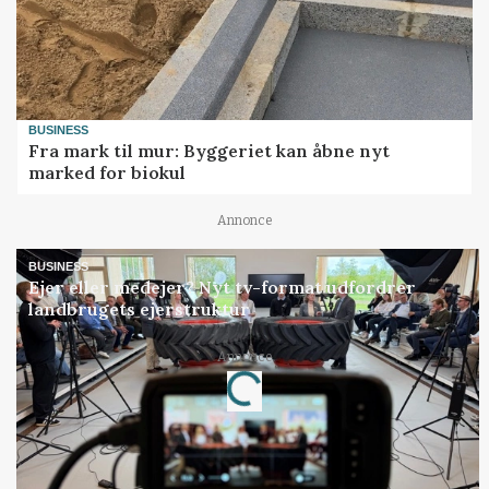
BUSINESS
Fra mark til mur: Byggeriet kan åbne nyt
marked for biokul
Annonce
BUSINESS
Ejer eller medejer? Nyt tv-format udfordrer
landbrugets ejerstruktur
Annonce
Loading...
Jobs