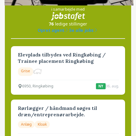
i samarbejde med
76
ledige stillinger
Opret agent
Se alle jobs
Elevplads tilbydes ved Ringkøbing /
Trainee placement Ringkøbing
Grise
6950, Ringkøbing
06. aug.
NY
Rørlægger / håndmand søges til
dræn/entreprenørarbejde.
Anlæg
Kloak