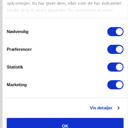
oplysninger, du har givet dem, eller som de har indsamlet
fra din brug af deres tjenester. Du samtykker til vores
cookies, hvis du fortsætter med at anvende vores
hjemmeside.
Samtykkevalg
Nødvendig
POLITIK
Folketinget behandler ny gødskningslov: Sådan
kan den ændre din bedrift fra 2027
Præferencer
Statistik
Marketing
Vis detaljer
OK