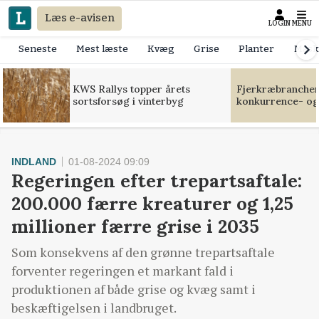
Læs e-avisen
LOGIN
MENU
Seneste
Mest læste
Kvæg
Grise
Planter
Mask
KWS Rallys topper årets
Fjerkræbranchen:
sortsforsøg i vinterbyg
konkurrence- og
INDLAND
01-08-2024 09:09
Regeringen efter trepartsaftale:
200.000 færre kreaturer og 1,25
millioner færre grise i 2035
Som konsekvens af den grønne trepartsaftale
forventer regeringen et markant fald i
produktionen af både grise og kvæg samt i
beskæftigelsen i landbruget.