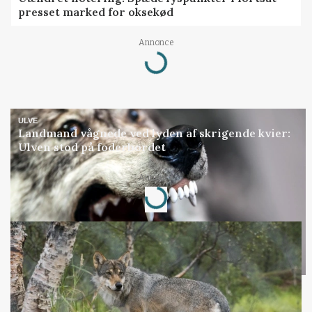
presset marked for oksekød
Loading...
Annonce
ULVE
Landmand vågnede ved lyden af skrigende kvier:
Ulven stod på foderbordet
Loading...
Annonce