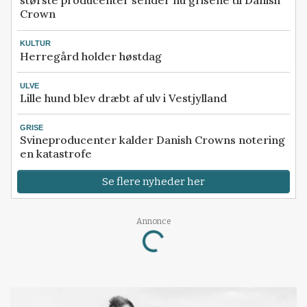
største producenter sender nu grisene til Danish
Crown
KULTUR
Herregård holder høstdag
ULVE
Lille hund blev dræbt af ulv i Vestjylland
GRISE
Svineproducenter kalder Danish Crowns notering
en katastrofe
Se flere nyheder her
Annonce
Loading...