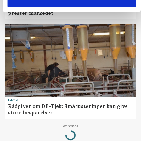
MARKEDSFOKUS
Prisgab på 20 kroner pr. kg vokser: Polsk kylling
presser markedet
GRISE
Rådgiver om DB-Tjek: Små justeringer kan give
store besparelser
Loading...
Annonce