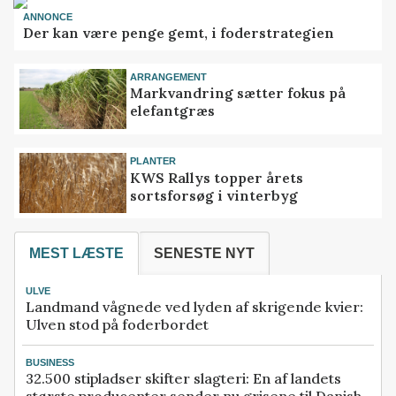
ANNONCE
Der kan være penge gemt, i foderstrategien
ARRANGEMENT
Markvandring sætter fokus på
elefantgræs
PLANTER
KWS Rallys topper årets
sortsforsøg i vinterbyg
MEST LÆSTE
SENESTE NYT
ULVE
Landmand vågnede ved lyden af skrigende kvier:
Ulven stod på foderbordet
BUSINESS
32.500 stipladser skifter slagteri: En af landets