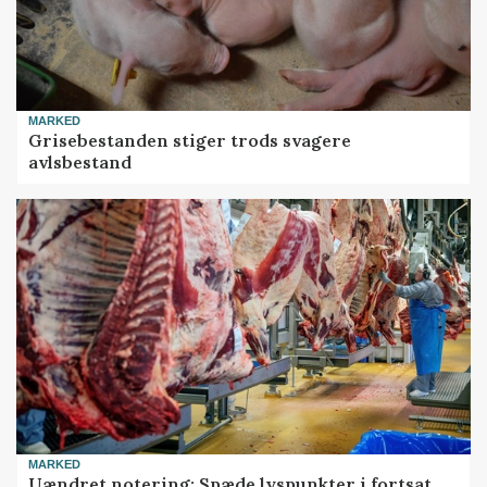
MARKED
Grisebestanden stiger trods svagere
avlsbestand
MARKED
Uændret notering: Spæde lyspunkter i fortsat