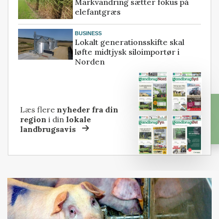
Markvandring sætter fokus på
elefantgræs
BUSINESS
Lokalt generationsskifte skal
løfte midtjysk siloimportør i
Norden
Læs flere
nyheder fra din
region
i din
lokale
landbrugsavis