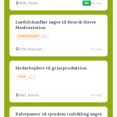
4690, Haslev
06. aug.
NY
Lastbilchauffør søges til Henrik Haves
Maskinstation
Godstransport
4700, Næstved
03. aug.
Medarbejdere til griseproduktion
Grise
9681, Ranum
03. aug.
Kalvepasser til ejendom i udvikling søges