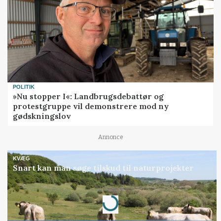
POLITIK
»Nu stopper I«: Landbrugsdebattør og
protestgruppe vil demonstrere mod ny
gødskningslov
Annonce
KVÆG
Snart kan man søge tilskud til naturprojekter
Loading...
Annonce