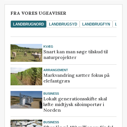
FRA VORES UGEAVISER
LANDBRUGNORD
LANDBRUGSYD
LANDBRUGFYN
LAND
KVÆG
Snart kan man søge tilskud til
naturprojekter
ARRANGEMENT
Markvandring sætter fokus på
elefantgræs
BUSINESS
Lokalt generationsskifte skal
løfte midtjysk siloimportør i
Norden
BUSINESS