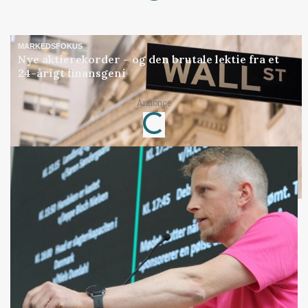
MARKEDSFOKUS
Nye aktierekorder – og den brutale lektie fra et
24-årigt finansgeni
Loading...
Annonce