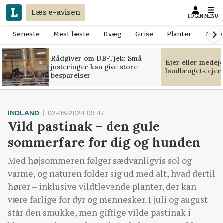
Læs e-avisen
LOGIN
MENU
Seneste
Mest læste
Kvæg
Grise
Planter
Mask
Rådgiver om DB-Tjek: Små
Ejer eller medej
justeringer kan give store
landbrugets ejer
besparelser
INDLAND
02-08-2024 09:47
Vild pastinak – den gule
sommerfare for dig og hunden
Med højsommeren følger sædvanligvis sol og
varme, og naturen folder sig ud med alt, hvad dertil
hører – inklusive vildtlevende planter, der kan
være farlige for dyr og mennesker. I juli og august
står den smukke, men giftige vilde pastinak i