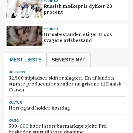
MARKED
Russisk mælkepris dykker 23
procent
MARKED
Grisebestanden stiger trods
svagere avlsbestand
MEST LÆSTE
SENESTE NYT
BUSINESS
32.500 stipladser skifter slagteri: En af landets
største producenter sender nu grisene til Danish
Crown
KULTUR
Herregård holder høstdag
KVÆG
500-600 køer i stort barmarksprojekt: Fra
beskeden start til store drømme