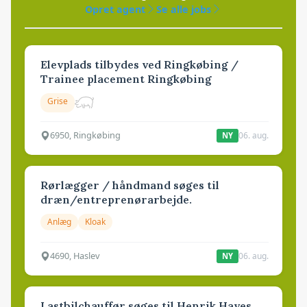
Opret agent
Se alle jobs
Elevplads tilbydes ved Ringkøbing /
Trainee placement Ringkøbing
Grise
6950, Ringkøbing
06. aug.
NY
Rørlægger / håndmand søges til
dræn/entreprenørarbejde.
Anlæg
Kloak
4690, Haslev
06. aug.
NY
Lastbilchauffør søges til Henrik Haves