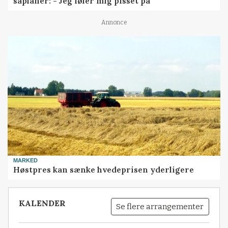
såplaner: - Jeg føler mig pisset på
Annonce
MARKED
Høstpres kan sænke hvedeprisen yderligere
KALENDER
Se flere arrangementer