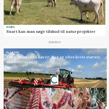
KVÆG
Snart kan man søge tilskud til naturprojekter
Annonce
PLANTER
Før såmaskinen kører: Her er efterårets største
skadedyrsrisici
Loading...
Annonce