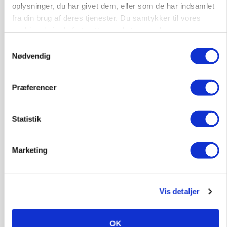
oplysninger, du har givet dem, eller som de har indsamlet
fra din brug af deres tjenester. Du samtykker til vores
POLITIK
cookies, hvis du fortsætter med at anvende vores
Bønder holder vagt ved Rusland
hjemmeside.
Samtykkevalg
Nødvendig
Præferencer
Statistik
Marketing
GRISE
Rådgiver om DB-Tjek: Små justeringer kan give
Vis detaljer
store besparelser
OK