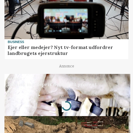
BUSINESS
Ejer eller medejer? Nyt tv-format udfordrer
landbrugets ejerstruktur
Annonce
MARKED
Russisk mælkepris dykker 23 procent
Loading...
Annonce