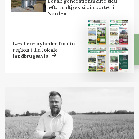
Lokalt generationsskifte skal
løfte midtjysk siloimportør i
Norden
Læs flere
nyheder fra din
region
i din
lokale
landbrugsavis