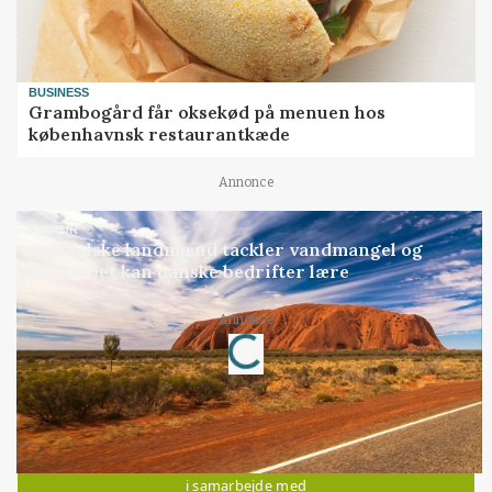
BUSINESS
Grambogård får oksekød på menuen hos
københavnsk restaurantkæde
Annonce
KULTUR
Australske landmænd tackler vandmangel og
klima: Det kan danske bedrifter lære
Annonce
Loading...
Jobs
i samarbejde med