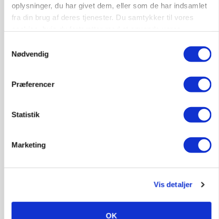
oplysninger, du har givet dem, eller som de har indsamlet
fra din brug af deres tjenester. Du samtykker til vores
6392, Bolderslev
03. aug.
cookies, hvis du fortsætter med at anvende vores
hjemmeside.
Samtykkevalg
Nødvendig
Leder til klimastald
Klimastald
Præferencer
9670, Løgstør
03. aug.
Statistik
Marketing
Vis detaljer
OK