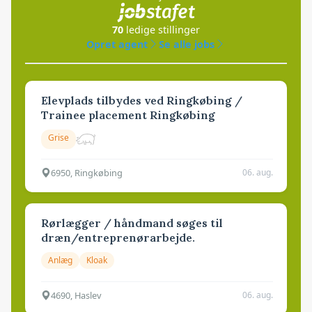
70
ledige stillinger
Opret agent
Se alle jobs
Elevplads tilbydes ved Ringkøbing /
Trainee placement Ringkøbing
Grise
6950, Ringkøbing
06. aug.
Rørlægger / håndmand søges til
dræn/entreprenørarbejde.
Anlæg
Kloak
4690, Haslev
06. aug.