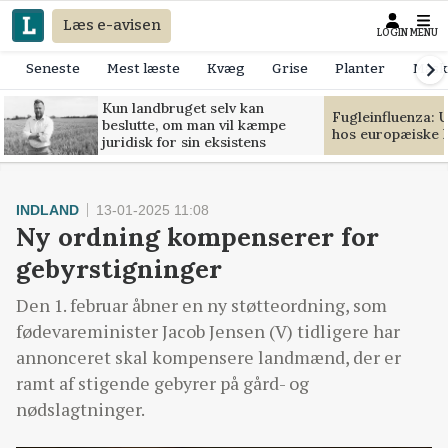
Læs e-avisen
LOGIN
MENU
Seneste
Mest læste
Kvæg
Grise
Planter
Mask
Kun landbruget selv kan
Fugleinfluenza: 
beslutte, om man vil kæmpe
hos europæiske 
juridisk for sin eksistens
INDLAND
13-01-2025 11:08
Ny ordning kompenserer for
gebyrstigninger
Den 1. februar åbner en ny støtteordning, som
fødevareminister Jacob Jensen (V) tidligere har
annonceret skal kompensere landmænd, der er
ramt af stigende gebyrer på gård- og
nødslagtninger.