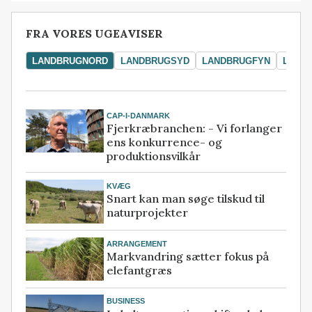
FRA VORES UGEAVISER
LANDBRUGNORD
LANDBRUGSYD
LANDBRUGFYN
LAND
CAP-I-DANMARK
Fjerkræbranchen: - Vi forlanger
ens konkurrence- og
produktionsvilkår
KVÆG
Snart kan man søge tilskud til
naturprojekter
ARRANGEMENT
Markvandring sætter fokus på
elefantgræs
BUSINESS