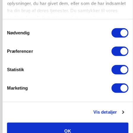
oplysninger, du har givet dem, eller som de har indsamlet
fra din brug af deres tjenester. Du samtykker til vores
cookies, hvis du fortsætter med at anvende vores
KVÆG
500-600 køer i stort barmarksprojekt: Fra
hjemmeside.
Samtykkevalg
beskeden start til store drømme
Nødvendig
Præferencer
Statistik
Marketing
Vis detaljer
MARKEDSFOKUS
Nye aktierekorder – og den brutale lektie fra et
24-årigt finansgeni
OK