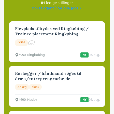
81
ledige stillinger
Opret agent
Se alle jobs
Elevplads tilbydes ved Ringkøbing /
Trainee placement Ringkøbing
Grise
6950, Ringkøbing
06. aug.
NY
Rørlægger / håndmand søges til
dræn/entreprenørarbejde.
Anlæg
Kloak
4690, Haslev
06. aug.
NY