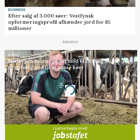
BUSINESS
Efter salg af 3.000 søer: Vestfynsk
opformeringsprofil afhænder jord for 85
millioner
Annonce
KVÆG
Mælkeproducent på vej mod 14.000 kg EKM: - Jeg
er utrolig god til at passe køer
Annonce
Loading...
Jobs
i samarbejde med