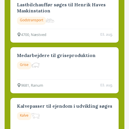
Lastbilchauffør søges til Henrik Haves
Maskinstation
Godstransport
4700, Næstved
03. aug.
Medarbejdere til griseproduktion
Grise
9681, Ranum
03. aug.
Kalvepasser til ejendom i udvikling søges
Kalve