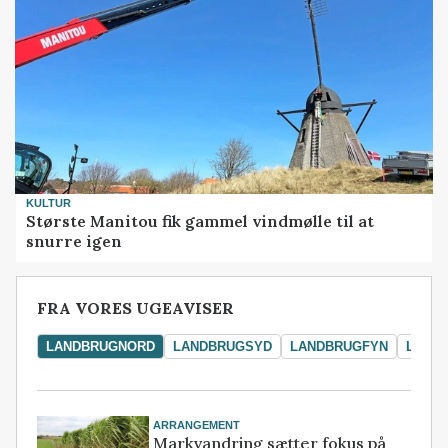
KULTUR
Største Manitou fik gammel vindmølle til at
snurre igen
FRA VORES UGEAVISER
LANDBRUGNORD
LANDBRUGSYD
LANDBRUGFYN
LAND
ARRANGEMENT
Markvandring sætter fokus på