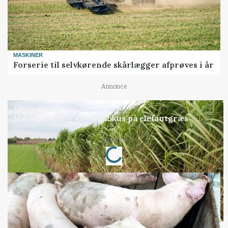
MASKINER
Forserie til selvkørende skårlægger afprøves i år
Annonce
ARRANGEMENT
Markvandring sætter fokus på elefantgræs
Loading...
Annonce