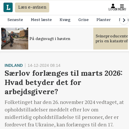
Læs e-avisen
LOGIN
MENU
Seneste
Mest læste
Kvæg
Grise
Planter
Mask
Svineproducente
På døgnvagt i høsten
pris en katastrof
INDLAND
14-12-2024 08:14
Særlov forlænges til marts 2026:
Hvad betyder det for
arbejdsgivere?
Folketinget har den 26. november 2024 vedtaget, at
opholdstilladelser meddelt efter lov om
midlertidig opholdstilladelse til personer, der er
fordrevet fra Ukraine, kan forlænges til den 17.