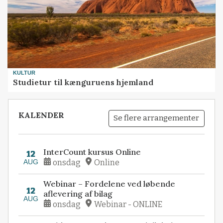
KULTUR
Studietur til kænguruens hjemland
KALENDER
Se flere arrangementer
InterCount kursus Online
12
AUG
onsdag
Online
Webinar – Fordelene ved løbende
12
aflevering af bilag
AUG
onsdag
Webinar - ONLINE