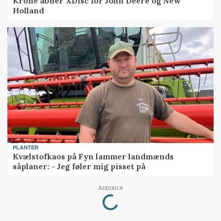
Krone åbner XDisc for John Deere og New
Holland
PLANTER
Kvælstofkaos på Fyn lammer landmænds
såplaner: - Jeg føler mig pisset på
Loading...
Annonce