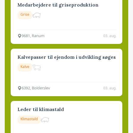
Medarbejdere til griseproduktion
Grise
9681, Ranum
03. aug.
Kalvepasser til ejendom i udvikling søges
Kalve
6392, Bolderslev
03. aug.
Leder til klimastald
Klimastald