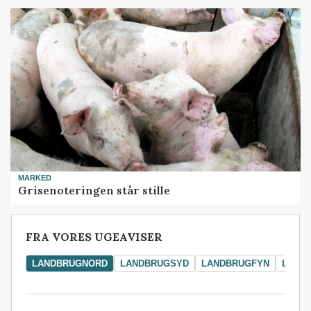
MARKED
Grisenoteringen står stille
FRA VORES UGEAVISER
LANDBRUGNORD
LANDBRUGSYD
LANDBRUGFYN
LAND