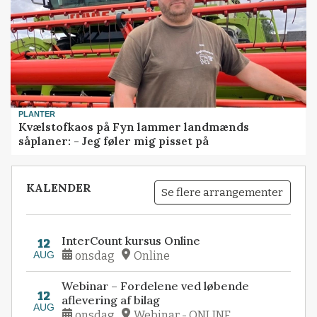
PLANTER
Kvælstofkaos på Fyn lammer landmænds
såplaner: - Jeg føler mig pisset på
KALENDER
Se flere arrangementer
InterCount kursus Online
12
AUG
onsdag
Online
Webinar – Fordelene ved løbende
12
aflevering af bilag
AUG
onsdag
Webinar - ONLINE