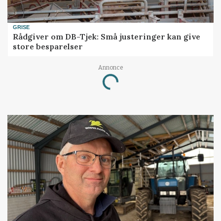
GRISE
Rådgiver om DB-Tjek: Små justeringer kan give
store besparelser
Annonce
Loading...