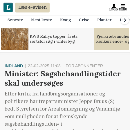
Læs e-avisen
LOGIN
MENU
Seneste
Mest læste
Kvæg
Grise
Planter
Mask
KWS Rallys topper årets
Fjerkræbranchen:
sortsforsøg i vinterbyg
konkurrence- og
INDLAND
22-02-2025 11:08
FOR ABONNENTER
Minister: Sagsbehandlingstider
skal undersøges
Efter kritik fra landbrugsorganisationer og
politikere har trepartsminister Jeppe Bruus (S)
bedt Styrelsen for Arealomlægning og Vandmiljø
»om muligheden for at fremskynde
sagsbehandlingstiden« i