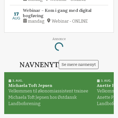
Webinar – Kom i gang med digital
17
bogføring
AUG
mandag
Webinar - ONLINE
Annonce
Loading...
NAVNENYT
Se mere navnenyt
3. AUG.
3. AUG.
Michaela Toft Jepsen
Anette Pl
Velkommen til økonomiassistent trainee
Velkommen 
Michaela Toft Jepsen hos Østdansk
Anette Pl
Landboforening
Landbofor