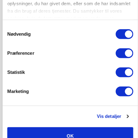
oplysninger, du har givet dem, eller som de har indsamlet
Annonce
fra din brug af deres tjenester. Du samtykker til vores
cookies, hvis du fortsætter med at anvende vores
PLANTER
Før såmaskinen kører: Her er efterårets største
hjemmeside.
Samtykkevalg
skadedyrsrisici
Nødvendig
Annonce
Loading...
Præferencer
Statistik
Marketing
Vis detaljer
OK
MARKED