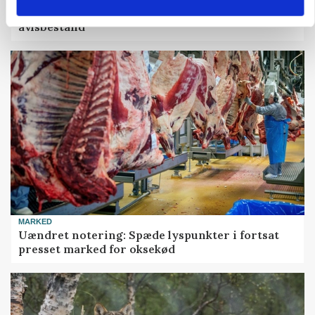
Grisebestanden stiger trods svagere
avlsbestand
MARKED
Uændret notering: Spæde lyspunkter i fortsat
presset marked for oksekød