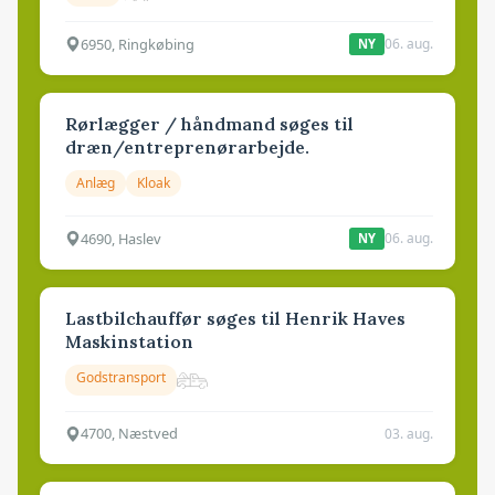
6950, Ringkøbing
06. aug.
NY
Rørlægger / håndmand søges til
dræn/entreprenørarbejde.
Anlæg
Kloak
4690, Haslev
06. aug.
NY
Lastbilchauffør søges til Henrik Haves
Maskinstation
Godstransport
4700, Næstved
03. aug.