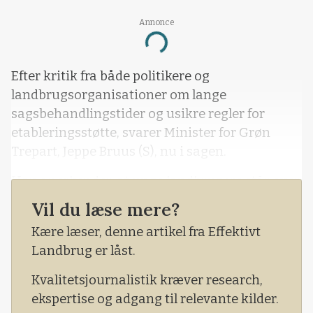
Annonce
Loading...
Efter kritik fra både politikere og
landbrugsorganisationer om lange
sagsbehandlingstider og usikre regler for
etableringsstøtte, svarer Minister for Grøn
Trepart, Jeppe Bruus (S), nu i sagen.
Han anerkender, at unge landbrugere står over
for udfordringer og understreger, at regeringen
Vil du læse mere?
ønsker at lette deres vej ind i erhvervet.
Kære læser, denne artikel fra Effektivt
Landbrug er låst.
Kvalitetsjournalistik kræver research,
ekspertise og adgang til relevante kilder.