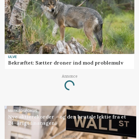
ULVE
Bekræftet: Sætter droner ind mod problemulv
Annonce
Loading...
MARKEDSFOKUS
Nye aktierekorder – og den brutale lektie fra et
24-årigt finansgeni
Annonce