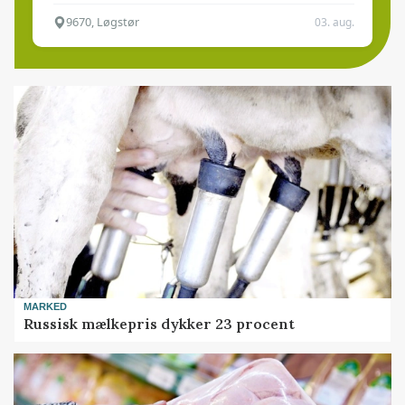
9670, Løgstør
03. aug.
MARKED
Russisk mælkepris dykker 23 procent