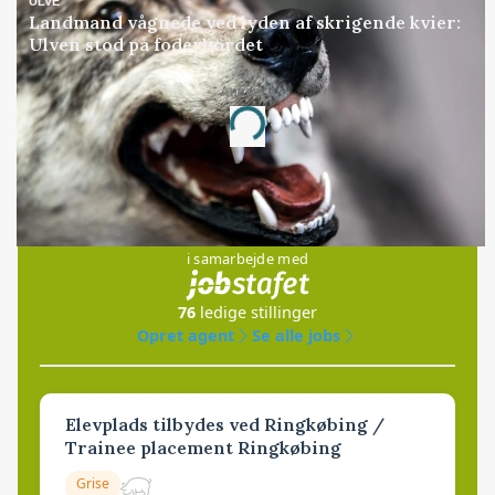
ULVE
Landmand vågnede ved lyden af skrigende kvier:
Ulven stod på foderbordet
Annonce
Loading...
Jobs
i samarbejde med
76
ledige stillinger
Opret agent
Se alle jobs
Elevplads tilbydes ved Ringkøbing /
Trainee placement Ringkøbing
Grise