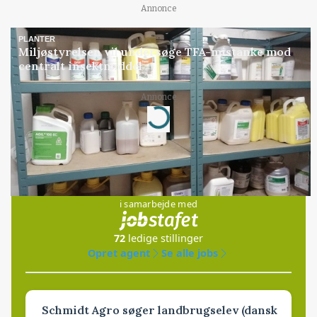
Annonce
PLANTER
Miljøstyrelsen vil undersøge TFA-mistanke mod
centralt insektmiddel
Loading...
Annonce
Jobs
i samarbejde med
72
ledige stillinger
Opret agent
Se alle jobs
Schmidt Agro søger landbrugselev (dansk