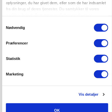
oplysninger, du har givet dem, eller som de har indsamlet
fra din brug af deres tjenester. Du samtykker til vores
cookies, hvis du fortsætter med at anvende vores
Medarbejder til slagtegriseproduktion
hjemmeside.
Samtykkevalg
Slagtegrise
Nødvendig
Præferencer
4261, Dalmose
10. aug.
NY
Statistik
Afdelingsansvarlig for klimastald
Klimastald
Marketing
6100, Haderslev
10. aug.
NY
Vis detaljer
Alsidig Håndværker søges
OK