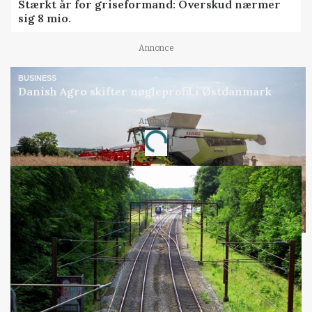
Stærkt år for griseformand: Overskud nærmer
sig 8 mio.
Annonce
BUSINESS
Danish Agro skifter nøgleprofil i Østdanmark
Annonce
Loading...