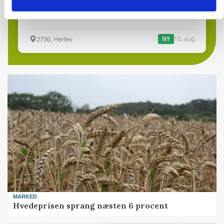
Kloak
Anlæg
Byggeri
2730, Herlev
10. aug.
NY
MARKED
Hvedeprisen sprang næsten 6 procent