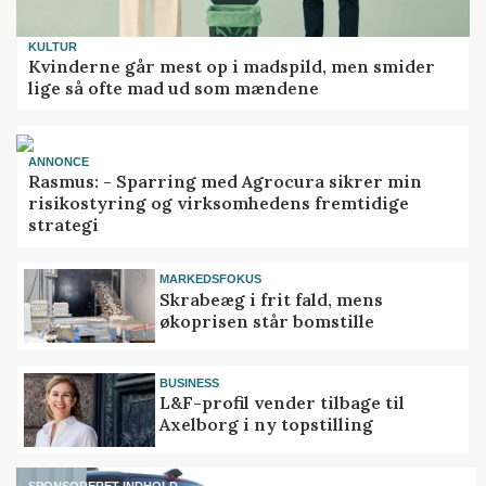
KULTUR
Kvinderne går mest op i madspild, men smider
lige så ofte mad ud som mændene
ANNONCE
Rasmus: - Sparring med Agrocura sikrer min
risikostyring og virksomhedens fremtidige
strategi
MARKEDSFOKUS
Skrabeæg i frit fald, mens
økoprisen står bomstille
BUSINESS
L&F-profil vender tilbage til
Axelborg i ny topstilling
SPONSORERET INDHOLD