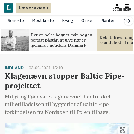
Læs e-avisen
LOGIN
MENU
Seneste
Mest læste
Kvæg
Grise
Planter
Mask
Det er helt i hegnet, når nogen
Debat: Rewilding
fortsat påstår, at ulve hører
skandaløst af m
hjemme i nutidens Danmark
INDLAND
03-06-2021 15:10
Klagenævn stopper Baltic Pipe-
projektet
Miljø- og Fødevareklagenævnet har trukket
miljøtilladelsen til byggeriet af Baltic Pipe-
forbindelsen fra Nordsøen til Polen tilbage.