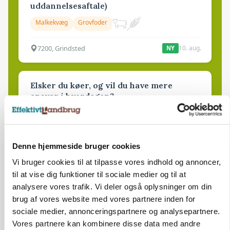
uddannelsesaftale)
Malkekvæg
Grovfoder
7200, Grindsted
10. aug.
NY
Elsker du køer, og vil du have mere
ansvar i hverdagen?
Malkekvæg
5672, Broby
10. aug.
NY
Denne hjemmeside bruger cookies
Vi bruger cookies til at tilpasse vores indhold og annoncer,
til at vise dig funktioner til sociale medier og til at
🐄 Driftsleder søges til
malkekvægsbedrift
analysere vores trafik. Vi deler også oplysninger om din
brug af vores website med vores partnere inden for
Malkekvæg
sociale medier, annonceringspartnere og analysepartnere.
Vores partnere kan kombinere disse data med andre
8830, Tjele
10. aug.
NY