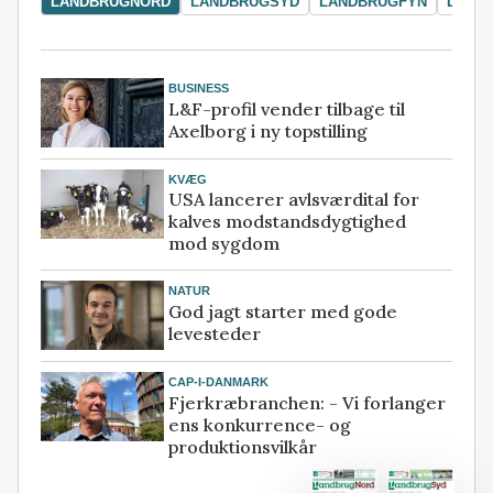
LANDBRUGNORD
LANDBRUGSYD
LANDBRUGFYN
LAND
BUSINESS
L&F-profil vender tilbage til
Axelborg i ny topstilling
KVÆG
USA lancerer avlsværdital for
kalves modstandsdygtighed
mod sygdom
NATUR
God jagt starter med gode
levesteder
CAP-I-DANMARK
Fjerkræbranchen: - Vi forlanger
ens konkurrence- og
produktionsvilkår