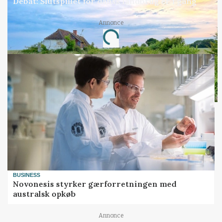
Debat: Slutspillet for dansk landbrug er i gang
Annonce
Loading...
BUSINESS
Novonesis styrker gærforretningen med
australsk opkøb
Annonce