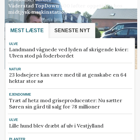
Väderstad TopDown 500 løfter oppetiden hos
midtjysk maskinstation
MEST LÆSTE
SENESTE NYT
ULVE
Landmand vågnede ved lyden af skrigende kvier:
Ulven stod på foderbordet
NATUR
23 lodsejere kan være med til at genskabe en 64
hektar stor sø
EJENDOMME
Træt af hetz mod griseproducenter: Nu sætter
Søren sin gård til salg for 78 millioner
ULVE
Lille hund blev dræbt af ulv i Vestjylland
PLANTER