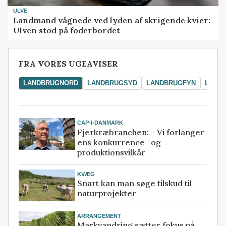
ULVE
Landmand vågnede ved lyden af skrigende kvier:
Ulven stod på foderbordet
FRA VORES UGEAVISER
LANDBRUGNORD
LANDBRUGSYD
LANDBRUGFYN
LAND
CAP-I-DANMARK
Fjerkræbranchen: - Vi forlanger
ens konkurrence- og
produktionsvilkår
KVÆG
Snart kan man søge tilskud til
naturprojekter
ARRANGEMENT
Markvandring sætter fokus på