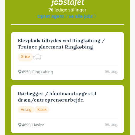
70
ledige stillinger
Opret agent
Se alle jobs
Elevplads tilbydes ved Ringkøbing /
Trainee placement Ringkøbing
Grise
6950, Ringkøbing
06. aug.
Rørlægger / håndmand søges til
dræn/entreprenørarbejde.
Anlæg
Kloak
4690, Haslev
06. aug.