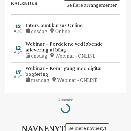
KALENDER
Se flere arrangementer
InterCount kursus Online
12
AUG
onsdag
Online
Webinar – Fordelene ved løbende
12
aflevering af bilag
AUG
onsdag
Webinar - ONLINE
Webinar – Kom i gang med digital
17
bogføring
AUG
mandag
Webinar - ONLINE
Annonce
Loading...
NAVNENYT
Se mere navnenyt