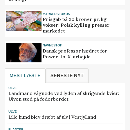
MARKEDSFOKUS
Prisgab på 20 kroner pr. kg
vokser: Polsk kylling presser
markedet
NAVNESTOF
Dansk professor hædret for
Power-to-X-arbejde
MEST LÆSTE
SENESTE NYT
ULVE
Landmand vågnede ved lyden af skrigende kvier:
Ulven stod på foderbordet
ULVE
Lille hund blev dræbt af ulv i Vestjylland
PLANTER