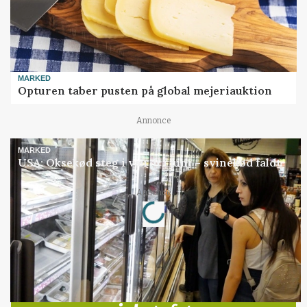
MARKED
Opturen taber pusten på global mejeriauktion
Annonce
MARKED
USA: Oksekød steg i værdi i juni – svinekød faldt
Loading...
Annonce
Jobs
i samarbejde med