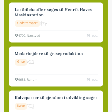
Lastbilchauffør søges til Henrik Haves
Maskinstation
Godstransport
4700, Næstved
03. aug.
Medarbejdere til griseproduktion
Grise
9681, Ranum
03. aug.
Kalvepasser til ejendom i udvikling søges
Kalve