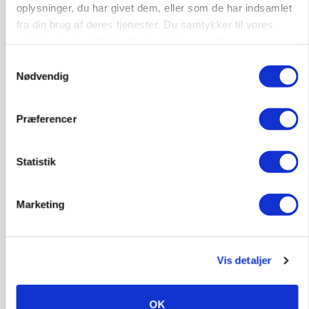
oplysninger, du har givet dem, eller som de har indsamlet
fra din brug af deres tjenester. Du samtykker til vores
cookies, hvis du fortsætter med at anvende vores
hjemmeside.
Samtykkevalg
Nødvendig
Præferencer
Statistik
MARKED
Fugleinfluenza: Udvikling vækker bekymring hos
Marketing
europæiske husdyrbrugere
Annonce
Loading...
Vis detaljer
OK