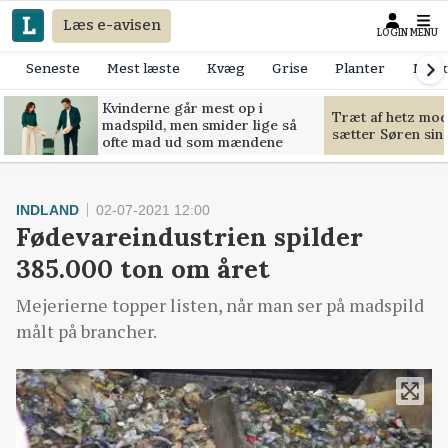
Læs e-avisen
LOGIN
MENU
Seneste
Mest læste
Kvæg
Grise
Planter
Mask
Kvinderne går mest op i
Træt af hetz mo
madspild, men smider lige så
sætter Søren sin g
ofte mad ud som mændene
INDLAND
02-07-2021 12:00
Fødevareindustrien spilder
385.000 ton om året
Mejerierne topper listen, når man ser på madspild
målt på brancher.