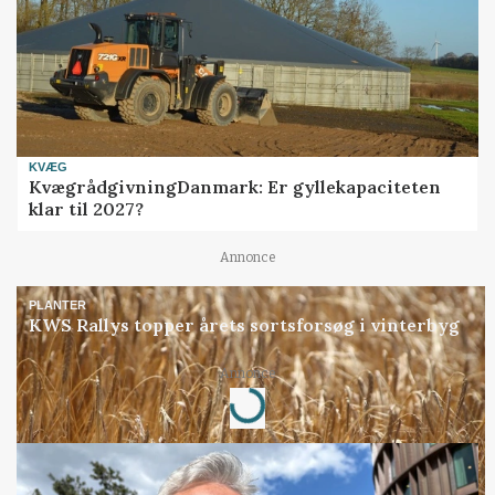
KVÆG
KvægrådgivningDanmark: Er gyllekapaciteten
klar til 2027?
Annonce
PLANTER
KWS Rallys topper årets sortsforsøg i vinterbyg
Annonce
Loading...