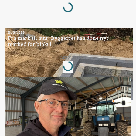
Loading...
BUSINESS
Fra mark til mur: Byggeriet kan åbne nyt
marked for biokul
Annonce
Loading...