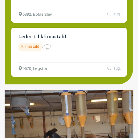
6392, Bolderslev
03. aug.
Leder til klimastald
Klimastald
9670, Løgstør
03. aug.