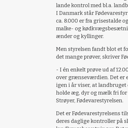
lande kontrol med bl.a. land
I Danmark står Fødevarestyrel
ca. 8.000 er fra grisestalde o
malke- og kødkvægsbesætninge
ænder og kyllinger.
Men styrelsen fandt blot et fo
det mange prøver, skriver Fø
- I én enkelt prøve ud af 12.0
over grænseværdien. Det er et
igen i år viser, at landbrug
holde æg, dyr og mælk fri for
Strøyer, Fødevarestyrelsen.
Det er Fødevarestyrelsens ti
deres daglige kontroller på sl