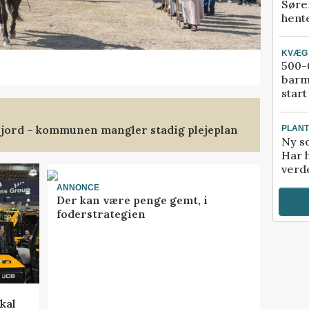
Søre
hente
KVÆG
500-6
barm
start
jord – kommunen mangler stadig plejeplan
PLAN
Ny so
Har 
verde
ANNONCE
Der kan være penge gemt, i
foderstrategien
kal