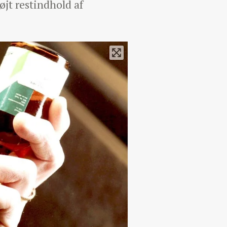
øjt restindhold af