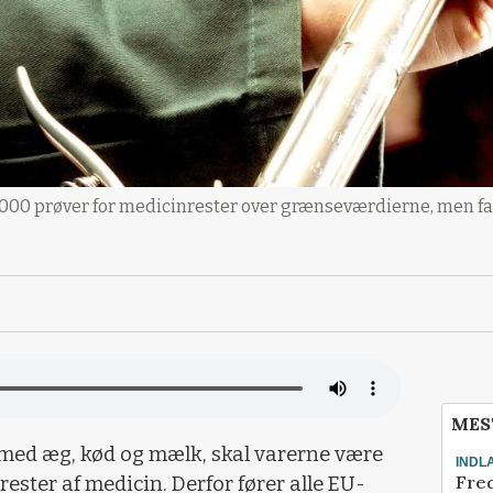
000 prøver for medicinrester over grænseværdierne, men fan
MES
 med æg, kød og mælk, skal varerne være
INDL
Fred
rester af medicin. Derfor fører alle EU-