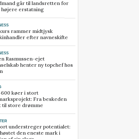
mand går til landsretten for
å højere erstatning
NESS
kurs rammer midtjysk
inhandler efter navneskifte
NESS
en Rasmussen-ejet
selskab henter ny topchef hos
an
G
600 køer i stort
marksprojekt: Fra beskeden
t til store drømme
TER
ort understreger potentialet:
høstet den eneste mark i
en af sin slags