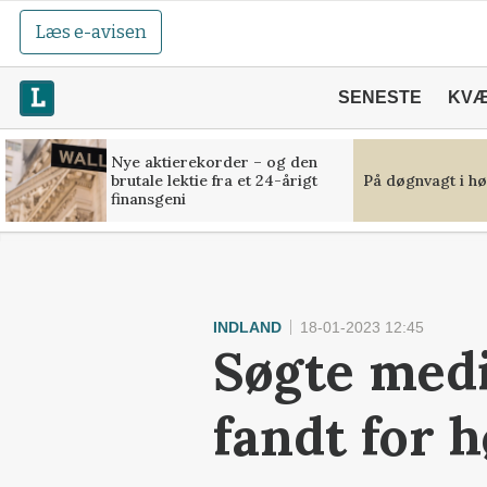
Læs e-avisen
SENESTE
KV
Nye aktierekorder – og den
brutale lektie fra et 24-årigt
På døgnvagt i hø
finansgeni
INDLAND
18-01-2023 12:45
Søgte medi
fandt for h