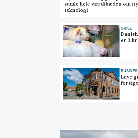
samle hele værdikæden om n
teknologi
GRISE
Danish
er 3 kr
BUSINES
Lave g
forsig