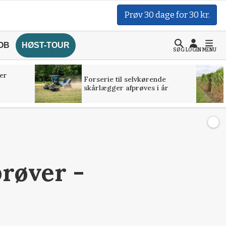
Prøv 30 dage for 30 kr.
OB
HØST-TOUR
SØG
LOGIN
MENU
er
Forserie til selvkørende
skårlægger afprøves i år
prøver -