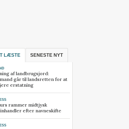
T LÆSTE
SENESTE NYT
ND
ning af landbrugsjord:
and går til landsretten for at
jere erstatning
ESS
urs rammer midtjysk
inhandler efter navneskifte
ESS