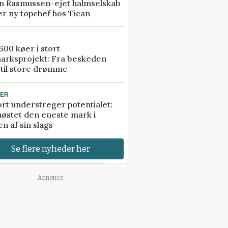
n Rasmussen-ejet halmselskab
r ny topchef hos Tican
00 køer i stort
arksprojekt: Fra beskeden
 til store drømme
TER
rt understreger potentialet:
høstet den eneste mark i
n af sin slags
Se flere nyheder her
Annonce