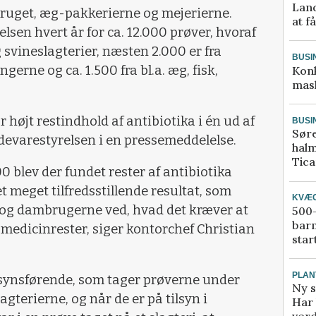
Land
bruget, æg-pakkerierne og mejerierne.
at f
sen hvert år for ca. 12.000 prøver, hvoraf
g svineslagterier, næsten 2.000 er fra
BUSI
rne og ca. 1.500 fra bl.a. æg, fisk,
Kon
mask
r højt restindhold af antibiotika i én ud af
BUSI
Sør
devarestyrelsen i en pressemeddelelse.
halm
Tic
00 blev der fundet rester af antibiotika
 meget tilfredsstillende resultat, som
KVÆ
et og dambrugerne ved, hvad det kræver at
500-
bar
 medicinrester, siger kontorchef Christian
star
PLAN
lsynsførende, som tager prøverne under
Ny s
agterierne, og når de er på tilsyn i
Har 
verd