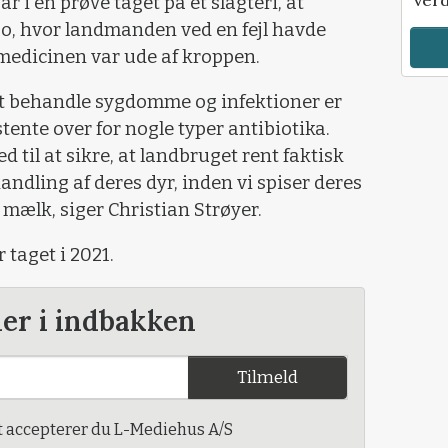
 i en prøve taget på et slagteri, at
 so, hvor landmanden ved en fejl havde
r medicinen var ude af kroppen.
t behandle sygdomme og infektioner er
istente over for nogle typer antibiotika.
 til at sikre, at landbruget rent faktisk
ndling af deres dyr, inden vi spiser deres
 mælk, siger Christian Strøyer.
 taget i 2021.
der i indbakken
Tilmeld
t accepterer du L-Mediehus A/S