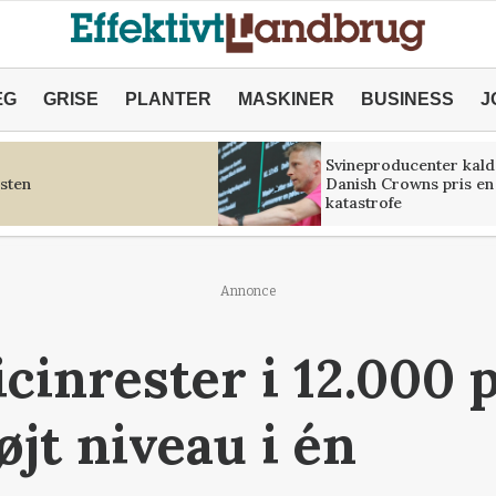
ÆG
GRISE
PLANTER
MASKINER
BUSINESS
J
Svineproducenter kald
sten
Danish Crowns pris en
katastrofe
Annonce
cinrester i 12.000 
øjt niveau i én