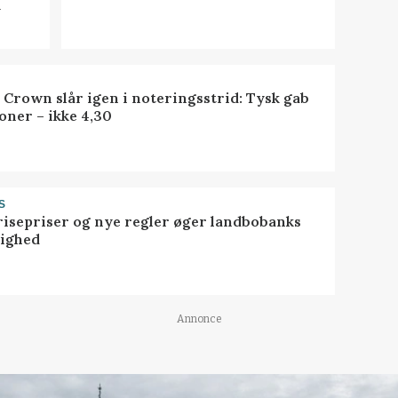
y
 Crown slår igen i noteringsstrid: Tysk gab
oner – ikke 4,30
S
risepriser og nye regler øger landbobanks
tighed
Annonce