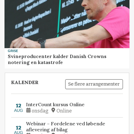
GRISE
Svineproducenter kalder Danish Crowns
notering en katastrofe
KALENDER
Se flere arrangementer
InterCount kursus Online
12
AUG
onsdag
Online
Webinar – Fordelene ved løbende
12
aflevering af bilag
AUG