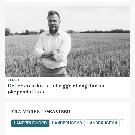
LEDER
Det er en uskik at udlægge et røgslør om
økoproduktion
FRA VORES UGEAVISER
LANDBRUGNORD
LANDBRUGSYD
LANDBRUGFYN
LAND