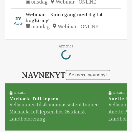
onsdag
Webinar - ONLINE
Webinar – Kom i gang med digital
17
bogføring
AUG
mandag
Webinar - ONLINE
Loading...
Annonce
NAVNENYT
Se mere navnenyt
3. AUG.
3. AUG.
Michaela Toft Jepsen
Anette Pl
Velkommen til økonomiassistent trainee
Velkommen 
Michaela Toft Jepsen hos Østdansk
Anette Pl
Landboforening
Landbofor