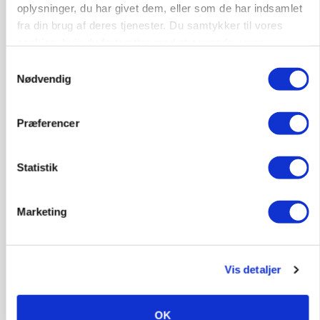
oplysninger, du har givet dem, eller som de har indsamlet
Fra mark til mur: Byggeriet kan åbne nyt
fra din brug af deres tjenester. Du samtykker til vores
marked for biokul
cookies, hvis du fortsætter med at anvende vores
Loading...
Annonce
hjemmeside.
Samtykkevalg
Nødvendig
Præferencer
Statistik
Marketing
Vis detaljer
POLITIK
»Nu stopper I«: Landbrugsdebattør og
protestgruppe vil demonstrere mod ny
OK
gødskningslov