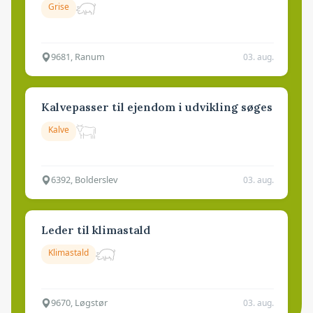
Grise
9681, Ranum
03. aug.
Kalvepasser til ejendom i udvikling søges
Kalve
6392, Bolderslev
03. aug.
Leder til klimastald
Klimastald
9670, Løgstør
03. aug.