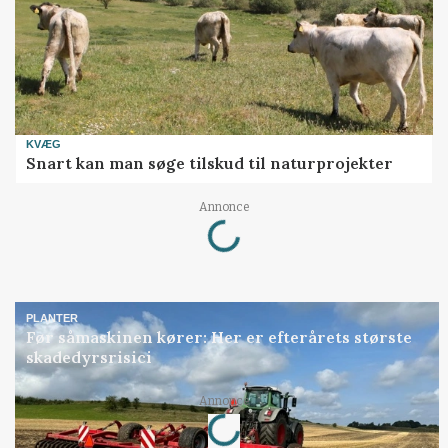
KVÆG
Snart kan man søge tilskud til naturprojekter
Loading...
Annonce
PLANTER
Før såmaskinen kører: Her er efterårets største
skadedyrsrisici
Loading...
Annonce