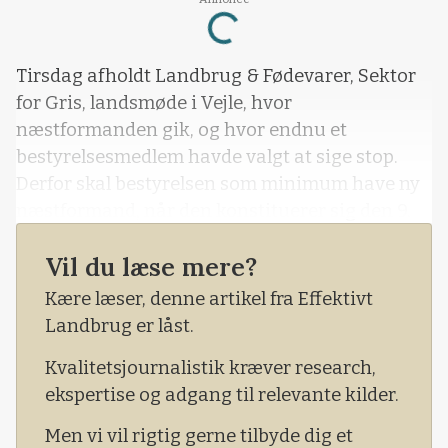
Loading...
Tirsdag afholdt Landbrug & Fødevarer, Sektor
for Gris, landsmøde i Vejle, hvor
næstformanden gik, og hvor endnu et
bestyrelsesmedlem havde valgt at sige stop.
Derfor skal bestyrelsen som minimum have ny
næstformand, når den konstituerer sig den 9.
februar.
Vil du læse mere?
Kære læser, denne artikel fra Effektivt
Landbrug er låst.
Kvalitetsjournalistik kræver research,
ekspertise og adgang til relevante kilder.
Men vi vil rigtig gerne tilbyde dig et