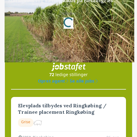
Markvandring sætter fokus på elefantgræs
Loading...
Annonce
Jobs
i samarbejde med
72
ledige stillinger
Opret agent
Se alle jobs
Elevplads tilbydes ved Ringkøbing /
Trainee placement Ringkøbing
Grise