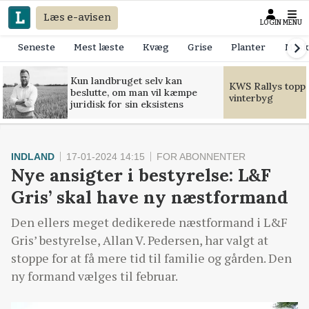
Læs e-avisen
LOGIN
MENU
Seneste
Mest læste
Kvæg
Grise
Planter
Mask
Kun landbruget selv kan
KWS Rallys toppe
beslutte, om man vil kæmpe
vinterbyg
juridisk for sin eksistens
INDLAND
17-01-2024 14:15
FOR ABONNENTER
Nye ansigter i bestyrelse: L&F
Gris’ skal have ny næstformand
Den ellers meget dedikerede næstformand i L&F
Gris’ bestyrelse, Allan V. Pedersen, har valgt at
stoppe for at få mere tid til familie og gården. Den
ny formand vælges til februar.