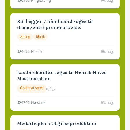
6950, Ringkøbing
06. aug.
Rørlægger / håndmand søges til
dræn/entreprenørarbejde.
Anlæg
Kloak
4690, Haslev
06. aug.
Lastbilchauffør søges til Henrik Haves
Maskinstation
Godstransport
4700, Næstved
03. aug.
Medarbejdere til griseproduktion