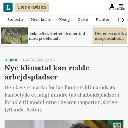
Læs e-avisen
LOGIN
MENU
Seneste
Mest læste
Kvæg
Grise
Planter
Mask
Bekræftet: Sætter droner ind
Det er en uskik 
mod problemulv
økoproduktion
KLIMA
16-05-2024 12:15
Nye klimatal kan redde
arbejdspladser
Den lavere manko for landbrugets klimaindsats
kan betyde et langt mindre tab af arbejdspladser i
forhold til modellerne i Svarer-rapporten, skriver
Jyllands-Posten.