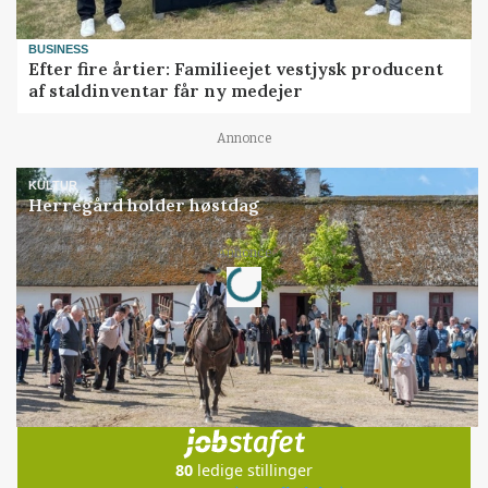
BUSINESS
Efter fire årtier: Familieejet vestjysk producent
af staldinventar får ny medejer
Annonce
KULTUR
Herregård holder høstdag
Loading...
Annonce
Jobs
i samarbejde med
80
ledige stillinger