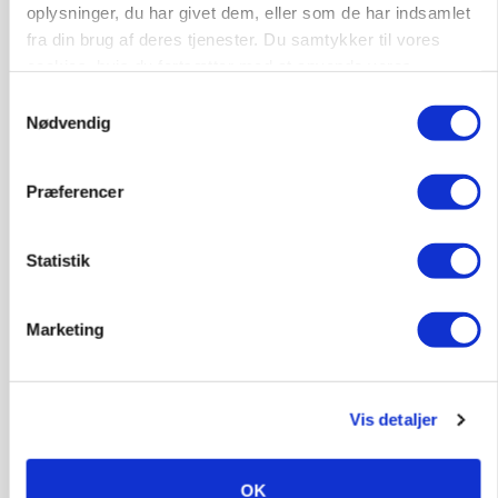
oplysninger, du har givet dem, eller som de har indsamlet
fra din brug af deres tjenester. Du samtykker til vores
INDLAND
Fredning binder landmands jord – kommunen
cookies, hvis du fortsætter med at anvende vores
mangler stadig plejeplan
hjemmeside.
Samtykkevalg
Nødvendig
Præferencer
Statistik
Marketing
ULVE
Bekræftet: Sætter droner ind mod problemulv
Vis detaljer
OK