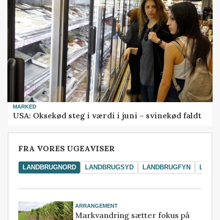
MARKED
USA: Oksekød steg i værdi i juni – svinekød faldt
FRA VORES UGEAVISER
LANDBRUGNORD
LANDBRUGSYD
LANDBRUGFYN
LAND
ARRANGEMENT
Markvandring sætter fokus på