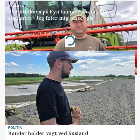
PLANTER
Kvælstofkaos på Fyn lammer landmænds
såplaner: - Jeg føler mig pisset på
Annonce
Loading...
POLITIK
Bønder holder vagt ved Rusland