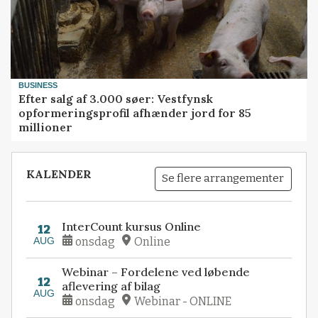
BUSINESS
Efter salg af 3.000 søer: Vestfynsk
opformeringsprofil afhænder jord for 85
millioner
KALENDER
Se flere arrangementer
InterCount kursus Online
12
AUG
onsdag
Online
Webinar – Fordelene ved løbende
12
aflevering af bilag
AUG
onsdag
Webinar - ONLINE