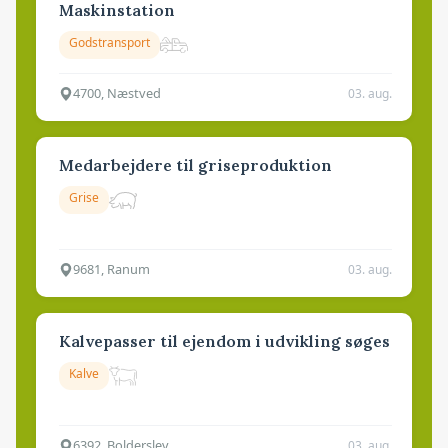
Maskinstation
Godstransport
4700, Næstved
03. aug.
Medarbejdere til griseproduktion
Grise
9681, Ranum
03. aug.
Kalvepasser til ejendom i udvikling søges
Kalve
6392, Bolderslev
03. aug.