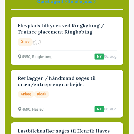
Opret agent
Se alle jobs
Elevplads tilbydes ved Ringkøbing /
Trainee placement Ringkøbing
Grise
6950, Ringkøbing
06. aug.
NY
Rørlægger / håndmand søges til
dræn/entreprenørarbejde.
Anlæg
Kloak
4690, Haslev
06. aug.
NY
Lastbilchauffør søges til Henrik Haves