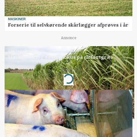
MASKINER
Forserie til selvkørende skårlægger afprøves i år
Annonce
ARRANGEMENT
Markvandring sætter fokus på elefantgræs
Annonce
Loading...