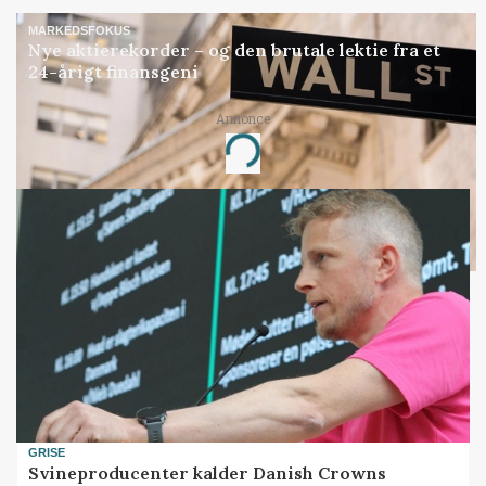
MARKEDSFOKUS
Nye aktierekorder – og den brutale lektie fra et
24-årigt finansgeni
Annonce
Loading...
GRISE
Svineproducenter kalder Danish Crowns