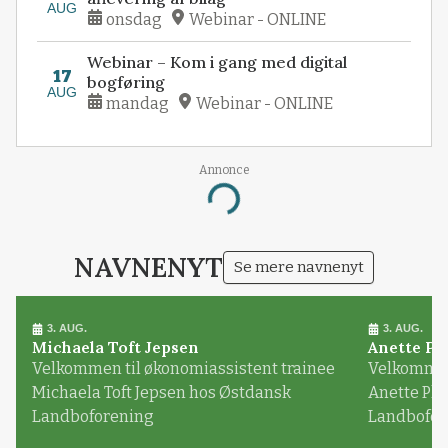
AUG
onsdag
Webinar - ONLINE
Webinar – Kom i gang med digital
17
bogføring
AUG
mandag
Webinar - ONLINE
Annonce
Loading...
NAVNENYT
Se mere navnenyt
3. AUG.
3. AUG.
Michaela Toft Jepsen
Anette Pl
Velkommen til økonomiassistent trainee
Velkommen 
Michaela Toft Jepsen hos Østdansk
Anette Pl
Landboforening
Landbofor