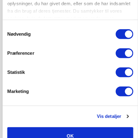
oplysninger, du har givet dem, eller som de har indsamlet
fra din brug af deres tjenester. Du samtykker til vores
cookies, hvis du fortsætter med at anvende vores
KVÆG
hjemmeside.
Snart kan man søge tilskud til naturprojekter
Samtykkevalg
Nødvendig
Annonce
Præferencer
PLANTER
Før såmaskinen kører: Her er efterårets største
skadedyrsrisici
Statistik
Annonce
Loading...
Marketing
Vis detaljer
OK