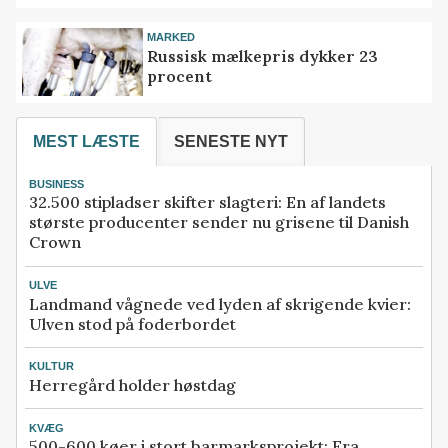
MARKED
Russisk mælkepris dykker 23
procent
MEST LÆSTE
SENESTE NYT
BUSINESS
32.500 stipladser skifter slagteri: En af landets
største producenter sender nu grisene til Danish
Crown
ULVE
Landmand vågnede ved lyden af skrigende kvier:
Ulven stod på foderbordet
KULTUR
Herregård holder høstdag
KVÆG
500-600 køer i stort barmarksprojekt: Fra