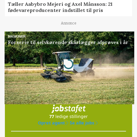
Tæller Aabybro Mejeri og Axel Månsson: 21
fødevareproducenter indstillet til pris
Annonce
MASKINER
Forserie til selvkørende skårlægger afprøves i år
Annonce
Loading...
Jobs
i samarbejde med
77
ledige stillinger
Opret agent
Se alle jobs