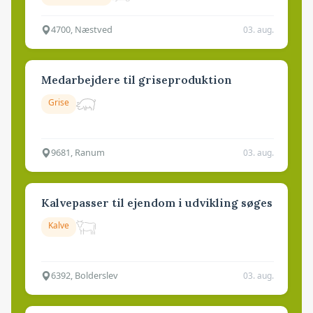
4700, Næstved
03. aug.
Medarbejdere til griseproduktion
Grise
9681, Ranum
03. aug.
Kalvepasser til ejendom i udvikling søges
Kalve
6392, Bolderslev
03. aug.