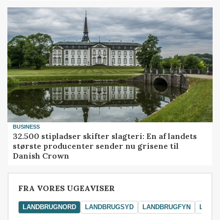
BUSINESS
32.500 stipladser skifter slagteri: En af landets
største producenter sender nu grisene til
Danish Crown
FRA VORES UGEAVISER
LANDBRUGNORD
LANDBRUGSYD
LANDBRUGFYN
LAND