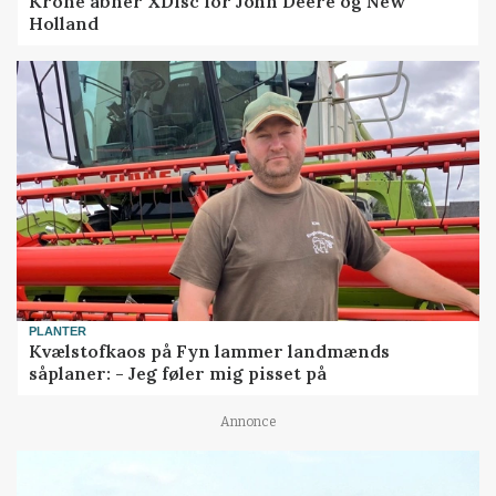
Krone åbner XDisc for John Deere og New
Holland
PLANTER
Kvælstofkaos på Fyn lammer landmænds
såplaner: - Jeg føler mig pisset på
Annonce