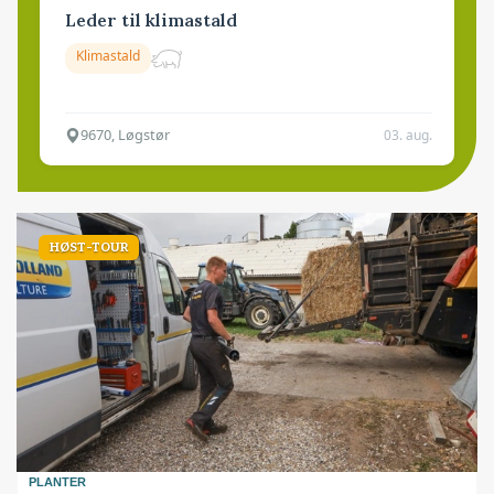
Leder til klimastald
Klimastald
9670, Løgstør
03. aug.
HØST-TOUR
PLANTER