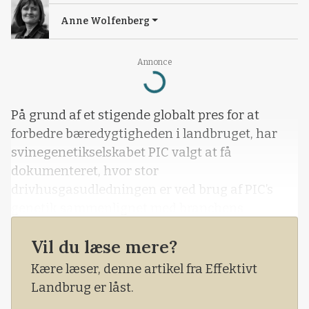
Anne Wolfenberg
Annonce
Loading...
På grund af et stigende globalt pres for at
forbedre bæredygtigheden i landbruget, har
svinegenetikselskabet PIC valgt at få
dokumenteret, hvor stor
drivhusgasudledningen er ved brug af PIC’s
genetik sammenlignet med branchens
gennemsnit i Europa.
Vil du læse mere?
Kære læser, denne artikel fra Effektivt
Landbrug er låst.