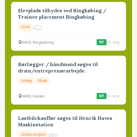
Elevplads tilbydes ved Ringkøbing /
Trainee placement Ringkøbing
Grise
6950, Ringkøbing
06. aug.
NY
Rørlægger / håndmand søges til
dræn/entreprenørarbejde.
Anlæg
Kloak
4690, Haslev
06. aug.
NY
Lastbilchauffør søges til Henrik Haves
Maskinstation
Godstransport