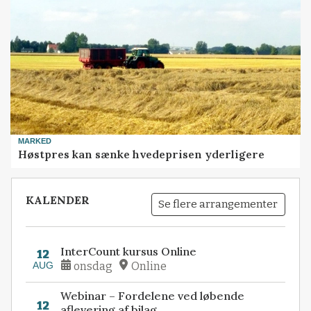
MARKED
Høstpres kan sænke hvedeprisen yderligere
KALENDER
Se flere arrangementer
InterCount kursus Online
12
AUG
onsdag
Online
Webinar – Fordelene ved løbende
12
aflevering af bilag