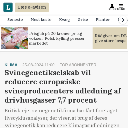
Læs e-avisen
LOGIN
MENU
Seneste
Mest læste
Kvæg
Grise
Planter
Mask
Prisgab på 20 kroner pr. kg
Rådgiver om DB-
vokser: Polsk kylling presser
give store bespa
markedet
KLIMA
25-08-2024 11:00
FOR ABONNENTER
Svinegenetikselskab vil
reducere europæiske
svineproducenters udledning af
drivhusgasser 7,7 procent
Britisk-ejet svinegenetikfirma har fået foretaget
livscyklusanalyser, der viser, at brug af deres
svinegenetik kan reducere klimagasudledningen