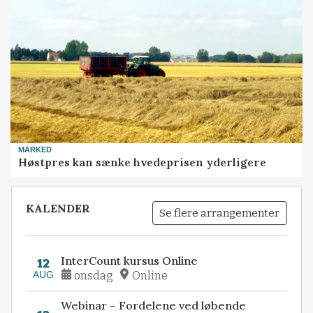
MARKED
Høstpres kan sænke hvedeprisen yderligere
KALENDER
Se flere arrangementer
InterCount kursus Online
12
AUG
onsdag
Online
Webinar – Fordelene ved løbende