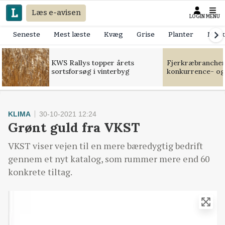
Læs e-avisen
LOGIN
MENU
Seneste
Mest læste
Kvæg
Grise
Planter
Mask
KWS Rallys topper årets
Fjerkræbranchen:
sortsforsøg i vinterbyg
konkurrence- og
KLIMA
30-10-2021 12:24
Grønt guld fra VKST
VKST viser vejen til en mere bæredygtig bedrift
gennem et nyt katalog, som rummer mere end 60
konkrete tiltag.