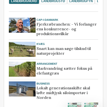
LANDBRUGNORD
LANDBRUGSYD
LANDBRUGFYN
LAND
CAP-I-DANMARK
Fjerkræbranchen: - Vi forlanger
ens konkurrence- og
produktionsvilkår
KVÆG
Snart kan man søge tilskud til
naturprojekter
ARRANGEMENT
Markvandring sætter fokus på
elefantgræs
BUSINESS
Lokalt generationsskifte skal
løfte midtjysk siloimportør i
Norden