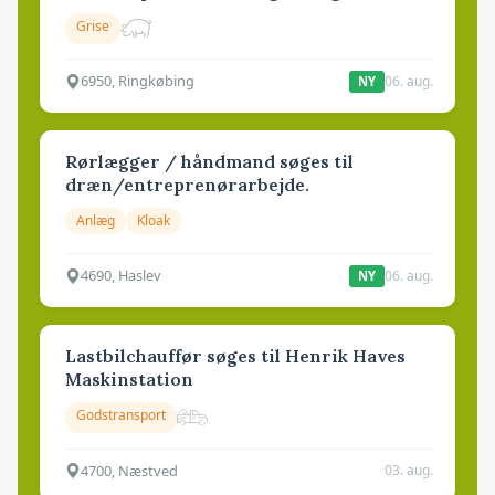
Grise
6950, Ringkøbing
06. aug.
NY
Rørlægger / håndmand søges til
dræn/entreprenørarbejde.
Anlæg
Kloak
4690, Haslev
06. aug.
NY
Lastbilchauffør søges til Henrik Haves
Maskinstation
Godstransport
4700, Næstved
03. aug.