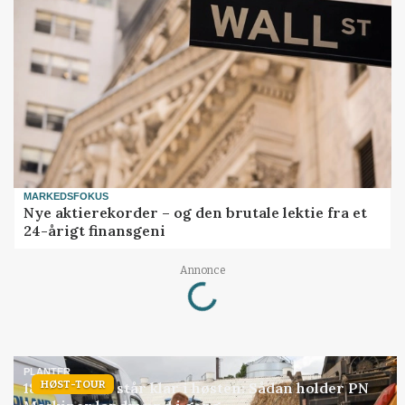
MARKEDSFOKUS
Nye aktierekorder – og den brutale lektie fra et
24-årigt finansgeni
Annonce
Loading...
PLANTER
HØST-TOUR
18 montører står klar i høsten: Sådan holder PN