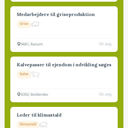
Medarbejdere til griseproduktion
Grise
9681, Ranum
03. aug.
Kalvepasser til ejendom i udvikling søges
Kalve
6392, Bolderslev
03. aug.
Leder til klimastald
Klimastald