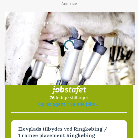
Annonce
MARKED
Russisk mælkepris dykker 23 procent
Annonce
Loading...
Jobs
i samarbejde med
76
ledige stillinger
Opret agent
Se alle jobs
Elevplads tilbydes ved Ringkøbing /
Trainee placement Ringkøbing