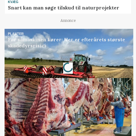
KVÆG
Snart kan man søge tilskud til naturprojekter
Annonce
PLANTER
Før såmaskinen kører: Her er efterårets største
skadedyrsrisici
Annonce
Loading...