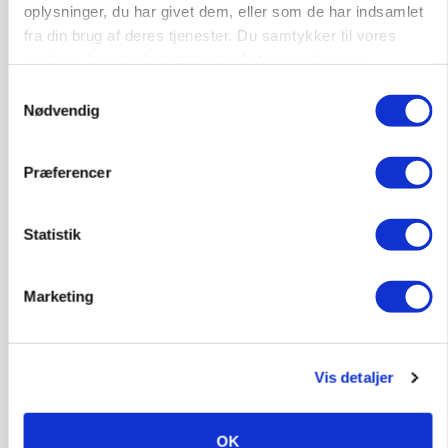
oplysninger, du har givet dem, eller som de har indsamlet
fra din brug af deres tjenester. Du samtykker til vores
cookies, hvis du fortsætter med at anvende vores
hjemmeside.
Samtykkevalg
Nødvendig
Præferencer
Statistik
MARKEDSFOKUS
Prisgab på 20 kroner pr. kg vokser: Polsk kylling
presser markedet
Marketing
Vis detaljer
OK