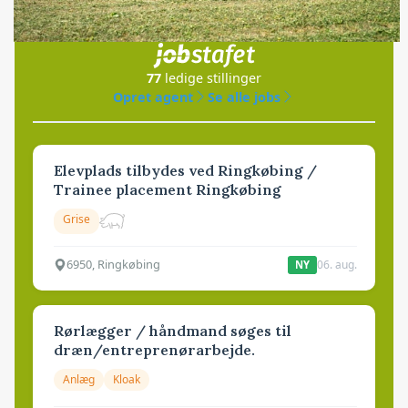
Jobs
i samarbejde med
77
ledige stillinger
Opret agent
Se alle jobs
Elevplads tilbydes ved Ringkøbing /
Trainee placement Ringkøbing
Grise
6950, Ringkøbing
06. aug.
NY
Rørlægger / håndmand søges til
dræn/entreprenørarbejde.
Anlæg
Kloak