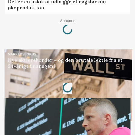
Det er en uskik at udlægge et røgslør om
økoproduktion
Loading...
Annonce
MARKEDSFOKUS
Nye aktierekorder – og den brutale lektie fra et
24-årigt finansgeni
Loading...
Annonce