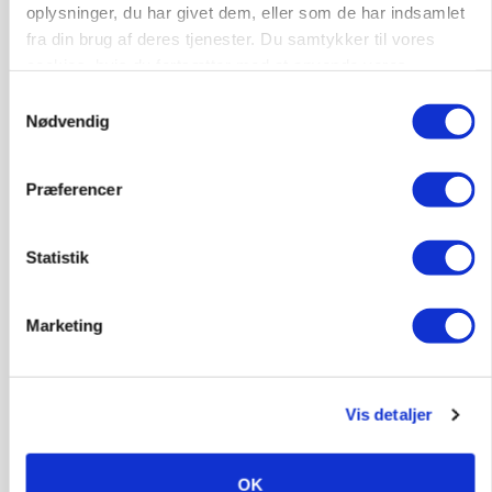
oplysninger, du har givet dem, eller som de har indsamlet
MARKEDSFOKUS
Prisgab på 20 kroner pr. kg vokser: Polsk kylling
fra din brug af deres tjenester. Du samtykker til vores
presser markedet
cookies, hvis du fortsætter med at anvende vores
hjemmeside.
Samtykkevalg
Nødvendig
Præferencer
Statistik
Marketing
GRISE
Rådgiver om DB-Tjek: Små justeringer kan give
store besparelser
Vis detaljer
Loading...
Annonce
OK