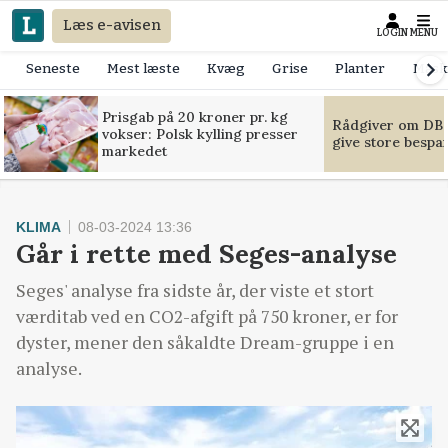
Læs e-avisen
LOGIN
MENU
Seneste
Mest læste
Kvæg
Grise
Planter
Mask
Prisgab på 20 kroner pr. kg
Rådgiver om DB-
vokser: Polsk kylling presser
give store bespa
markedet
KLIMA
08-03-2024 13:36
Går i rette med Seges-analyse
Seges' analyse fra sidste år, der viste et stort
værditab ved en CO2-afgift på 750 kroner, er for
dyster, mener den såkaldte Dream-gruppe i en
analyse.