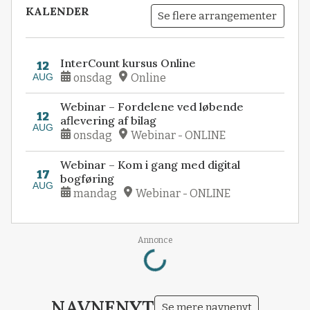
KALENDER
Se flere arrangementer
InterCount kursus Online
12
AUG
onsdag
Online
Webinar – Fordelene ved løbende
12
aflevering af bilag
AUG
onsdag
Webinar - ONLINE
Webinar – Kom i gang med digital
17
bogføring
AUG
mandag
Webinar - ONLINE
Loading...
Annonce
NAVNENYT
Se mere navnenyt