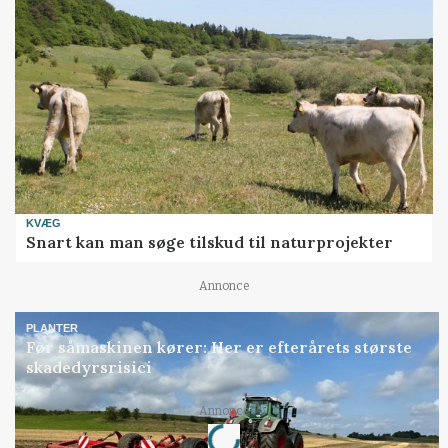
KVÆG
Snart kan man søge tilskud til naturprojekter
Annonce
PLANTER
Før såmaskinen kører: Her er efterårets største
skadedyrsrisici
Loading...
Annonce