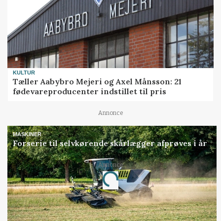
KULTUR
Tæller Aabybro Mejeri og Axel Månsson: 21
fødevareproducenter indstillet til pris
Annonce
MASKINER
Forserie til selvkørende skårlægger afprøves i år
Annonce
Loading...