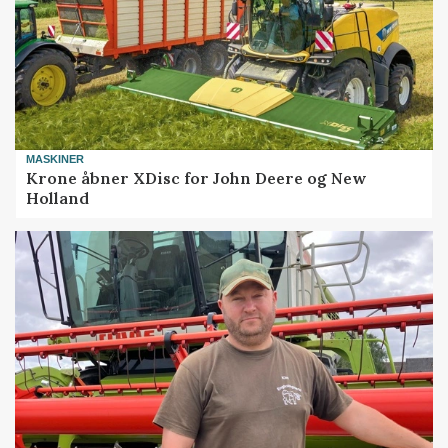
MASKINER
Krone åbner XDisc for John Deere og New
Holland