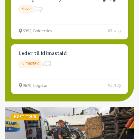
Kalve
6392, Bolderslev
03. aug.
Leder til klimastald
Klimastald
9670, Løgstør
03. aug.
HØST-TOUR