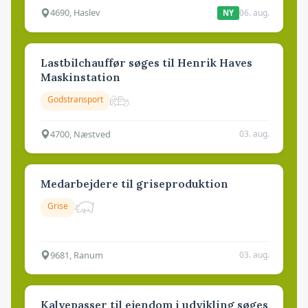
4690, Haslev
06. aug.
NY
Lastbilchauffør søges til Henrik Haves
Maskinstation
Godstransport
4700, Næstved
03. aug.
Medarbejdere til griseproduktion
Grise
9681, Ranum
03. aug.
Kalvepasser til ejendom i udvikling søges