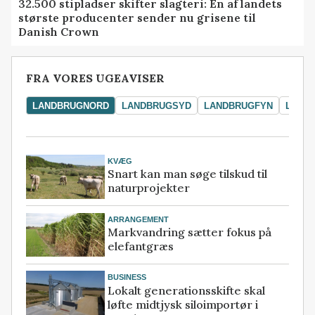
32.500 stipladser skifter slagteri: En af landets
største producenter sender nu grisene til
Danish Crown
FRA VORES UGEAVISER
LANDBRUGNORD
LANDBRUGSYD
LANDBRUGFYN
LAND
KVÆG
Snart kan man søge tilskud til
naturprojekter
ARRANGEMENT
Markvandring sætter fokus på
elefantgræs
BUSINESS
Lokalt generationsskifte skal
løfte midtjysk siloimportør i