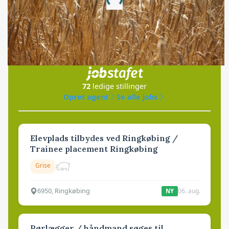
Loading...
Jobs
i samarbejde med
72
ledige stillinger
Opret agent
Se alle jobs
Elevplads tilbydes ved Ringkøbing /
Trainee placement Ringkøbing
Grise
6950, Ringkøbing
06. aug.
NY
Rørlægger / håndmand søges til