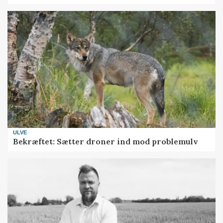
ULVE
Bekræftet: Sætter droner ind mod problemulv