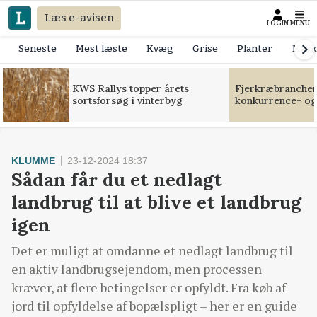
Læs e-avisen
LOGIN
MENU
Seneste
Mest læste
Kvæg
Grise
Planter
Mask
KWS Rallys topper årets
Fjerkræbranchen:
sortsforsøg i vinterbyg
konkurrence- og
KLUMME
23-12-2024 18:37
Sådan får du et nedlagt
landbrug til at blive et landbrug
igen
Det er muligt at omdanne et nedlagt landbrug til
en aktiv landbrugsejendom, men processen
kræver, at flere betingelser er opfyldt. Fra køb af
jord til opfyldelse af bopælspligt – her er en guide