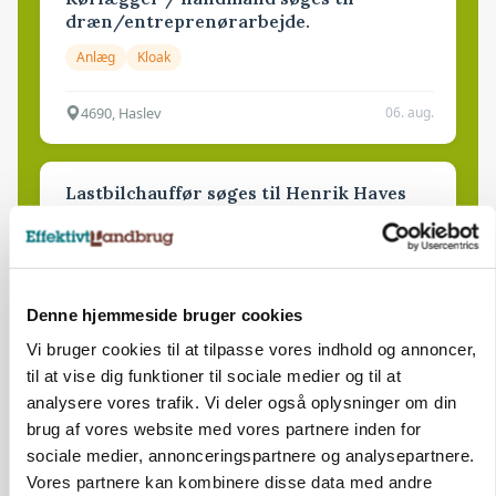
dræn/entreprenørarbejde.
Anlæg
Kloak
4690, Haslev
06. aug.
Lastbilchauffør søges til Henrik Haves
Maskinstation
Godstransport
4700, Næstved
03. aug.
Denne hjemmeside bruger cookies
Vi bruger cookies til at tilpasse vores indhold og annoncer,
til at vise dig funktioner til sociale medier og til at
Medarbejdere til griseproduktion
analysere vores trafik. Vi deler også oplysninger om din
Grise
brug af vores website med vores partnere inden for
sociale medier, annonceringspartnere og analysepartnere.
Vores partnere kan kombinere disse data med andre