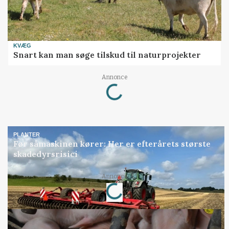
KVÆG
Snart kan man søge tilskud til naturprojekter
Annonce
Loading...
PLANTER
Før såmaskinen kører: Her er efterårets største
skadedyrsrisici
Annonce
Loading...