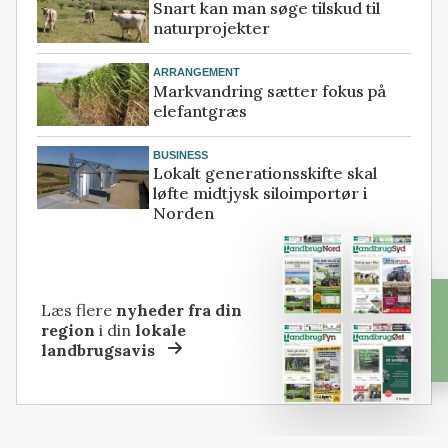
Snart kan man søge tilskud til
naturprojekter
ARRANGEMENT
Markvandring sætter fokus på
elefantgræs
BUSINESS
Lokalt generationsskifte skal
løfte midtjysk siloimportør i
Norden
Læs flere
nyheder fra din
region
i din
lokale
landbrugsavis