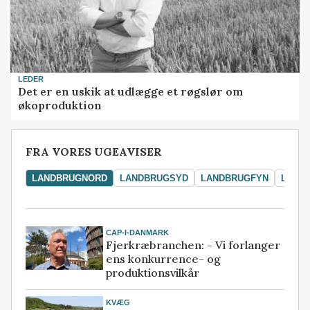
LEDER
Det er en uskik at udlægge et røgslør om
økoproduktion
FRA VORES UGEAVISER
LANDBRUGNORD
LANDBRUGSYD
LANDBRUGFYN
LAND
CAP-I-DANMARK
Fjerkræbranchen: - Vi forlanger
ens konkurrence- og
produktionsvilkår
KVÆG