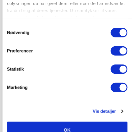
9681, Ranum
03. aug.
oplysninger, du har givet dem, eller som de har indsamlet
fra din brug af deres tjenester. Du samtykker til vores
cookies, hvis du fortsætter med at anvende vores
Kalvepasser til ejendom i udvikling søges
hjemmeside.
Samtykkevalg
Nødvendig
Kalve
Præferencer
6392, Bolderslev
03. aug.
Statistik
Leder til klimastald
Klimastald
Marketing
9670, Løgstør
03. aug.
Vis detaljer
OK