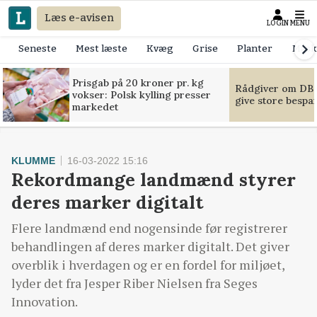
Læs e-avisen
LOGIN
MENU
Seneste
Mest læste
Kvæg
Grise
Planter
Mask
Prisgab på 20 kroner pr. kg
Rådgiver om DB-
vokser: Polsk kylling presser
give store bespa
markedet
KLUMME
16-03-2022 15:16
Rekordmange landmænd styrer
deres marker digitalt
Flere landmænd end nogensinde før registrerer
behandlingen af deres marker digitalt. Det giver
overblik i hverdagen og er en fordel for miljøet,
lyder det fra Jesper Riber Nielsen fra Seges
Innovation.