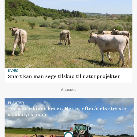
KVÆG
Snart kan man søge tilskud til naturprojekter
Annonce
PLANTER
Før såmaskinen kører: Her er efterårets største
skadedyrsrisici
Annonce
Loading...