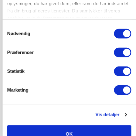
Jobs
oplysninger, du har givet dem, eller som de har indsamlet
fra din brug af deres tjenester. Du samtykker til vores
i samarbejde med
cookies, hvis du fortsætter med at anvende vores
hjemmeside.
Samtykkevalg
77
ledige stillinger
Nødvendig
Opret agent
Se alle jobs
Præferencer
Elevplads tilbydes ved Ringkøbing /
Trainee placement Ringkøbing
Statistik
Grise
Marketing
6950, Ringkøbing
06. aug.
NY
Rørlægger / håndmand søges til
Vis detaljer
dræn/entreprenørarbejde.
Anlæg
Kloak
OK