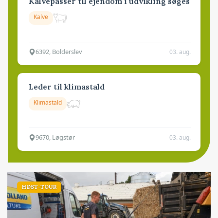
Kalvepasser til ejendom i udvikling søges
Kalve
6392, Bolderslev
03. aug.
Leder til klimastald
Klimastald
9670, Løgstør
03. aug.
HØST-TOUR