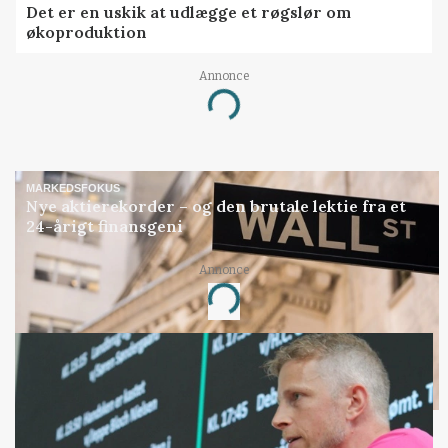
Det er en uskik at udlægge et røgslør om
økoproduktion
Annonce
Loading...
MARKEDSFOKUS
Nye aktierekorder – og den brutale lektie fra et
24-årigt finansgeni
Annonce
Loading...