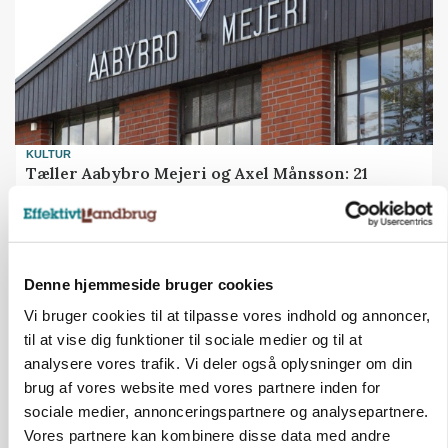
KULTUR
Tæller Aabybro Mejeri og Axel Månsson: 21
fødevareproducenter indstillet til pris
Annonce
MASKINER
Denne hjemmeside bruger cookies
Forserie til selvkørende skårlægger afprøves i år
Vi bruger cookies til at tilpasse vores indhold og annoncer,
til at vise dig funktioner til sociale medier og til at
Annonce
analysere vores trafik. Vi deler også oplysninger om din
Loading...
brug af vores website med vores partnere inden for
sociale medier, annonceringspartnere og analysepartnere.
Vores partnere kan kombinere disse data med andre