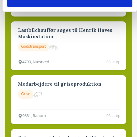
4690, Haslev
06. aug.
NY
Lastbilchauffør søges til Henrik Haves
Maskinstation
Godstransport
4700, Næstved
03. aug.
Medarbejdere til griseproduktion
Grise
9681, Ranum
03. aug.