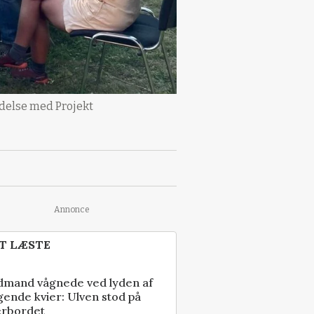
ndelse med Projekt
Annonce
T LÆSTE
dmand vågnede ved lyden af
gende kvier: Ulven stod på
erbordet