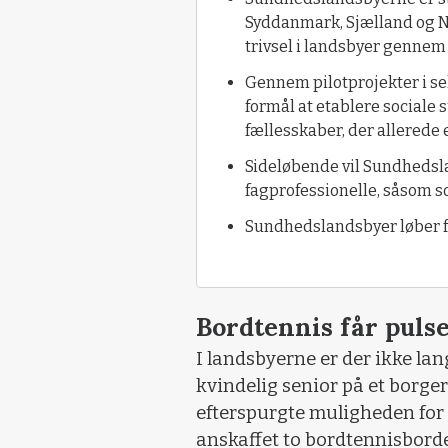
Syddanmark, Sjælland og N
trivsel i landsbyer gennem 
Gennem pilotprojekter i s
formål at etablere social
fællesskaber, der allerede 
Sideløbende vil Sundheds
fagprofessionelle, såsom s
Sundhedslandsbyer løber fr
Bordtennis får puls
I landsbyerne er der ikke lang
kvindelig senior på et borg
efterspurgte muligheden for a
anskaffet to bordtennisborde