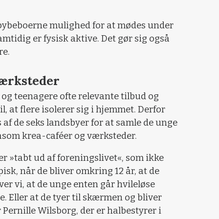
dsbybeboerne mulighed for at mødes under
mtidig er fysisk aktive. Det gør sig også
re.
værksteder
og teenagere ofte relevante tilbud og
l, at flere isolerer sig i hjemmet. Derfor
 af de seks landsbyer for at samle de unge
såsom krea-caféer og værksteder.
er »tabt ud af foreningslivet«, som ikke
sk, når de bliver omkring 12 år, at de
ver vi, at de unge enten går hvileløse
 Eller at de tyer til skærmen og bliver
 Pernille Wilsborg, der er halbestyrer i