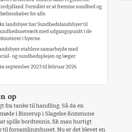
ordjylland. Formålet er at fremme sundhed og
fællesskaber for alle.
eks landsbyer har Sundhedslandsbyer til
e sundhedsnetværk med udgangspunkt i de
eksisterer i byerne.
landsbyer etablere samarbejde med
ocial- og sundhedsplejen og læger.
a september 2023 til februar 2026.
en op
t fra tanke til handling. Så da en
ermøde i Bisserup i Slagelse Kommune
t spille bordtennis, fik man hurtigt
 til forsamlingshuset. Nu er det blevet en