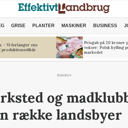
ÆG
GRISE
PLANTER
MASKINER
BUSINESS
J
Prisgab på 20 kroner p
 - Vi forlanger ens
vokser: Polsk kylling 
 produktionsvilkår
markedet
Annonce
rksted og madklub
 en række landsbyer