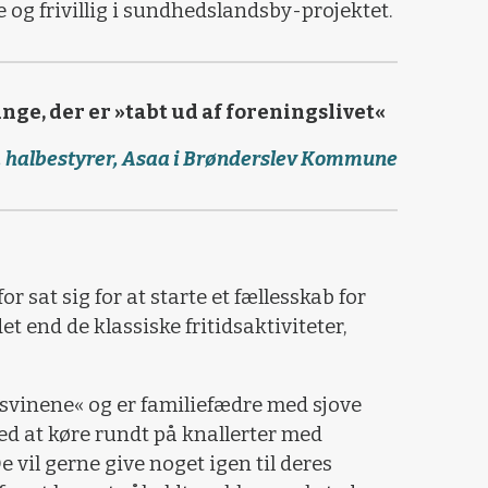
og frivillig i sundhedslandsby-projektet.
nge, der er »tabt ud af foreningslivet«
g, halbestyrer, Asaa i Brønderslev Kommune
or sat sig for at starte et fællesskab for
t end de klassiske fritidsaktiviteter,
jsvinene« og er familiefædre med sjove
ed at køre rundt på knallerter med
 vil gerne give noget igen til deres