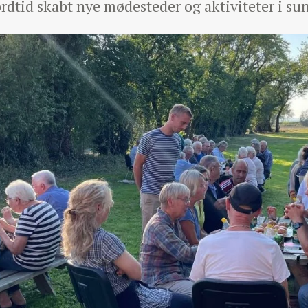
ordtid skabt nye mødesteder og aktiviteter i s