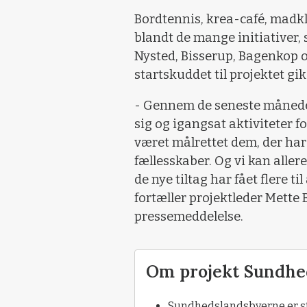
Bordtennis, krea-café, mad
blandt de mange initiativer,
Nysted, Bisserup, Bagenkop o
startskuddet til projektet gik
- Gennem de seneste måneder 
sig og igangsat aktiviteter f
været målrettet dem, der har 
fællesskaber. Og vi kan aller
de nye tiltag har fået flere til
fortæller projektleder Mette 
pressemeddelelse.
Om projekt Sundhe
Sundhedslandsbyerne er st