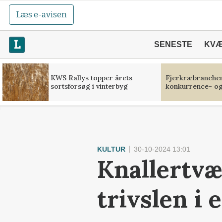
Læs e-avisen
SENESTE
KV
KWS Rallys topper årets
Fjerkræbranchen:
sortsforsøg i vinterbyg
konkurrence- og
KULTUR
30-10-2024 13:01
Knallertvæ
trivslen i