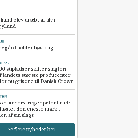
e hund blev dræbt af ulv i
jylland
UR
regård holder høstdag
NESS
00 stipladser skifter slagteri:
f landets største producenter
er nu grisene til Danish Crown
TER
ort understreger potentialet:
høstet den eneste mark i
en af sin slags
Se flere nyheder her