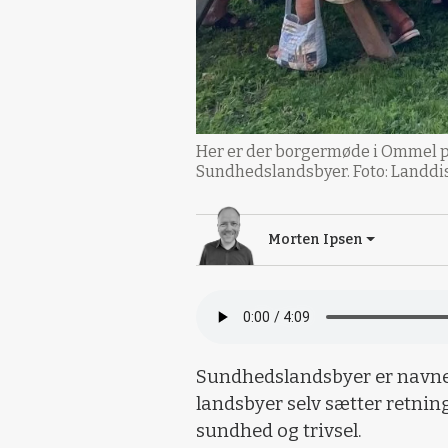
Her er der borgermøde i Ommel på
Sundhedslandsbyer. Foto: Landdis
Morten Ipsen
Sundhedslandsbyer er navnet
landsbyer selv sætter retnin
sundhed og trivsel.