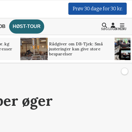
Prøv 30 dage for 30 kr.
OB
HØST-TOUR
SØG
LOGIN
MENU
r. kg
Rådgiver om DB-Tjek: Små
presser
justeringer kan give store
besparelser
ber øger