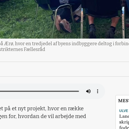
 Ærø, hvor en tredjedel af byens indbyggere deltog i forbi
trikternes Fællesråd
MES
 på et nyt projekt, hvor en række
ULVE
Lan
gen for, hvordan de vil arbejde med
skri
fod