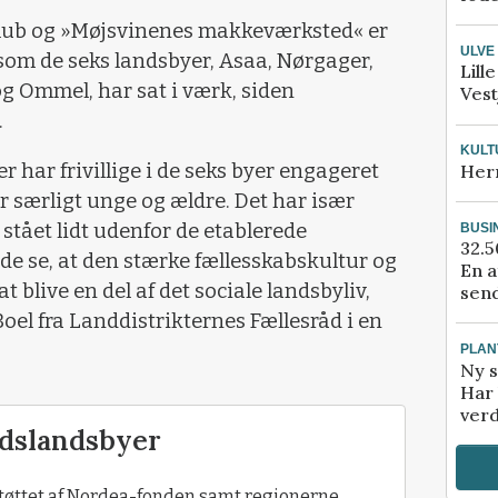
klub og »Møjsvinenes makkeværksted« er
ULVE
 som de seks landsbyer, Asaa, Nørgager,
Lill
g Ommel, har sat i værk, siden
Vest
.
KULT
har frivillige i de seks byer engageret
Her
or særligt unge og ældre. Det har især
stået lidt udenfor de etablerede
BUSI
32.5
ede se, at den stærke fællesskabskultur og
En a
 at blive en del af det sociale landsbyliv,
send
Boel fra Landdistrikternes Fællesråd i en
PLAN
Ny s
Har 
verd
dslandsbyer
øttet af Nordea-fonden samt regionerne