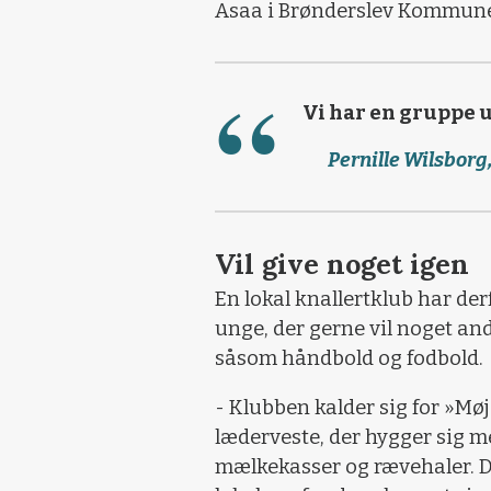
Asaa i Brønderslev Kommune 
Vi har en gruppe u
Pernille Wilsbor
Vil give noget igen
En lokal knallertklub har derf
unge, der gerne vil noget ande
såsom håndbold og fodbold.
- Klubben kalder sig for »Mø
læderveste, der hygger sig m
mælkekasser og rævehaler. De