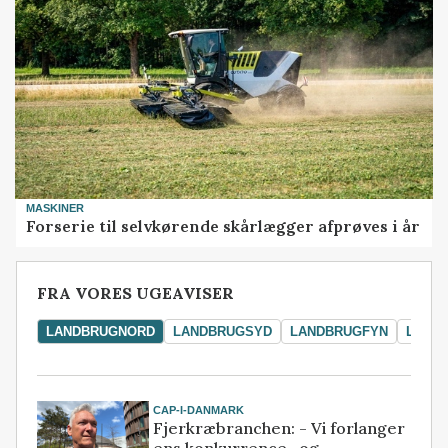
MASKINER
Forserie til selvkørende skårlægger afprøves i år
FRA VORES UGEAVISER
LANDBRUGNORD
LANDBRUGSYD
LANDBRUGFYN
LAND
CAP-I-DANMARK
Fjerkræbranchen: - Vi forlanger