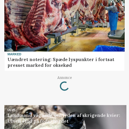
MARKED
Uændret notering: Spæde lyspunkter i fortsat
presset marked for oksekød
Annonce
Loading...
ULVE
Landmand vågnede ved lyden af skrigende kvier:
Ulven stod på foderbordet