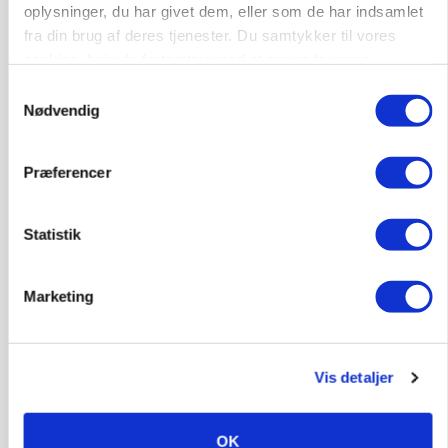
oplysninger, du har givet dem, eller som de har indsamlet
9670, Løgstør
03. aug.
fra din brug af deres tjenester. Du samtykker til vores
cookies, hvis du fortsætter med at anvende vores
hjemmeside.
Samtykkevalg
Nødvendig
Præferencer
Statistik
Marketing
POLITIK
Folketinget behandler ny gødskningslov: Sådan
Vis detaljer
kan den ændre din bedrift fra 2027
OK