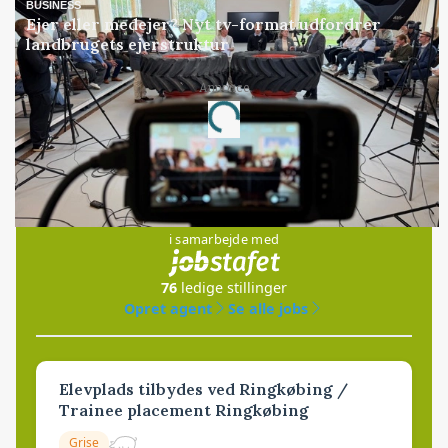
BUSINESS
Ejer eller medejer? Nyt tv-format udfordrer
landbrugets ejerstruktur
Annonce
Loading...
Jobs
i samarbejde med
76
ledige stillinger
Opret agent
Se alle jobs
Elevplads tilbydes ved Ringkøbing /
Trainee placement Ringkøbing
Grise