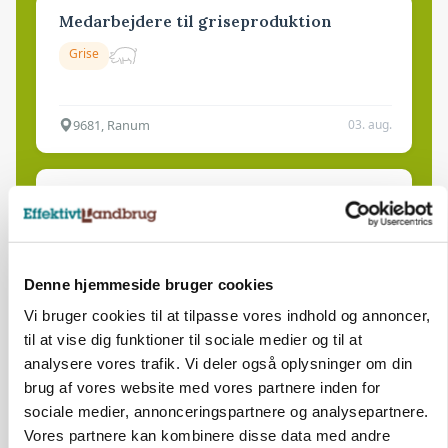
Medarbejdere til griseproduktion
Grise
9681, Ranum
03. aug.
Kalvepasser til ejendom i udvikling søges
Kalve
Denne hjemmeside bruger cookies
6392, Bolderslev
03. aug.
Vi bruger cookies til at tilpasse vores indhold og annoncer,
til at vise dig funktioner til sociale medier og til at
analysere vores trafik. Vi deler også oplysninger om din
Leder til klimastald
brug af vores website med vores partnere inden for
Klimastald
sociale medier, annonceringspartnere og analysepartnere.
Vores partnere kan kombinere disse data med andre