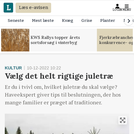
Læs e-avisen
LOGIN
MENU
Seneste
Mest læste
Kvæg
Grise
Planter
Mask
KWS Rallys topper årets
Fjerkræbranchen:
sortsforsøg i vinterbyg
konkurrence- og
KULTUR
10-12-2022 10:22
Vælg det helt rigtige juletræ
Er du i tvivl om, hvilket juletræ du skal vælge?
Haveekspert giver tips til beslutningen, der hos
mange familier er præget af traditioner.