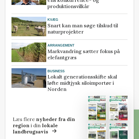
ens konkurrence- og
produktionsvilkår
KVÆG
Snart kan man søge tilskud til
naturprojekter
ARRANGEMENT
Markvandring sætter fokus på
elefantgræs
BUSINESS
Lokalt generationsskifte skal
løfte midtjysk siloimportør i
Norden
Læs flere
nyheder fra din
region
i din
lokale
landbrugsavis