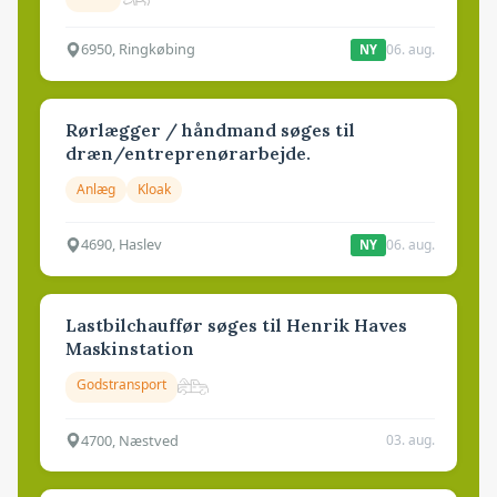
6950, Ringkøbing
06. aug.
NY
Rørlægger / håndmand søges til
dræn/entreprenørarbejde.
Anlæg
Kloak
4690, Haslev
06. aug.
NY
Lastbilchauffør søges til Henrik Haves
Maskinstation
Godstransport
4700, Næstved
03. aug.