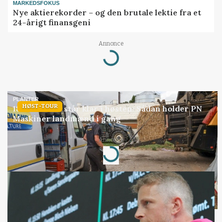
MARKEDSFOKUS
Nye aktierekorder – og den brutale lektie fra et
24-årigt finansgeni
Loading...
Annonce
PLANTER
HØST-TOUR
18 montører står klar i høsten: Sådan holder PN
Maskiner landmænd i gang
Loading...
Annonce