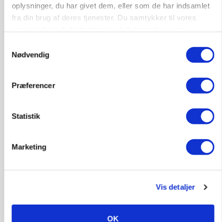
Jobs
oplysninger, du har givet dem, eller som de har indsamlet
fra din brug af deres tjenester. Du samtykker til vores
i samarbejde med
cookies, hvis du fortsætter med at anvende vores
hjemmeside.
Samtykkevalg
77
ledige stillinger
Nødvendig
Opret agent
Se alle jobs
Præferencer
Elevplads tilbydes ved Ringkøbing /
Trainee placement Ringkøbing
Statistik
Grise
Marketing
6950, Ringkøbing
06. aug.
NY
Vis detaljer
Rørlægger / håndmand søges til
dræn/entreprenørarbejde.
Anlæg
Kloak
OK