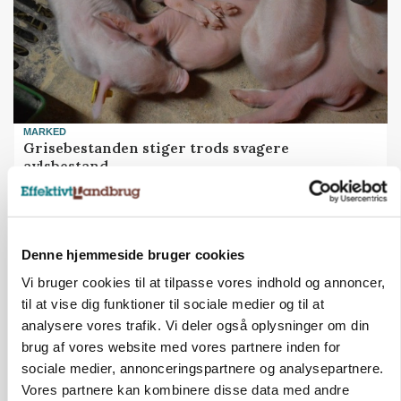
MARKED
Grisebestanden stiger trods svagere
avlsbestand
Annonce
MARKED
Denne hjemmeside bruger cookies
Olieprisfald og fredshåb sender F5-renten ned
på 3 procent
Vi bruger cookies til at tilpasse vores indhold og annoncer,
til at vise dig funktioner til sociale medier og til at
Annonce
analysere vores trafik. Vi deler også oplysninger om din
Loading...
brug af vores website med vores partnere inden for
sociale medier, annonceringspartnere og analysepartnere.
Vores partnere kan kombinere disse data med andre