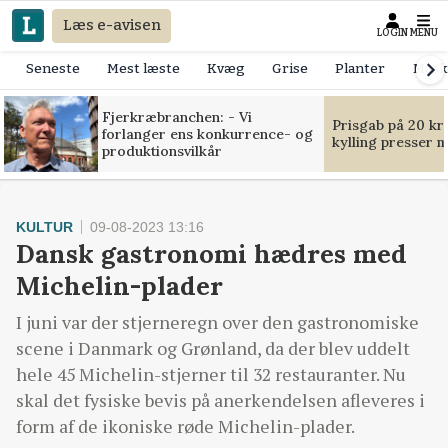
Læs e-avisen
LOGIN
MENU
Seneste
Mest læste
Kvæg
Grise
Planter
Mask
Fjerkræbranchen: - Vi
Prisgab på 20 kr
forlanger ens konkurrence- og
kylling presser 
produktionsvilkår
KULTUR
09-08-2023 13:16
Dansk gastronomi hædres med
Michelin-plader
I juni var der stjerneregn over den gastronomiske
scene i Danmark og Grønland, da der blev uddelt
hele 45 Michelin-stjerner til 32 restauranter. Nu
skal det fysiske bevis på anerkendelsen afleveres i
form af de ikoniske røde Michelin-plader.