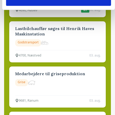
4690, Haslev
06. aug.
NY
Lastbilchauffør søges til Henrik Haves
Maskinstation
Godstransport
4700, Næstved
03. aug.
Medarbejdere til griseproduktion
Grise
9681, Ranum
03. aug.