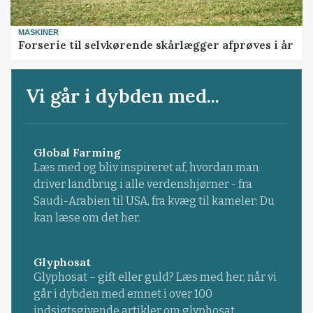
MASKINER
Forserie til selvkørende skårlægger afprøves i år
Vi går i dybden med...
Global Farming
Læs med og bliv inspireret af, hvordan man
driver landbrug i alle verdenshjørner - fra
Saudi-Arabien til USA, fra kvæg til kameler: Du
kan læse om det her.
Glyphosat
Glyphosat – gift eller guld? Læs med her, når vi
går i dybden med emnet i over 100
indsigtsgivende artikler om glyphosat.