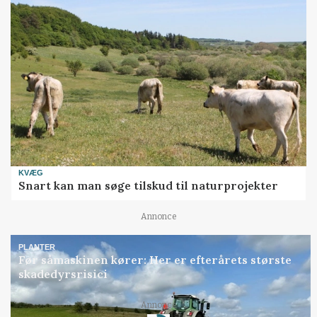
KVÆG
Snart kan man søge tilskud til naturprojekter
Annonce
PLANTER
Før såmaskinen kører: Her er efterårets største
skadedyrsrisici
Loading...
Annonce