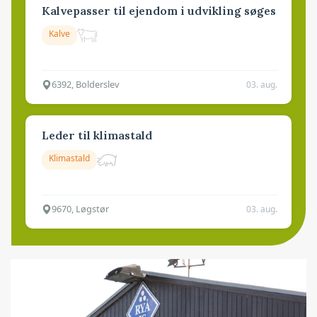
Kalvepasser til ejendom i udvikling søges
Kalve
6392, Bolderslev
03. aug.
Leder til klimastald
Klimastald
9670, Løgstør
03. aug.