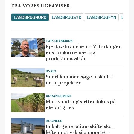
FRA VORES UGEAVISER
LANDBRUGNORD
LANDBRUGSYD
LANDBRUGFYN
LAND
CAP-I-DANMARK
Fjerkræbranchen: - Vi forlanger
ens konkurrence- og
produktionsvilkår
KVÆG
Snart kan man søge tilskud til
naturprojekter
ARRANGEMENT
Markvandring sætter fokus på
elefantgræs
BUSINESS
Lokalt generationsskifte skal
løfte midtjysk siloimportør i