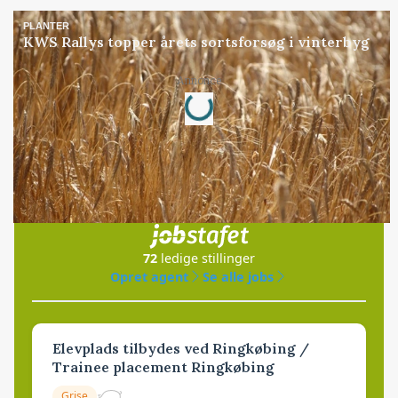
PLANTER
KWS Rallys topper årets sortsforsøg i vinterbyg
Loading...
Annonce
Jobs
i samarbejde med
72
ledige stillinger
Opret agent
Se alle jobs
Elevplads tilbydes ved Ringkøbing /
Trainee placement Ringkøbing
Grise