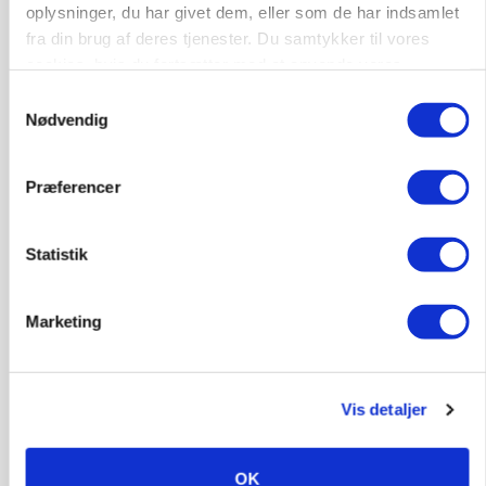
oplysninger, du har givet dem, eller som de har indsamlet
fra din brug af deres tjenester. Du samtykker til vores
cookies, hvis du fortsætter med at anvende vores
hjemmeside.
MARKEDSFOKUS
Samtykkevalg
Prisgab på 20 kroner pr. kg vokser: Polsk kylling
Nødvendig
presser markedet
Annonce
Præferencer
Loading...
Statistik
Marketing
Vis detaljer
OK