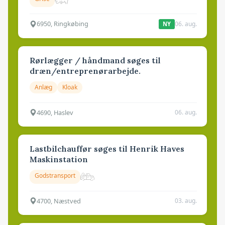
6950, Ringkøbing
06. aug.
NY
Rørlægger / håndmand søges til
dræn/entreprenørarbejde.
Anlæg
Kloak
4690, Haslev
06. aug.
Lastbilchauffør søges til Henrik Haves
Maskinstation
Godstransport
4700, Næstved
03. aug.