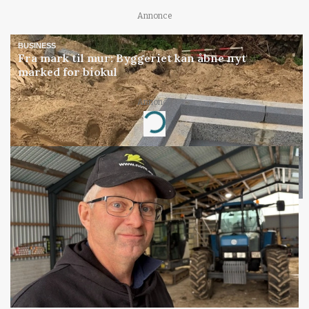
Annonce
BUSINESS
Fra mark til mur: Byggeriet kan åbne nyt
marked for biokul
Annonce
Loading...