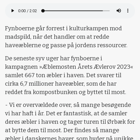
Fynboerne går forrest i kulturkampen mod
madspild, når det handler om at redde
haveæblerne og passe på jordens ressourcer.
De seneste syv uger har fynboerne i
kampagnen »Æblemosten Årets Ævlerov 2023«
samlet 667 ton æbler i haven. Det svarer til
cirka 6,7 millioner haveæbler, som de har
reddet fra kompostbunken og byttet til most.
- Vi er overvældede over, så mange besøgende
vi har haft i år. Det er fantastisk, at de samler
deres æbler i haven og tager turen til Ørbæk for
at bytte dem til most. Der findes så mange
æbler i danskernes haver, som byder på unikke