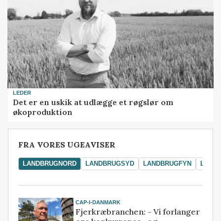
LEDER
Det er en uskik at udlægge et røgslør om
økoproduktion
FRA VORES UGEAVISER
LANDBRUGNORD
LANDBRUGSYD
LANDBRUGFYN
LAND
CAP-I-DANMARK
Fjerkræbranchen: - Vi forlanger