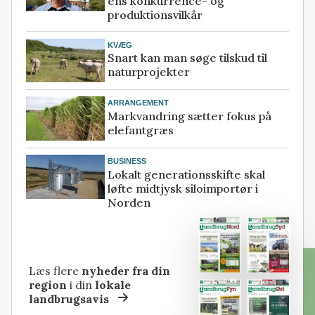
ens konkurrence- og
produktionsvilkår
KVÆG
Snart kan man søge tilskud til
naturprojekter
ARRANGEMENT
Markvandring sætter fokus på
elefantgræs
BUSINESS
Lokalt generationsskifte skal
løfte midtjysk siloimportør i
Norden
Læs flere
nyheder fra din
region
i din
lokale
landbrugsavis