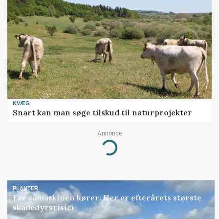
KVÆG
Snart kan man søge tilskud til naturprojekter
Annonce
Loading...
PLANTER
Før såmaskinen kører: Her er efterårets største
skadedyrsrisici