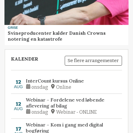
GRISE
Svineproducenter kalder Danish Crowns
notering en katastrofe
KALENDER
Se flere arrangementer
InterCount kursus Online
12
AUG
onsdag
Online
Webinar – Fordelene ved løbende
12
aflevering af bilag
AUG
onsdag
Webinar - ONLINE
Webinar – Kom i gang med digital
17
bogføring