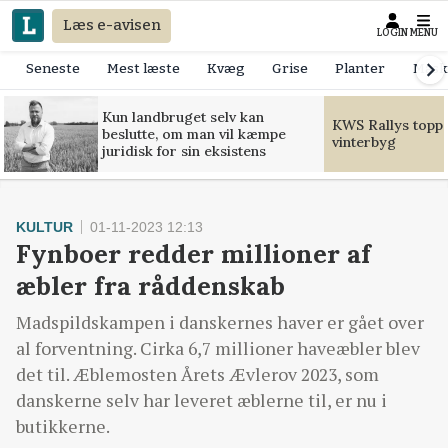
Læs e-avisen
LOGIN
MENU
Seneste
Mest læste
Kvæg
Grise
Planter
Mask
Kun landbruget selv kan
KWS Rallys toppe
beslutte, om man vil kæmpe
vinterbyg
juridisk for sin eksistens
KULTUR
01-11-2023 12:13
Fynboer redder millioner af
æbler fra råddenskab
Madspildskampen i danskernes haver er gået over
al forventning. Cirka 6,7 millioner haveæbler blev
det til. Æblemosten Årets Ævlerov 2023, som
danskerne selv har leveret æblerne til, er nu i
butikkerne.