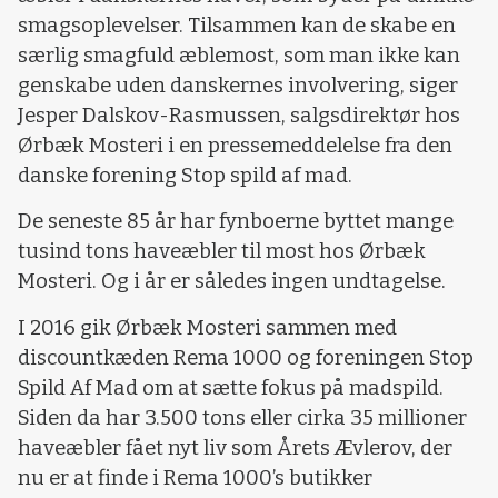
smagsoplevelser. Tilsammen kan de skabe en
særlig smagfuld æblemost, som man ikke kan
genskabe uden danskernes involvering, siger
Jesper Dalskov-Rasmussen, salgsdirektør hos
Ørbæk Mosteri i en pressemeddelelse fra den
danske forening Stop spild af mad.
De seneste 85 år har fynboerne byttet mange
tusind tons haveæbler til most hos Ørbæk
Mosteri. Og i år er således ingen undtagelse.
I 2016 gik Ørbæk Mosteri sammen med
discountkæden Rema 1000 og foreningen Stop
Spild Af Mad om at sætte fokus på madspild.
Siden da har 3.500 tons eller cirka 35 millioner
haveæbler fået nyt liv som Årets Ævlerov, der
nu er at finde i Rema 1000’s butikker