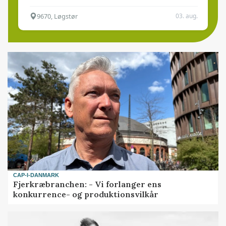
9670, Løgstør
03. aug.
CAP-I-DANMARK
Fjerkræbranchen: - Vi forlanger ens
konkurrence- og produktionsvilkår