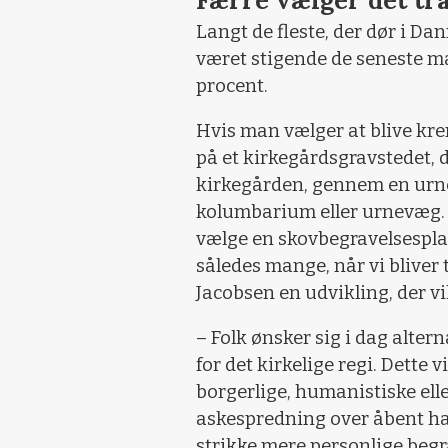
Langt de fleste, der dør i Dan
været stigende de seneste ma
procent.
Hvis man vælger at blive krem
på et kirkegårdsgravstedet, d
kirkegården, gennem en urn
kolumbarium eller urnevæg. 
vælge en skovbegravelsespla
således mange, når vi bliver t
Jacobsen en udvikling, der vil
– Folk ønsker sig i dag alter
for det kirkelige regi. Dette 
borgerlige, humanistiske ell
askespredning over åbent hav
strikke mere personlige beg