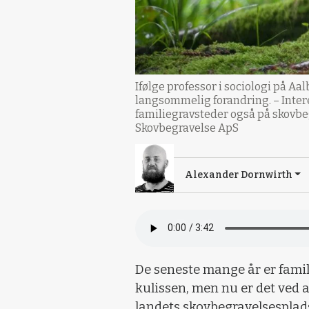
Ifølge professor i sociologi på A
langsommelig forandring. – Intere
familiegravsteder også på skovbeg
Skovbegravelse ApS
Alexander Dornwirth
De seneste mange år er famil
kulissen, men nu er det ved a
landets skovbegravelsesplads