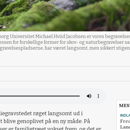
alborg Universitet Michael Hviid Jacobsen er vores begravel
ssen for forskellige former for skov- og naturbegravelser sa
ravelsespladserne, har været langsomt, men sikkert stigend
MES
iegravstedet røget langsomt ud i
INDL
Fred
t blive genoplivet på en ny måde. På
Land
er er familietræet vokset frem, og det er