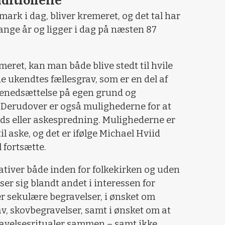
mark i dag, bliver kremeret, og det tal har
nge år og ligger i dag på næsten 87
eret, kan man både blive stedt til hvile
e ukendtes fællesgrav, som er en del af
enedsættelse på egen grund og
Derudover er også mulighederne for at
ds eller askespredning. Mulighederne er
il aske, og det er ifølge Michael Hviid
 fortsætte.
nativer både inden for folkekirken og uden
viser sig blandt andet i interessen for
er sekulære begravelser, i ønsket om
, skovbegravelser, samt i ønsket om at
ravelsesritualer sammen – samt ikke