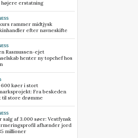
å højere erstatning
NESS
kurs rammer midtjysk
inhandler efter navneskifte
NESS
en Rasmussen-ejet
selskab henter ny topchef hos
an
G
600 køer i stort
marksprojekt: Fra beskeden
t til store drømme
NESS
r salg af 3.000 søer: Vestfynsk
rmeringsprofil afhænder jord
85 millioner