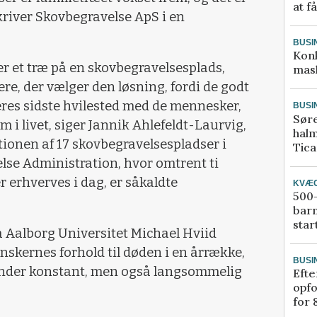
at f
skriver Skovbegravelse ApS i en
BUSI
Kon
r et træ på en skovbegravelsesplads,
mask
ere, der vælger den løsning, fordi de godt
eres sidste hvilested med de mennesker,
BUSI
Sør
m i livet, siger Jannik Ahlefeldt-Laurvig,
halm
tionen af 17 skovbegravelsespladser i
Tic
se Administration, hvor omtrent ti
r erhverves i dag, er såkaldte
KVÆ
500-
bar
star
på Aalborg Universitet Michael Hviid
anskernes forhold til døden i en årrække,
BUSI
under konstant, men også langsommelig
Efte
opfo
for 