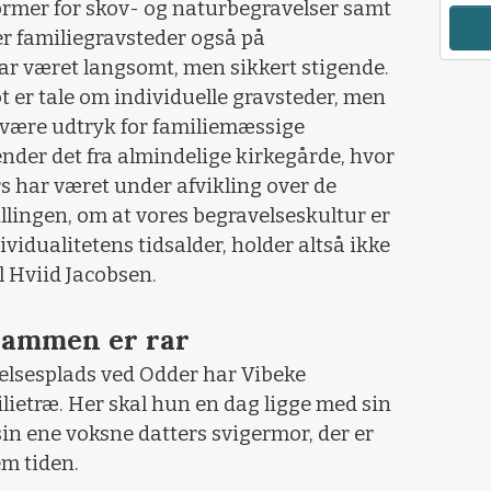
 former for skov- og naturbegravelser samt
er familiegravsteder også på
ar været langsomt, men sikkert stigende.
ot er tale om individuelle gravsteder, men
 være udtryk for familiemæssige
nder det fra almindelige kirkegårde, hvor
rs har været under afvikling over de
llingen, om at vores begravelseskultur er
ividualitetens tidsalder, holder altså ikke
el Hviid Jacobsen.
 sammen er rar
lsesplads ved Odder har Vibeke
ietræ. Her skal hun en dag ligge med sin
 ene voksne datters svigermor, der er
m tiden.