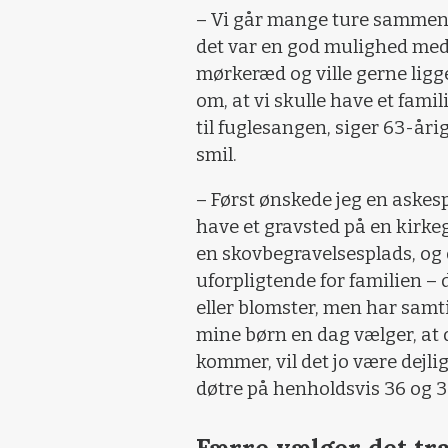
– Vi går mange ture sammen i
det var en god mulighed med 
mørkeræd og ville gerne lig
om, at vi skulle have et fami
til fuglesangen, siger 63-år
smil.
– Først ønskede jeg en askesp
have et gravsted på en kirk
en skovbegravelsesplads, og de
uforpligtende for familien –
eller blomster, men har samti
mine børn en dag vælger, at de
kommer, vil det jo være dejli
døtre på henholdsvis 36 og 
Færre vælger det tra