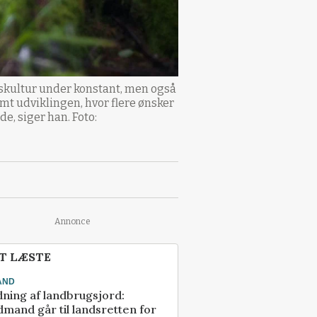
seskultur under konstant, men også
mt udviklingen, hvor flere ønsker
e, siger han. Foto:
Annonce
T LÆSTE
AND
ning af landbrugsjord:
mand går til landsretten for