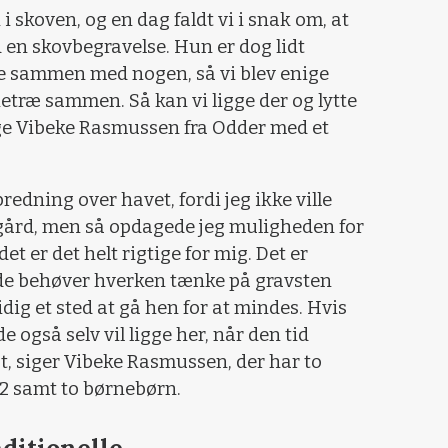
 skoven, og en dag faldt vi i snak om, at
en skovbegravelse. Hun er dog lidt
ge sammen med nogen, så vi blev enige
lietræ sammen. Så kan vi ligge der og lytte
ige Vibeke Rasmussen fra Odder med et
redning over havet, fordi jeg ikke ville
egård, men så opdagede jeg muligheden for
t er det helt rigtige for mig. Det er
 de behøver hverken tænke på gravsten
dig et sted at gå hen for at mindes. Hvis
 også selv vil ligge her, når den tid
gt, siger Vibeke Rasmussen, der har to
32 samt to børnebørn.
ditionelle