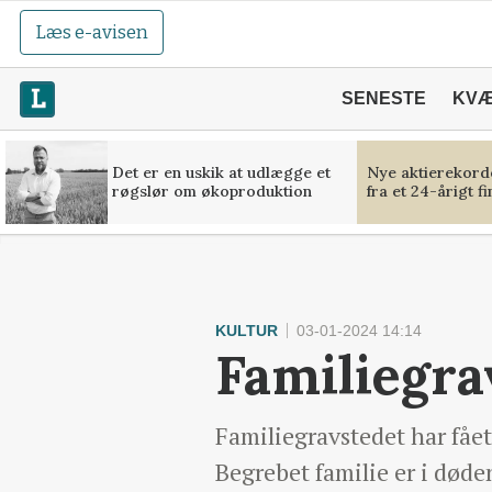
Læs e-avisen
SENESTE
KV
Det er en uskik at udlægge et
Nye aktierekorde
røgslør om økoproduktion
fra et 24-årigt f
KULTUR
03-01-2024 14:14
Familiegra
Familiegravstedet har fået
Begrebet familie er i døde