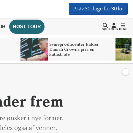
Prøv 30 dage for 30 kr.
OB
HØST-TOUR
SØG
LOGIN
MENU
Svineproducenter kalder
Danish Crowns pris en
katastrofe
nder frem
re ønsker i nye former.
deles også af venner.