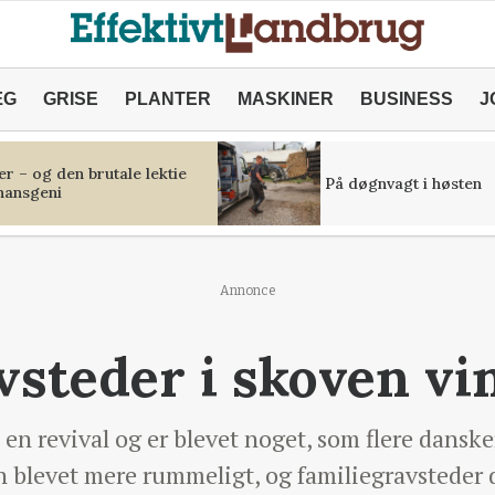
ÆG
GRISE
PLANTER
MASKINER
BUSINESS
J
r – og den brutale lektie
På døgnvagt i høsten
inansgeni
Annonce
vsteder i skoven vi
 en revival og er blevet noget, som flere danske
n blevet mere rummeligt, og familiegravsteder 