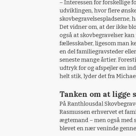
– Interessen for forskellige
udviklingen, hvor flere ønsk
skovbegravelsespladserne, h
Det vidner om, at der ikke bl
også at skovbegravelser kan
fællesskaber, ligesom man ke
en del familiegravsteder elle
seneste mange årtier. Foresti
udtryk for og afspejler en ind
helt stik, lyder det fra Micha
Tanken om at ligge
På Ranthlousdal Skovbegrave
Rasmussen erhvervet et famil
ægtemand – men også med sin
blevet en nær veninde genne