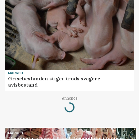
MARKED
Grisebestanden stiger trods svagere
avlsbestand
Annonce
Loading...
MARKED
Uændret notering: Spæde lyspunkter i fortsat