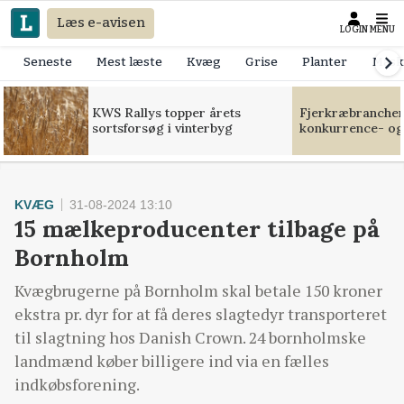
Læs e-avisen
LOGIN
MENU
Seneste
Mest læste
Kvæg
Grise
Planter
Mask
KWS Rallys topper årets
Fjerkræbranchen:
sortsforsøg i vinterbyg
konkurrence- og
KVÆG
31-08-2024 13:10
15 mælkeproducenter tilbage på
Bornholm
Kvægbrugerne på Bornholm skal betale 150 kroner
ekstra pr. dyr for at få deres slagtedyr transporteret
til slagtning hos Danish Crown. 24 bornholmske
landmænd køber billigere ind via en fælles
indkøbsforening.