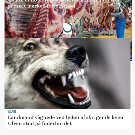
presset marked for oksekød
Annonce
Loading...
ULVE
Landmand vågnede ved lyden af skrigende kvier:
Ulven stod på foderbordet