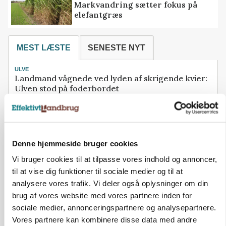
Markvandring sætter fokus på
elefantgræs
MEST LÆSTE
SENESTE NYT
ULVE
Landmand vågnede ved lyden af skrigende kvier:
Ulven stod på foderbordet
ULVE
Lille hund blev dræbt af ulv i Vestjylland
KULTUR
Denne hjemmeside bruger cookies
Herregård holder høstdag
Vi bruger cookies til at tilpasse vores indhold og annoncer,
til at vise dig funktioner til sociale medier og til at
BUSINESS
32.500 stipladser skifter slagteri: En af landets
analysere vores trafik. Vi deler også oplysninger om din
største producenter sender nu grisene til Danish
brug af vores website med vores partnere inden for
Crown
sociale medier, annonceringspartnere og analysepartnere.
Vores partnere kan kombinere disse data med andre
PLANTER