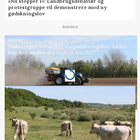
»Nu stopper I«: Landbrugsdebattør og
protestgruppe vil demonstrere mod ny
gødskningslov
Annonce
POLITIK
Folketinget behandler ny gødskningslov: Sådan
kan den ændre din bedrift fra 2027
Annonce
Loading...