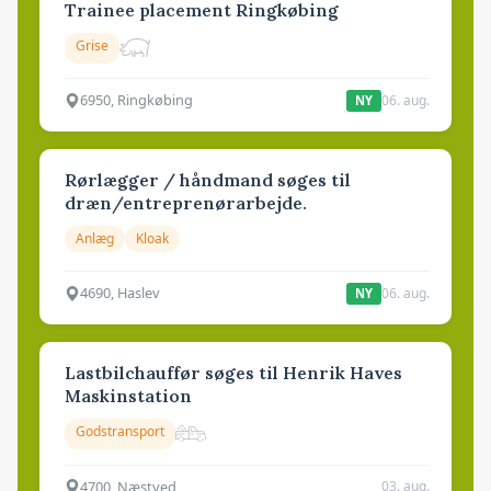
Trainee placement Ringkøbing
Grise
6950, Ringkøbing
06. aug.
NY
Rørlægger / håndmand søges til
dræn/entreprenørarbejde.
Anlæg
Kloak
4690, Haslev
06. aug.
NY
Lastbilchauffør søges til Henrik Haves
Maskinstation
Godstransport
4700, Næstved
03. aug.