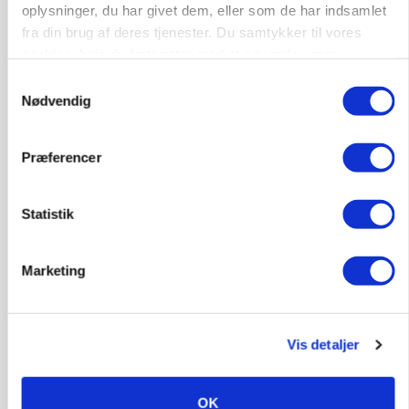
Ny sort understreger potentialet: Har høstet den
oplysninger, du har givet dem, eller som de har indsamlet
eneste mark i verden af sin slags
fra din brug af deres tjenester. Du samtykker til vores
cookies, hvis du fortsætter med at anvende vores
Se flere nyheder her
hjemmeside.
Samtykkevalg
Nødvendig
Annonce
Loading...
Præferencer
Statistik
Marketing
Vis detaljer
OK