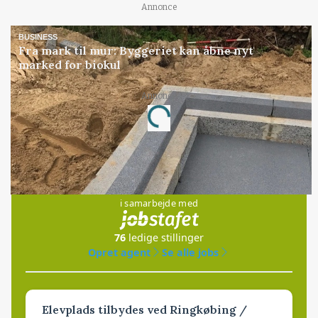
Annonce
BUSINESS
Fra mark til mur: Byggeriet kan åbne nyt
marked for biokul
Annonce
Loading...
Jobs
i samarbejde med
76
ledige stillinger
Opret agent
Se alle jobs
Elevplads tilbydes ved Ringkøbing /