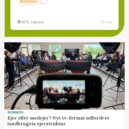
Klimastald
9670, Løgstør
03. aug.
BUSINESS
Ejer eller medejer? Nyt tv-format udfordrer
landbrugets ejerstruktur