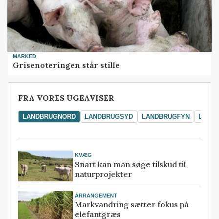
MARKED
Grisenoteringen står stille
FRA VORES UGEAVISER
LANDBRUGNORD
LANDBRUGSYD
LANDBRUGFYN
LAND
KVÆG
Snart kan man søge tilskud til
naturprojekter
ARRANGEMENT
Markvandring sætter fokus på
elefantgræs