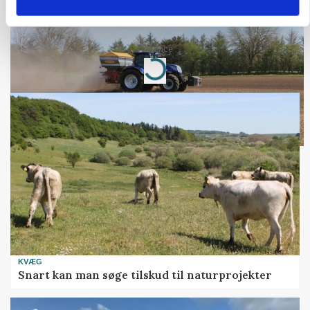
Folketinget behandler ny gødskningslov: Sådan
kan den ændre din bedrift fra 2027
Loading...
Annonce
KVÆG
Snart kan man søge tilskud til naturprojekter