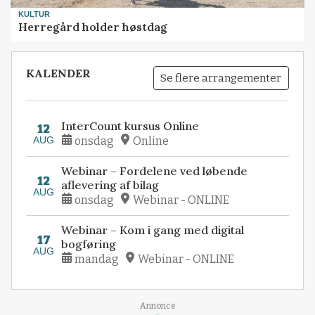
KULTUR
Herregård holder høstdag
KALENDER
Se flere arrangementer
InterCount kursus Online
12
AUG
onsdag
Online
Webinar – Fordelene ved løbende
12
aflevering af bilag
AUG
onsdag
Webinar - ONLINE
Webinar – Kom i gang med digital
17
bogføring
AUG
mandag
Webinar - ONLINE
Loading...
Annonce