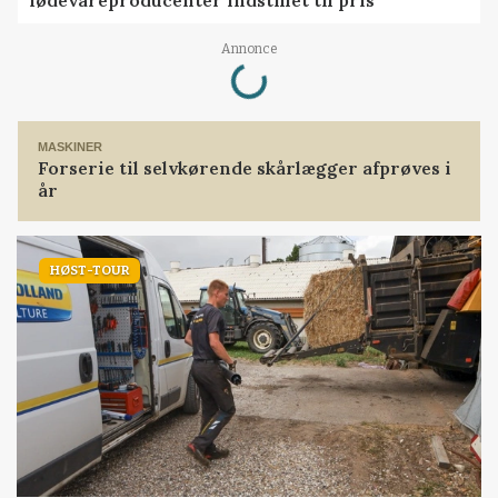
fødevareproducenter indstillet til pris
Loading...
Annonce
MASKINER
Forserie til selvkørende skårlægger afprøves i
år
HØST-TOUR