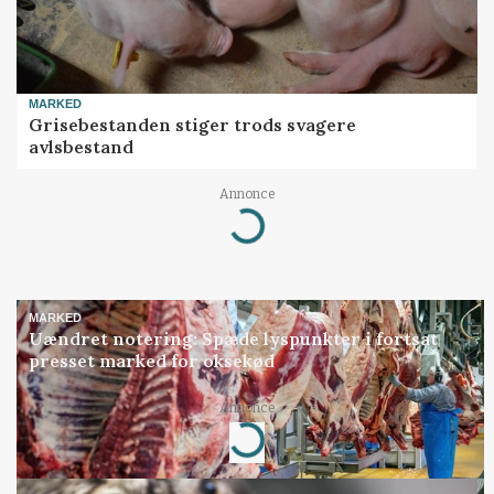
MARKED
Grisebestanden stiger trods svagere
avlsbestand
Loading...
Annonce
MARKED
Uændret notering: Spæde lyspunkter i fortsat
presset marked for oksekød
Loading...
Annonce