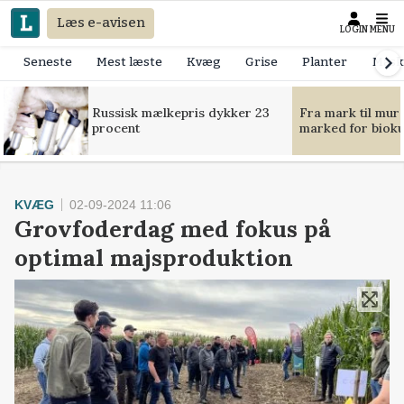
Læs e-avisen
LOGIN
MENU
Seneste
Mest læste
Kvæg
Grise
Planter
Mask
Russisk mælkepris dykker 23
Fra mark til mur
procent
marked for bioku
KVÆG
02-09-2024 11:06
Grovfoderdag med fokus på
optimal majsproduktion