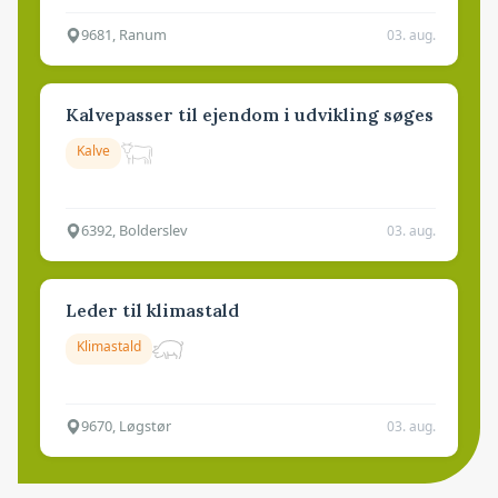
9681, Ranum
03. aug.
Kalvepasser til ejendom i udvikling søges
Kalve
6392, Bolderslev
03. aug.
Leder til klimastald
Klimastald
9670, Løgstør
03. aug.