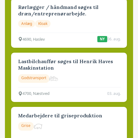
Rørlægger / håndmand søges til
dræn/entreprenørarbejde.
Anlæg
Kloak
4690, Haslev
06. aug.
NY
Lastbilchauffør søges til Henrik Haves
Maskinstation
Godstransport
4700, Næstved
03. aug.
Medarbejdere til griseproduktion
Grise