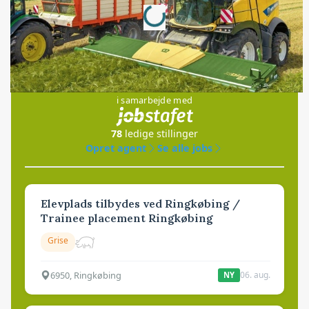
Loading...
Jobs
i samarbejde med
78
ledige stillinger
Opret agent
Se alle jobs
Elevplads tilbydes ved Ringkøbing /
Trainee placement Ringkøbing
Grise
6950, Ringkøbing
06. aug.
NY