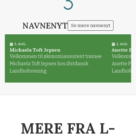
NAVNENYT
Se mere navnenyt
3. AUG.
3. AUG.
Michaela Toft Jepsen
Anette Pl
Velkommen til økonomiassistent trainee
Velkommen 
Michaela Toft Jepsen hos Østdansk
Anette Pl
Landboforening
Landbofor
MERE FRA L-