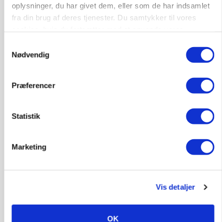
oplysninger, du har givet dem, eller som de har indsamlet
Annonce
fra din brug af deres tjenester. Du samtykker til vores
cookies, hvis du fortsætter med at anvende vores
hjemmeside.
Samtykkevalg
Nødvendig
Præferencer
Statistik
POLITIK
Marketing
»Nu stopper I«: Landbrugsdebattør og
protestgruppe vil demonstrere mod ny
gødskningslov
Vis detaljer
Annonce
POLITIK
OK