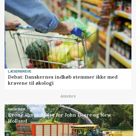
LÆSERBREVE
Debat: Danskernes indkøb stemmer ikke med
kravene til økologi
Annonce
MASKINER
Krone åbner XDisc for John Deere og New
Holland
Annonce