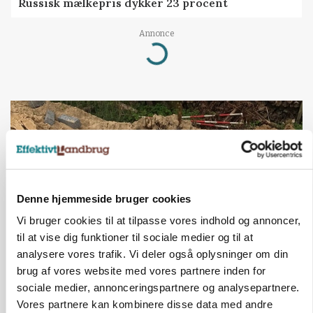
Russisk mælkepris dykker 23 procent
Loading...
Annonce
Denne hjemmeside bruger cookies
Vi bruger cookies til at tilpasse vores indhold og annoncer,
til at vise dig funktioner til sociale medier og til at
analysere vores trafik. Vi deler også oplysninger om din
brug af vores website med vores partnere inden for
BUSINESS
Fra mark til mur: Byggeriet kan åbne nyt
sociale medier, annonceringspartnere og analysepartnere.
marked for biokul
Vores partnere kan kombinere disse data med andre