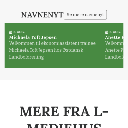
Loading...
NAVNENYT
Se mere navnenyt
3. AUG.
3. AUG.
Michaela Toft Jepsen
Anette Pl
Velkommen til økonomiassistent trainee
Velkommen 
Michaela Toft Jepsen hos Østdansk
Anette Pl
Landboforening
Landbofor
MERE FRA L-