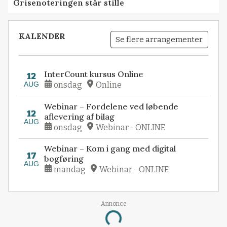
Grisenoteringen står stille
KALENDER
Se flere arrangementer
InterCount kursus Online
12
AUG
onsdag
Online
Webinar – Fordelene ved løbende
12
aflevering af bilag
AUG
onsdag
Webinar - ONLINE
Webinar – Kom i gang med digital
17
bogføring
AUG
mandag
Webinar - ONLINE
Annonce