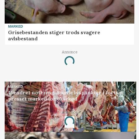
MARKED
Grisebestanden stiger trods svagere
avlsbestand
Annonce
Loading...
MARKED
Uændret notering: Spæde lyspunkter i fortsat
presset marked for oksekød
Annonce
Loading...