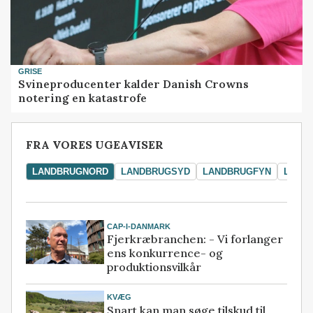
GRISE
Svineproducenter kalder Danish Crowns
notering en katastrofe
FRA VORES UGEAVISER
LANDBRUGNORD
LANDBRUGSYD
LANDBRUGFYN
LAND
CAP-I-DANMARK
Fjerkræbranchen: - Vi forlanger
ens konkurrence- og
produktionsvilkår
KVÆG
Snart kan man søge tilskud til