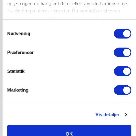
oplysninger, du har givet dem, eller som de har indsamlet
store besparelser
fra din brug af deres tjenester. Du samtykker til vores
cookies, hvis du fortsætter med at anvende vores
Annonce
Loading...
hjemmeside.
Samtykkevalg
Nødvendig
Præferencer
Statistik
Marketing
Vis detaljer
MARKED
Russisk mælkepris dykker 23 procent
OK