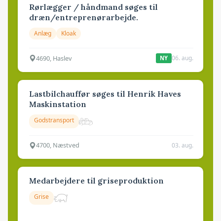
Rørlægger / håndmand søges til
dræn/entreprenørarbejde.
Anlæg
Kloak
4690, Haslev
06. aug.
NY
Lastbilchauffør søges til Henrik Haves
Maskinstation
Godstransport
4700, Næstved
03. aug.
Medarbejdere til griseproduktion
Grise