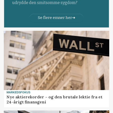
udrydde den smitsomme sygdom?
Se flere emner her
MARKEDSFOKUS
Nye aktierekorder – og den brutale lektie fra et
24-årigt finansgeni