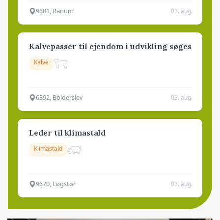
9681, Ranum
03. aug.
Kalvepasser til ejendom i udvikling søges
Kalve
6392, Bolderslev
03. aug.
Leder til klimastald
Klimastald
9670, Løgstør
03. aug.