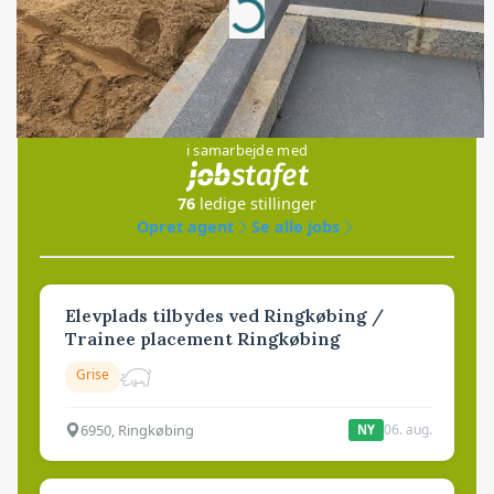
Loading...
Jobs
i samarbejde med
76
ledige stillinger
Opret agent
Se alle jobs
Elevplads tilbydes ved Ringkøbing /
Trainee placement Ringkøbing
Grise
6950, Ringkøbing
06. aug.
NY