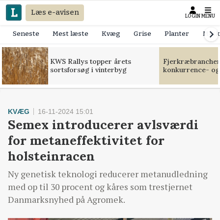
Læs e-avisen
LOGIN
MENU
Seneste
Mest læste
Kvæg
Grise
Planter
Mask
KWS Rallys topper årets
Fjerkræbranchen:
sortsforsøg i vinterbyg
konkurrence- og
KVÆG
16-11-2024 15:01
Semex introducerer avlsværdi
for metaneffektivitet for
holsteinracen
Ny genetisk teknologi reducerer metanudledning
med op til 30 procent og kåres som trestjernet
Danmarksnyhed på Agromek.