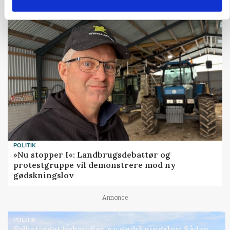
Annonce
POLITIK
»Nu stopper I«: Landbrugsdebattør og
protestgruppe vil demonstrere mod ny
gødskningslov
Annonce
POLITIK
Folketinget behandler ny gødskningslov: Sådan