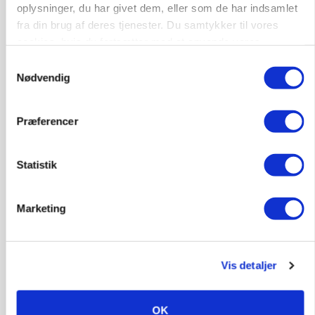
oplysninger, du har givet dem, eller som de har indsamlet
fra din brug af deres tjenester. Du samtykker til vores
cookies, hvis du fortsætter med at anvende vores
hjemmeside.
Samtykkevalg
Nødvendig
Præferencer
BUSINESS
Ejer eller medejer? Nyt tv-format udfordrer
landbrugets ejerstruktur
Statistik
Annonce
Loading...
Marketing
Vis detaljer
OK