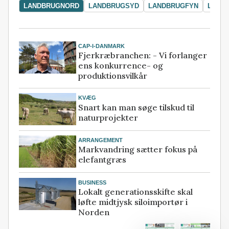
LANDBRUGNORD
LANDBRUGSYD
LANDBRUGFYN
LAND
CAP-I-DANMARK
Fjerkræbranchen: - Vi forlanger
ens konkurrence- og
produktionsvilkår
KVÆG
Snart kan man søge tilskud til
naturprojekter
ARRANGEMENT
Markvandring sætter fokus på
elefantgræs
BUSINESS
Lokalt generationsskifte skal
løfte midtjysk siloimportør i
Norden