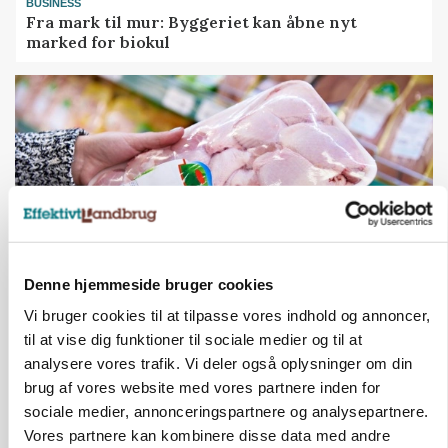
BUSINESS
Fra mark til mur: Byggeriet kan åbne nyt
marked for biokul
Denne hjemmeside bruger cookies
Vi bruger cookies til at tilpasse vores indhold og annoncer,
MARKEDSFOKUS
Prisgab på 20 kroner pr. kg vokser: Polsk kylling
til at vise dig funktioner til sociale medier og til at
presser markedet
analysere vores trafik. Vi deler også oplysninger om din
brug af vores website med vores partnere inden for
sociale medier, annonceringspartnere og analysepartnere.
Vores partnere kan kombinere disse data med andre