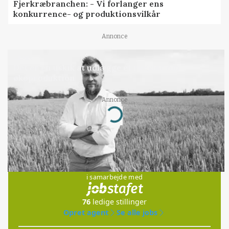
Fjerkræbranchen: - Vi forlanger ens
konkurrence- og produktionsvilkår
Annonce
LEDER
Det er en uskik at udlægge et røgslør om
økoproduktion
Annonce
Loading...
Jobs
i samarbejde med
76
ledige stillinger
Opret agent
Se alle jobs