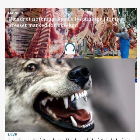
MARKED
Uændret notering: Spæde lyspunkter i fortsat
presset marked for oksekød
Annonce
Loading...
ULVE