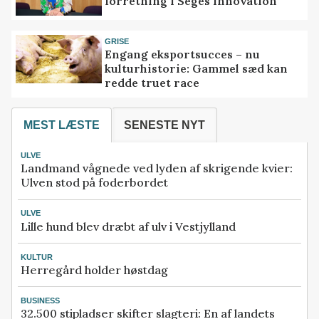
forretning i Seges Innovation
GRISE
Engang eksportsucces – nu
kulturhistorie: Gammel sæd kan
redde truet race
MEST LÆSTE
SENESTE NYT
ULVE
Landmand vågnede ved lyden af skrigende kvier:
Ulven stod på foderbordet
ULVE
Lille hund blev dræbt af ulv i Vestjylland
KULTUR
Herregård holder høstdag
BUSINESS
32.500 stipladser skifter slagteri: En af landets