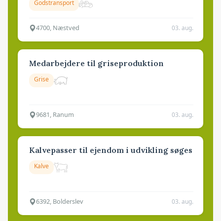
Godstransport
4700, Næstved
03. aug.
Medarbejdere til griseproduktion
Grise
9681, Ranum
03. aug.
Kalvepasser til ejendom i udvikling søges
Kalve
6392, Bolderslev
03. aug.