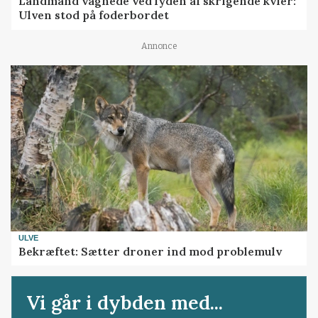
Landmand vågnede ved lyden af skrigende kvier:
Ulven stod på foderbordet
Annonce
ULVE
Bekræftet: Sætter droner ind mod problemulv
Vi går i dybden med...