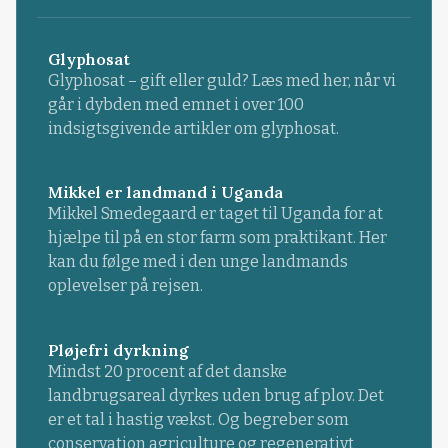
Glyphosat
Glyphosat – gift eller guld? Læs med her, når vi
går i dybden med emnet i over 100
indsigtsgivende artikler om glyphosat.
Mikkel er landmand i Uganda
Mikkel Smedegaard er taget til Uganda for at
hjælpe til på en stor farm som praktikant. Her
kan du følge med i den unge landmands
oplevelser på rejsen.
Pløjefri dyrkning
Mindst 20 procent af det danske
landbrugsareal dyrkes uden brug af plov. Det
er et tal i hastig vækst. Og begreber som
conservation agriculture og regenerativt