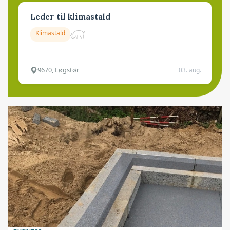
Leder til klimastald
Klimastald
9670, Løgstør
03. aug.