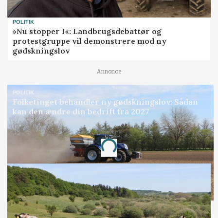
POLITIK
»Nu stopper I«: Landbrugsdebattør og
protestgruppe vil demonstrere mod ny
gødskningslov
Annonce
POLITIK
Folketinget behandler ny gødskningslov: Sådan
kan den ændre din bedrift fra 2027
Annonce
Loading...