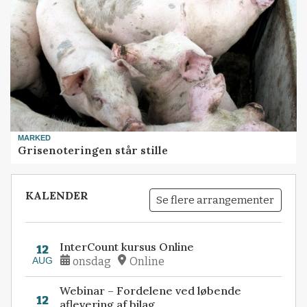
MARKED
Grisenoteringen står stille
KALENDER
Se flere arrangementer
InterCount kursus Online
12
AUG
onsdag
Online
Webinar – Fordelene ved løbende
12
aflevering af bilag