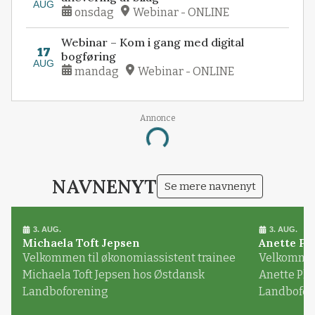
AUG
onsdag
Webinar - ONLINE
Webinar – Kom i gang med digital
17
bogføring
AUG
mandag
Webinar - ONLINE
Annonce
Loading...
NAVNENYT
Se mere navnenyt
3. AUG.
3. AUG.
Michaela Toft Jepsen
Anette Pl
Velkommen til økonomiassistent trainee
Velkommen 
Michaela Toft Jepsen hos Østdansk
Anette Pl
Landboforening
Landbofor