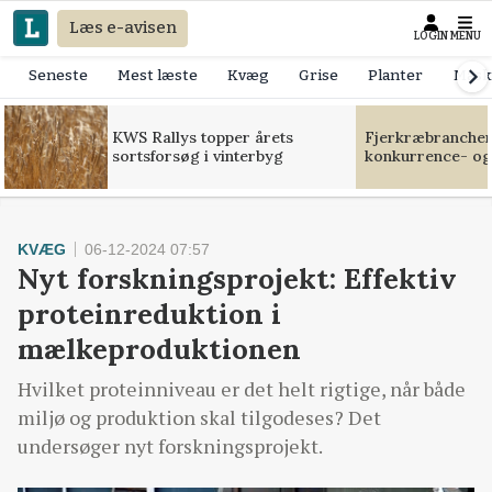
Læs e-avisen
LOGIN
MENU
Seneste
Mest læste
Kvæg
Grise
Planter
Mask
KWS Rallys topper årets
Fjerkræbranchen:
sortsforsøg i vinterbyg
konkurrence- og
KVÆG
06-12-2024 07:57
Nyt forskningsprojekt: Effektiv
proteinreduktion i
mælkeproduktionen
Hvilket proteinniveau er det helt rigtige, når både
miljø og produktion skal tilgodeses? Det
undersøger nyt forskningsprojekt.