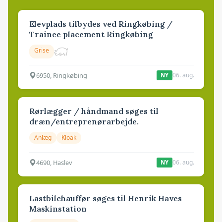
Elevplads tilbydes ved Ringkøbing /
Trainee placement Ringkøbing
Grise
6950, Ringkøbing
06. aug.
NY
Rørlægger / håndmand søges til
dræn/entreprenørarbejde.
Anlæg
Kloak
4690, Haslev
06. aug.
NY
Lastbilchauffør søges til Henrik Haves
Maskinstation