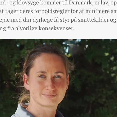
nd- og klovsyge kommer til Danmark, er lav, op
t tager deres forholdsregler for at minimere s
jde med din dyrlæge få styr på smittekilder o
ng fra alvorlige konsekvenser.