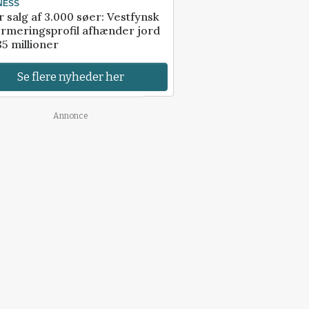
NESS
r salg af 3.000 søer: Vestfynsk
rmeringsprofil afhænder jord
85 millioner
Se flere nyheder her
Annonce