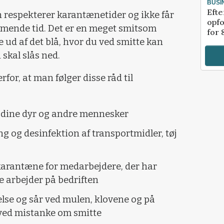
BUSI
Efte
an respekterer karantænetider og ikke får
opfo
mmende tid. Det er en meget smitsom
for 
ud af det blå, hvor du ved smitte kan
 skal slås ned.
for, at man følger disse råd til
dine dyr og andre mennesker
g og desinfektion af transportmidler, tøj
karantæne for medarbejdere, der har
e arbejder på bedriften
se og sår ved mulen, klovene og på
 ved mistanke om smitte