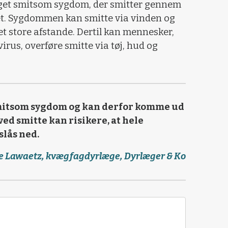
get smitsom sygdom, der smitter gennem
ret. Sygdommen kan smitte via vinden og
t store afstande. Dertil kan mennesker,
irus, overføre smitte via tøj, hud og
mitsom sygdom og kan derfor komme ud
 ved smitte kan risikere, at hele
slås ned.
e Lawaetz, kvægfagdyrlæge, Dyrlæger & Ko