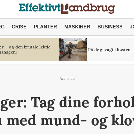
ÆG
GRISE
PLANTER
MASKINER
BUSINESS
J
r – og den brutale lektie
På døgnvagt i høsten
inansgeni
Annonce
er: Tag dine forho
u med mund- og kl