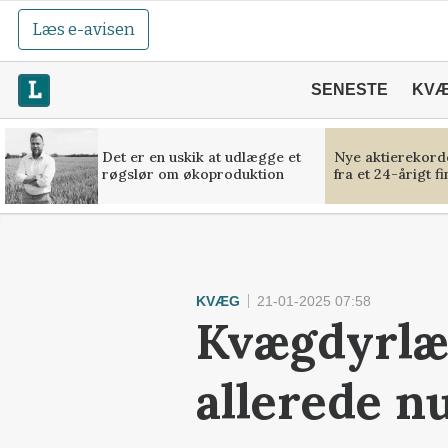
Læs e-avisen
SENESTE
KV
Det er en uskik at udlægge et
Nye aktierekorde
røgslør om økoproduktion
fra et 24-årigt f
KVÆG
21-01-2025 07:58
Kvægdyrlæg
allerede n