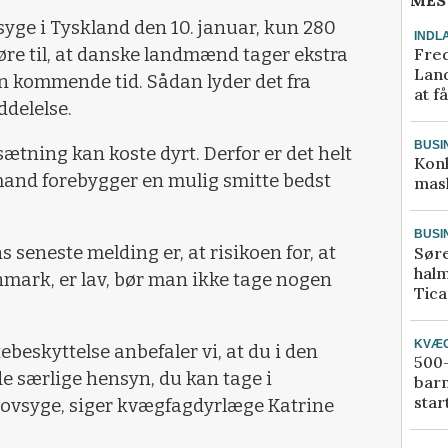
MES
yge i Tyskland den 10. januar, kun 280
INDL
Fred
øre til, at danske landmænd tager ekstra
Land
n kommende tid. Sådan lyder det fra
at f
delelse.
BUSI
sætning kan koste dyrt. Derfor er det helt
Kon
mand forebygger en mulig smitte bedst
mask
BUSI
seneste melding er, at risikoen for, at
Sør
halm
mark, er lav, bør man ikke tage nogen
Tic
KVÆ
ebeskyttelse anbefaler vi, at du i den
500-
e særlige hensyn, du kan tage i
bar
star
ovsyge, siger kvægfagdyrlæge Katrine