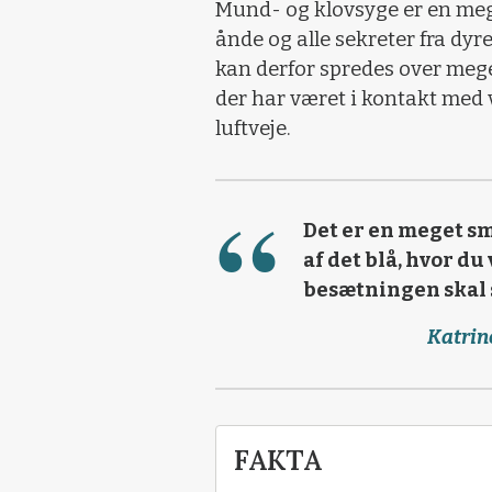
Mund- og klovsyge er en me
ånde og alle sekreter fra dy
kan derfor spredes over mege
der har været i kontakt med v
luftveje.
Det er en meget s
af det blå, hvor du
besætningen skal 
Katrin
FAKTA