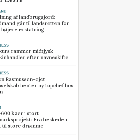
T LÆSTE
AND
ning af landbrugsjord:
mand går til landsretten for
å højere erstatning
NESS
kurs rammer midtjysk
inhandler efter navneskifte
NESS
en Rasmussen-ejet
selskab henter ny topchef hos
an
G
600 køer i stort
marksprojekt: Fra beskeden
t til store drømme