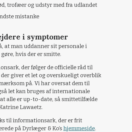
ød, trofæer og udstyr med fra udlandet
indste mistanke
jdere i symptomer
, at man uddanner sit personale i
gøre, hvis der er smitte.
nsark, der følger de officielle råd til
r giver et let og overskueligt overblik
mærksom på. Vi har oversat dem til
gså let kan bruges af internationale
at alle er up-to-date, så smittetilfælde
 Katrine Lawaetz.
s til informationsark, der er frit
serede på Dyrlæger & Ko’s
hjemmeside
.