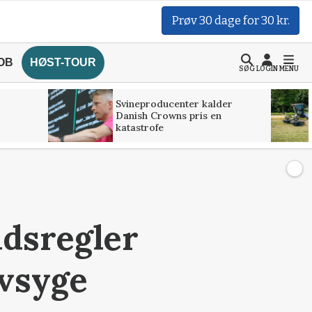
Prøv 30 dage for 30 kr.
OB
HØST-TOUR
SØG
LOGIN
MENU
Svineproducenter kalder
Danish Crowns pris en
katastrofe
ldsregler
ovsyge