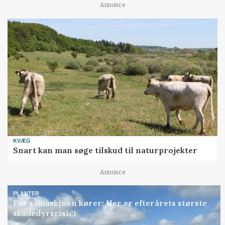
Annonce
KVÆG
Snart kan man søge tilskud til naturprojekter
Annonce
PLANTER
Før såmaskinen kører: Her er efterårets største
skadedyrsrisici