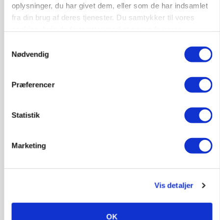
dræn/entreprenørarbejde.
oplysninger, du har givet dem, eller som de har indsamlet
fra din brug af deres tjenester. Du samtykker til vores
Anlæg
Kloak
cookies, hvis du fortsætter med at anvende vores
hjemmeside.
Samtykkevalg
4690, Haslev
06. aug.
NY
Nødvendig
Lastbilchauffør søges til Henrik Haves
Præferencer
Maskinstation
Godstransport
Statistik
4700, Næstved
03. aug.
Marketing
Medarbejdere til griseproduktion
Grise
Vis detaljer
OK
9681, Ranum
03. aug.