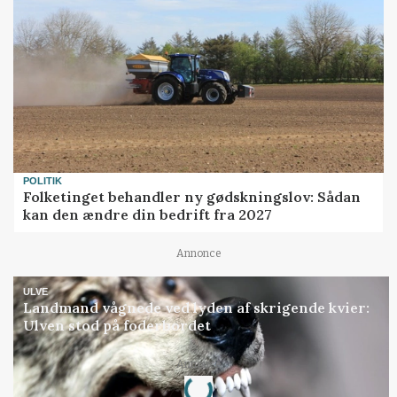
POLITIK
Folketinget behandler ny gødskningslov: Sådan
kan den ændre din bedrift fra 2027
Annonce
ULVE
Landmand vågnede ved lyden af skrigende kvier:
Ulven stod på foderbordet
Loading...
Annonce