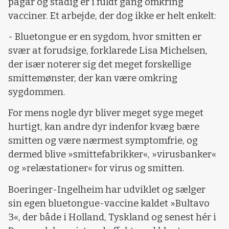
pågår og stadig er i fuldt gang omkring
vacciner. Et arbejde, der dog ikke er helt enkelt:
- Bluetongue er en sygdom, hvor smitten er
svær at forudsige, forklarede Lisa Michelsen,
der især noterer sig det meget forskellige
smittemønster, der kan være omkring
sygdommen.
For mens nogle dyr bliver meget syge meget
hurtigt, kan andre dyr indenfor kvæg bære
smitten og være nærmest symptomfrie, og
dermed blive »smittefabrikker«, »virusbanker«
og »relæstationer« for virus og smitten.
Boeringer-Ingelheim har udviklet og sælger
sin egen bluetongue-vaccine kaldet »Bultavo
3«, der både i Holland, Tyskland og senest hér i