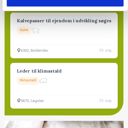
Kalvepasser til ejendom i udvikling søges
Kalve
6392, Bolderslev
03. aug.
Leder til klimastald
Klimastald
9670, Løgstør
03. aug.