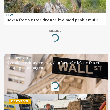
ULVE
Bekræftet: Sætter droner ind mod problemulv
Annonce
Loading...
MARKEDSFOKUS
Nye aktierekorder – og den brutale lektie fra et
24-årigt finansgeni
Annonce
Loading...
HØST-TOUR