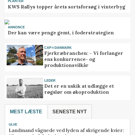
PLANTER
KWS Rallys topper årets sortsforsøg i vinterbyg
ANNONCE
Der kan være penge gemt, i foderstrategien
CAP-I-DANMARK
Fjerkræbranchen: - Vi forlanger
ens konkurrence- og
produktionsvilkår
LEDER
Det er en uskik at udlægge et
røgslør om økoproduktion
MEST LÆSTE
SENESTE NYT
ULVE
Landmand vågnede ved lyden af skrigende kvier: