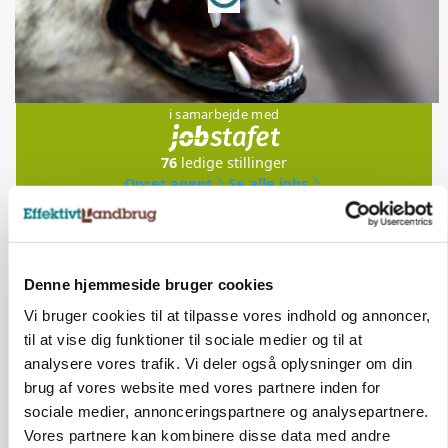
Jobs
i samarbejde med
76
ledige stillinger
Opret agent
Se alle jobs
Elevplads tilbydes ved Ringkøbing /
Trainee placement Ringkøbing
Denne hjemmeside bruger cookies
Vi bruger cookies til at tilpasse vores indhold og annoncer,
Grise
til at vise dig funktioner til sociale medier og til at
analysere vores trafik. Vi deler også oplysninger om din
6950, Ringkøbing
06. aug.
NY
brug af vores website med vores partnere inden for
sociale medier, annonceringspartnere og analysepartnere.
Vores partnere kan kombinere disse data med andre
Rørlægger / håndmand søges til