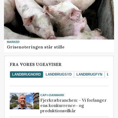
MARKED
Grisenoteringen står stille
FRA VORES UGEAVISER
LANDBRUGNORD
LANDBRUGSYD
LANDBRUGFYN
LAND
CAP-I-DANMARK
Fjerkræbranchen: - Vi forlanger
ens konkurrence- og
produktionsvilkår