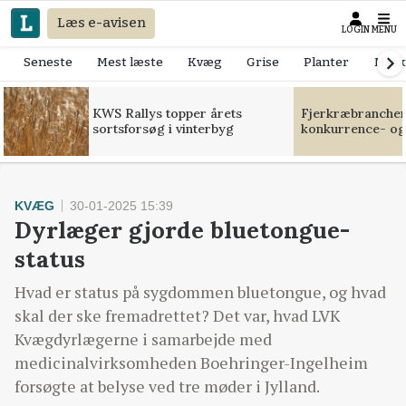
Læs e-avisen
LOGIN
MENU
Seneste
Mest læste
Kvæg
Grise
Planter
Mask
KWS Rallys topper årets
Fjerkræbranchen:
sortsforsøg i vinterbyg
konkurrence- og
KVÆG
30-01-2025 15:39
Dyrlæger gjorde bluetongue-
status
Hvad er status på sygdommen bluetongue, og hvad
skal der ske fremadrettet? Det var, hvad LVK
Kvægdyrlægerne i samarbejde med
medicinalvirksomheden Boehringer-Ingelheim
forsøgte at belyse ved tre møder i Jylland.