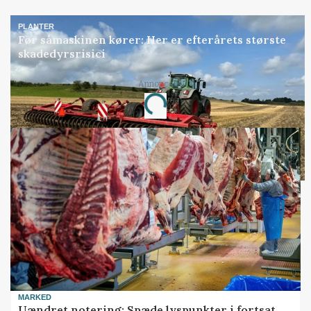
PLANTER
Før såmaskinen kører: Her er efterårets største
skadedyrsrisici
Annonce
Loading...
MARKED
Uændret notering: Spæde lyspunkter i fortsat