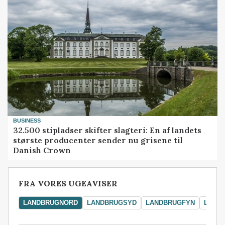
BUSINESS
32.500 stipladser skifter slagteri: En af landets
største producenter sender nu grisene til
Danish Crown
FRA VORES UGEAVISER
LANDBRUGNORD
LANDBRUGSYD
LANDBRUGFYN
LAND