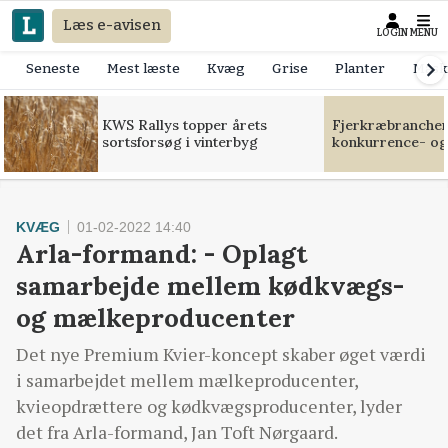
Læs e-avisen
LOGIN
MENU
Seneste
Mest læste
Kvæg
Grise
Planter
Mask
KWS Rallys topper årets
Fjerkræbranchen:
sortsforsøg i vinterbyg
konkurrence- og
KVÆG
01-02-2022 14:40
Arla-formand: - Oplagt
samarbejde mellem kødkvægs-
og mælkeproducenter
Det nye Premium Kvier-koncept skaber øget værdi
i samarbejdet mellem mælkeproducenter,
kvieopdrættere og kødkvægsproducenter, lyder
det fra Arla-formand, Jan Toft Nørgaard.