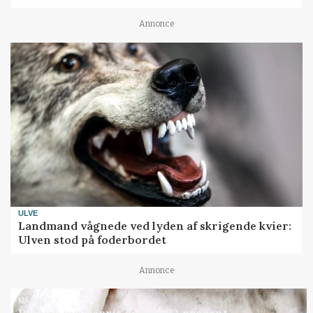
Annonce
ULVE
Landmand vågnede ved lyden af skrigende kvier:
Ulven stod på foderbordet
Annonce
MARKED
Russisk mælkepris dykker 23 procent