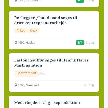
6950, Ringkøbing
06. aug.
NY
Rørlægger / håndmand søges til
dræn/entreprenørarbejde.
Anlæg
Kloak
4690, Haslev
06. aug.
NY
Lastbilchauffør søges til Henrik Haves
Maskinstation
Godstransport
4700, Næstved
03. aug.
Medarbejdere til griseproduktion