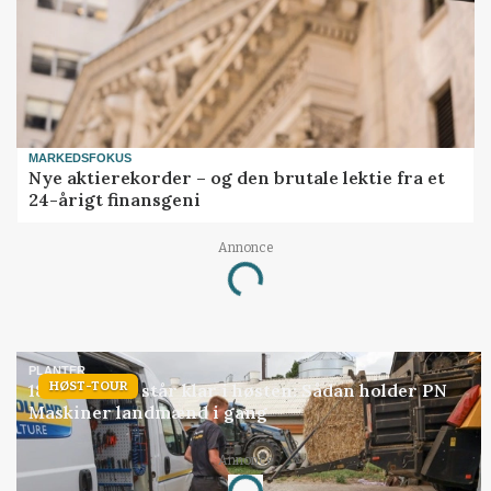
MARKEDSFOKUS
Nye aktierekorder – og den brutale lektie fra et
24-årigt finansgeni
Annonce
Loading...
PLANTER
HØST-TOUR
18 montører står klar i høsten: Sådan holder PN
Maskiner landmænd i gang
Annonce