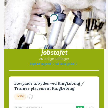
Annonce
Loading...
Jobs
i samarbejde med
76
ledige stillinger
Opret agent
Se alle jobs
Elevplads tilbydes ved Ringkøbing /
Trainee placement Ringkøbing
Grise