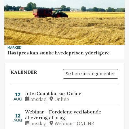
MARKED
Høstpres kan sænke hvedeprisen yderligere
KALENDER
Se flere arrangementer
InterCount kursus Online
12
AUG
onsdag
Online
Webinar – Fordelene ved løbende
12
aflevering af bilag
AUG
onsdag
Webinar - ONLINE