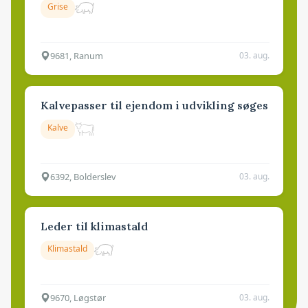
Grise
9681, Ranum
03. aug.
Kalvepasser til ejendom i udvikling søges
Kalve
6392, Bolderslev
03. aug.
Leder til klimastald
Klimastald
9670, Løgstør
03. aug.