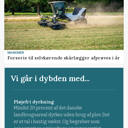
MASKINER
Forserie til selvkørende skårlægger afprøves i år
Vi går i dybden med...
Pløjefri dyrkning
Mindst 20 procent af det danske
landbrugsareal dyrkes uden brug af plov. Det
er et tal i hastig vækst. Og begreber som