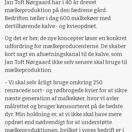
Jan Toft Nørgaard har i 40 år drevet
mælkeproduktion på den fædrene gård.
Bedriften tæller i dag 600 malkekøer med
dertilhørende kalve- og kvieopdræt.
Og det er her, de nye koncepter løser en konkret
udfordring for mælkeproducenterne. De skaber
kort sagt en afsætningskanal til de kalve, som
Jan Toft Nørgaard ikke selv senere skal bruge til
mælkeproduktion.
- Vi skal selv årligt bruge omkring 250
renracede sort- og rødbrogede kvier for at sikre
næste generation af malkekøer, hvor vi avler
målrettet og bruger kønssorteret på de bedste
dyr. Min holdning er, at vi ikke skal have mere
opdræt end nødvendigt for at understøtte
mælkeproduktionen, hvilket i vores bedrift er i