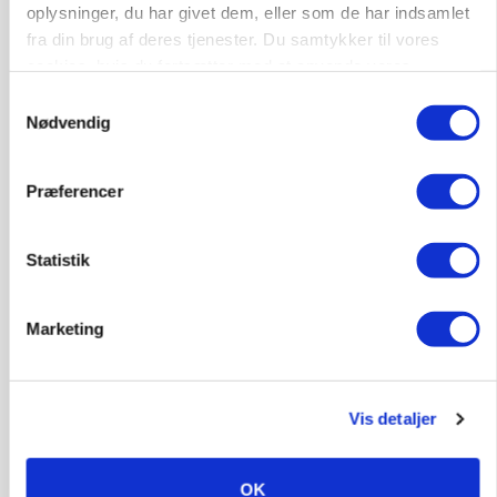
oplysninger, du har givet dem, eller som de har indsamlet
fra din brug af deres tjenester. Du samtykker til vores
GRISE
Rådgiver om DB-Tjek: Små justeringer kan give
cookies, hvis du fortsætter med at anvende vores
store besparelser
hjemmeside.
Samtykkevalg
Nødvendig
Annonce
Loading...
Præferencer
Statistik
Marketing
Vis detaljer
OK