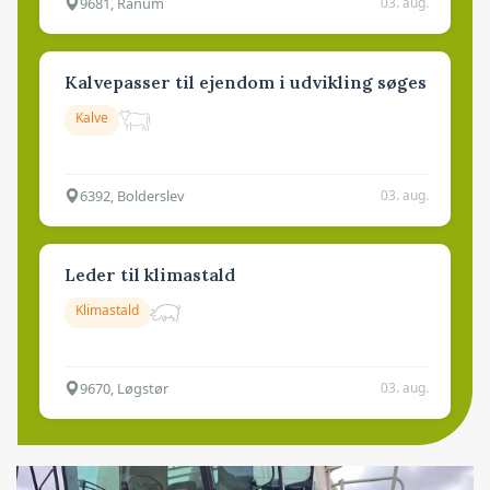
9681, Ranum
03. aug.
Kalvepasser til ejendom i udvikling søges
Kalve
6392, Bolderslev
03. aug.
Leder til klimastald
Klimastald
9670, Løgstør
03. aug.