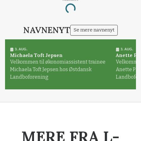
Loading...
NAVNENYT
Se mere navnenyt
3. AUG.
3. AUG.
Michaela Toft Jepsen
Anette Pl
Velkommen til økonomiassistent trainee
Velkommen 
Michaela Toft Jepsen hos Østdansk
Anette Pl
Landboforening
Landbofor
MERE FRA L-