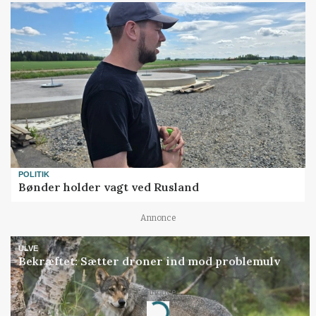
POLITIK
Bønder holder vagt ved Rusland
Annonce
ULVE
Bekræftet: Sætter droner ind mod problemulv
Annonce
Loading...