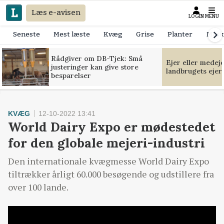
Læs e-avisen
LOGIN
MENU
Seneste
Mest læste
Kvæg
Grise
Planter
Mask
Rådgiver om DB-Tjek: Små
Ejer eller medej
justeringer kan give store
landbrugets ejer
besparelser
KVÆG
12-10-2022 13:41
World Dairy Expo er mødestedet
for den globale mejeri-industri
Den internationale kvægmesse World Dairy Expo
tiltrækker årligt 60.000 besøgende og udstillere fra
over 100 lande.