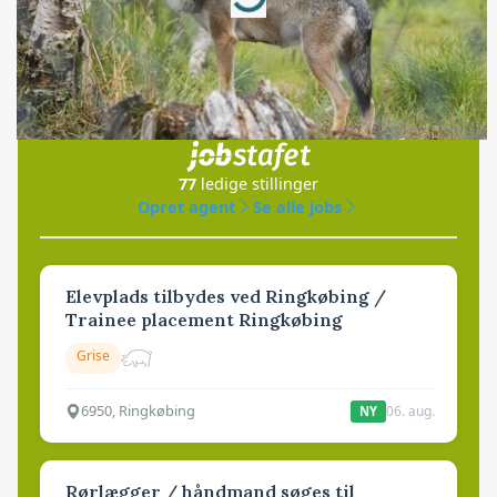
Jobs
i samarbejde med
77
ledige stillinger
Opret agent
Se alle jobs
Elevplads tilbydes ved Ringkøbing /
Trainee placement Ringkøbing
Grise
6950, Ringkøbing
06. aug.
NY
Rørlægger / håndmand søges til