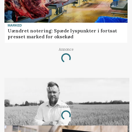
MARKED
Uændret notering: Spæde lyspunkter i fortsat
presset marked for oksekød
Annonce
Loading...
LEDER
Det er en uskik at udlægge et røgslør om
økoproduktion
Annonce
Loading...