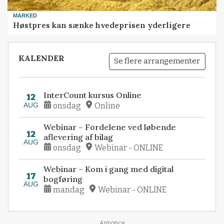
MARKED
Høstpres kan sænke hvedeprisen yderligere
KALENDER
Se flere arrangementer
InterCount kursus Online
12
AUG
onsdag
Online
Webinar – Fordelene ved løbende
12
aflevering af bilag
AUG
onsdag
Webinar - ONLINE
Webinar – Kom i gang med digital
17
bogføring
AUG
mandag
Webinar - ONLINE
Annonce