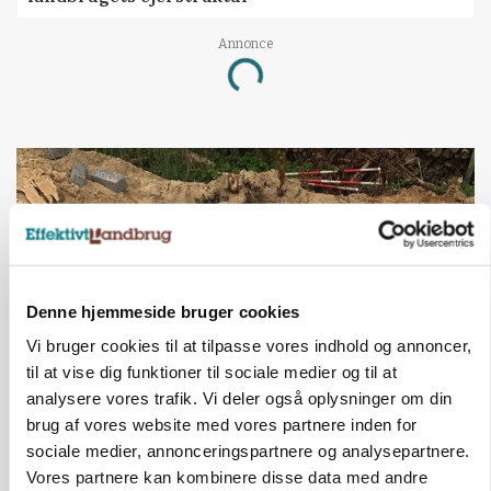
Annonce
Loading...
Denne hjemmeside bruger cookies
Vi bruger cookies til at tilpasse vores indhold og annoncer,
til at vise dig funktioner til sociale medier og til at
analysere vores trafik. Vi deler også oplysninger om din
BUSINESS
brug af vores website med vores partnere inden for
Fra mark til mur: Byggeriet kan åbne nyt
sociale medier, annonceringspartnere og analysepartnere.
marked for biokul
Vores partnere kan kombinere disse data med andre