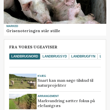
MARKED
Grisenoteringen står stille
FRA VORES UGEAVISER
LANDBRUGNORD
LANDBRUGSYD
LANDBRUGFYN
LAND
KVÆG
Snart kan man søge tilskud til
naturprojekter
ARRANGEMENT
Markvandring sætter fokus på
elefantgræs