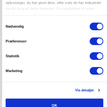
oplysninger, du har givet dem, eller som de har indsamlet
Annonce
fra din brug af deres tjenester. Du samtykker til vores
cookies, hvis du fortsætter med at anvende vores
hjemmeside.
Samtykkevalg
Nødvendig
Præferencer
Statistik
POLITIK
Marketing
»Nu stopper I«: Landbrugsdebattør og
protestgruppe vil demonstrere mod ny
gødskningslov
Vis detaljer
Annonce
POLITIK
OK
Folketinget behandler ny gødskningslov: Sådan