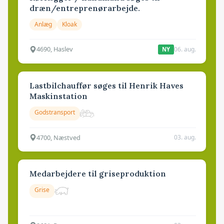
dræn/entreprenørarbejde.
Anlæg
Kloak
4690, Haslev
06. aug.
NY
Lastbilchauffør søges til Henrik Haves
Maskinstation
Godstransport
4700, Næstved
03. aug.
Medarbejdere til griseproduktion
Grise