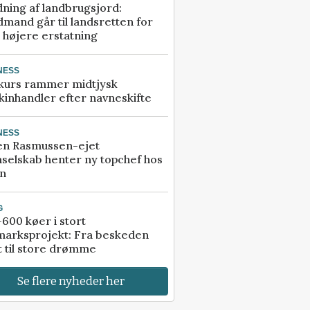
ning af landbrugsjord:
mand går til landsretten for
å højere erstatning
NESS
kurs rammer midtjysk
inhandler efter navneskifte
NESS
en Rasmussen-ejet
selskab henter ny topchef hos
an
G
600 køer i stort
marksprojekt: Fra beskeden
t til store drømme
Se flere nyheder her