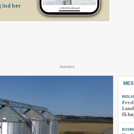
 ind her
Annonce
MES
INDLA
Fred
Landm
få hø
BUSIN