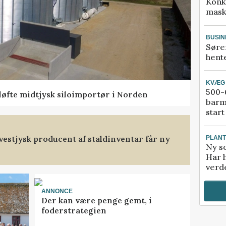
Konk
mask
BUSIN
Søre
hente
KVÆG
500-6
 løfte midtjysk siloimportør i Norden
barm
start
t vestjysk producent af staldinventar får ny
PLAN
Ny so
Har 
verde
ANNONCE
Der kan være penge gemt, i
foderstrategien