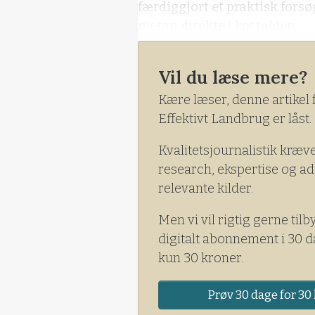
færdiggjort et praktisk fors
metan direkte i kostalden.
Vil du læse mere?
Kære læser, denne artikel 
Effektivt Landbrug er låst.
Kvalitetsjournalistik kræv
research, ekspertise og ad
relevante kilder.
Men vi vil rigtig gerne tilb
digitalt abonnement i 30 d
kun 30 kroner.
Prøv 30 dage for 30 