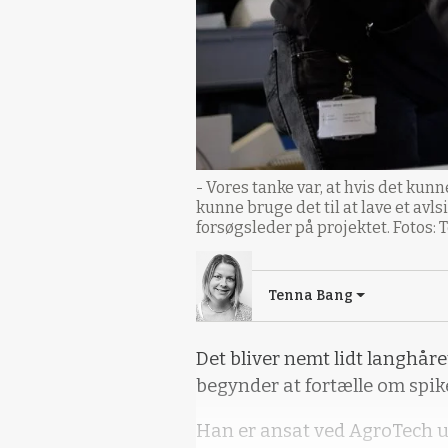
- Vores tanke var, at hvis det kun
kunne bruge det til at lave et avl
forsøgsleder på projektet. Fotos: 
Tenna Bang
Det bliver nemt lidt langhår
begynder at fortælle om spi
Han er ansat ved AgroTech u