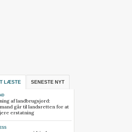
T LÆSTE
SENESTE NYT
ND
ning af landbrugsjord:
and går til landsretten for at
jere erstatning
ESS