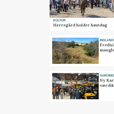
KULTUR
Herregård holder høstdag
INDLAND
Fredni
mangle
AGROME
Ny Kar
værdik