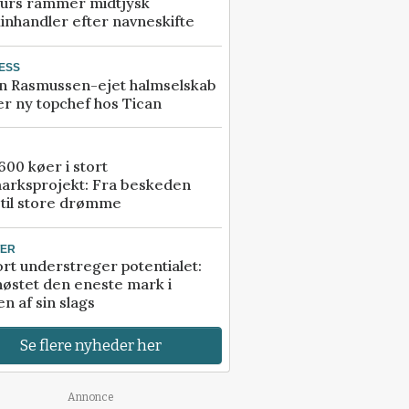
urs rammer midtjysk
inhandler efter navneskifte
ESS
n Rasmussen-ejet halmselskab
r ny topchef hos Tican
00 køer i stort
arksprojekt: Fra beskeden
 til store drømme
TER
rt understreger potentialet:
høstet den eneste mark i
n af sin slags
Se flere nyheder her
Annonce