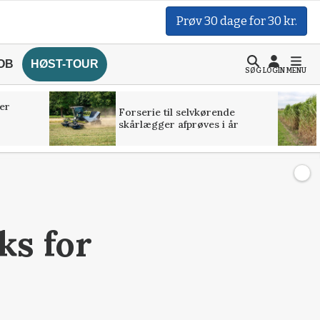
Prøv 30 dage for 30 kr.
OB
HØST-TOUR
SØG
LOGIN
MENU
er
Forserie til selvkørende
skårlægger afprøves i år
ks for