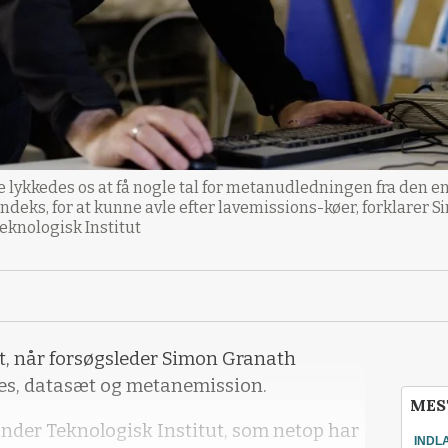
ne lykkedes os at få nogle tal for metanudledningen fra den e
sindeks, for at kunne avle efter lavemissions-køer, forklarer
Teknologisk Institut
et, når forsøgsleder Simon Granath
kes, datasæt og metanemission.
MES
nder Teknologisk Institut, som netop har
INDL