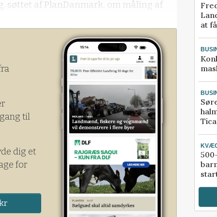
øg, søttet af PlanDanmark, om måling af
Fred
Land
at f
BUSI
Kon
mask
fra
BUSI
Sør
er
halm
gang til
Tic
KVÆ
yde dig et
500-
age for
bar
star
kr