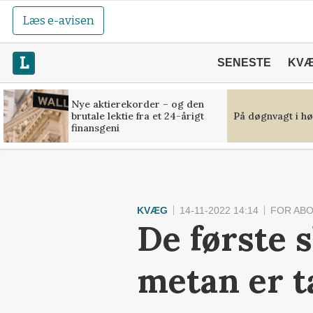
Læs e-avisen
SENESTE
KV
Nye aktierekorder – og den
brutale lektie fra et 24-årigt
På døgnvagt i hø
finansgeni
KVÆG
14-11-2022 14:14
FOR AB
De første s
metan er t