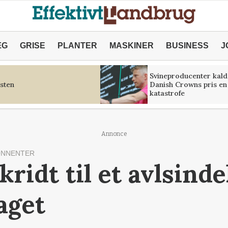
ÆG
GRISE
PLANTER
MASKINER
BUSINESS
J
Svineproducenter kald
sten
Danish Crowns pris en
katastrofe
Annonce
ONNENTER
kridt til et avlsinde
aget