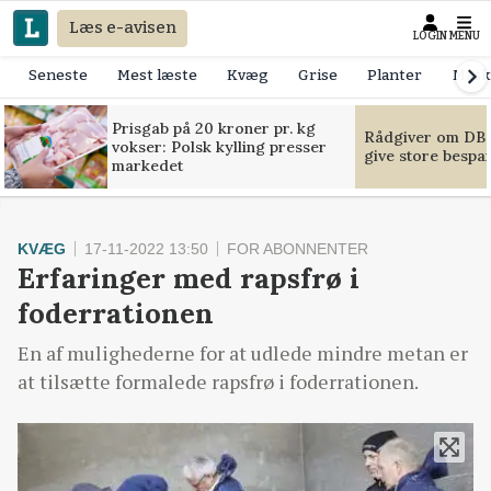
Læs e-avisen
LOGIN
MENU
Seneste
Mest læste
Kvæg
Grise
Planter
Mask
Prisgab på 20 kroner pr. kg
Rådgiver om DB-
vokser: Polsk kylling presser
give store bespa
markedet
KVÆG
17-11-2022 13:50
FOR ABONNENTER
Erfaringer med rapsfrø i
foderrationen
En af mulighederne for at udlede mindre metan er
at tilsætte formalede rapsfrø i foderrationen.