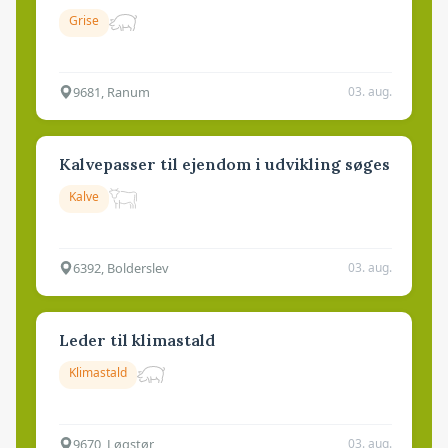
Grise
9681, Ranum
03. aug.
Kalvepasser til ejendom i udvikling søges
Kalve
6392, Bolderslev
03. aug.
Leder til klimastald
Klimastald
9670, Løgstør
03. aug.