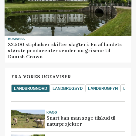
BUSINESS
32.500 stipladser skifter slagteri: En af landets
største producenter sender nu grisene til
Danish Crown
FRA VORES UGEAVISER
LANDBRUGNORD
LANDBRUGSYD
LANDBRUGFYN
LAND
KVÆG
Snart kan man søge tilskud til
naturprojekter