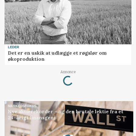
LEDER
Det er en uskik at udlægge et røgslør om
økoproduktion
Loading...
Annonce
MARKEDSFOKUS
Nye aktierekorder – og den brutale lektie fra et
24-årigt finansgeni
Loading...
Annonce