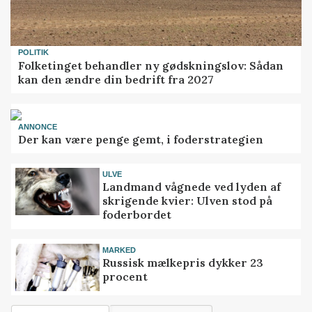
POLITIK
Folketinget behandler ny gødskningslov: Sådan
kan den ændre din bedrift fra 2027
ANNONCE
Der kan være penge gemt, i foderstrategien
ULVE
Landmand vågnede ved lyden af
skrigende kvier: Ulven stod på
foderbordet
MARKED
Russisk mælkepris dykker 23
procent