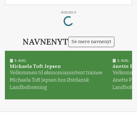
Loading...
Annonce
NAVNENYT
Se mere navnenyt
3. AUG.
3. AUG.
Michaela Toft Jepsen
Anette Pl
Velkommen til økonomiassistent trainee
Velkommen 
Michaela Toft Jepsen hos Østdansk
Anette Pl
Landboforening
Landbofor