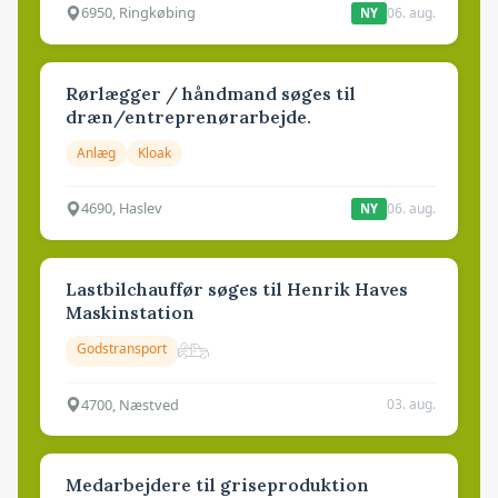
6950, Ringkøbing
06. aug.
NY
Rørlægger / håndmand søges til
dræn/entreprenørarbejde.
Anlæg
Kloak
4690, Haslev
06. aug.
NY
Lastbilchauffør søges til Henrik Haves
Maskinstation
Godstransport
4700, Næstved
03. aug.
Medarbejdere til griseproduktion