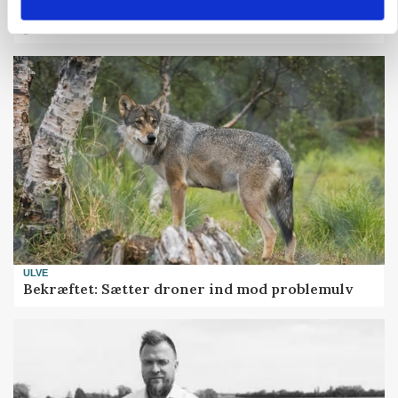
Uændret notering: Spæde lyspunkter i fortsat
presset marked for oksekød
ULVE
Bekræftet: Sætter droner ind mod problemulv