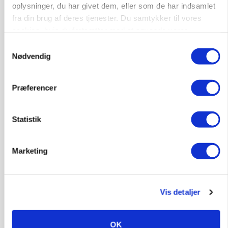
Annonce
oplysninger, du har givet dem, eller som de har indsamlet
fra din brug af deres tjenester. Du samtykker til vores
PLANTER
cookies, hvis du fortsætter med at anvende vores
Før såmaskinen kører: Her er efterårets største
hjemmeside.
skadedyrsrisici
Samtykkevalg
Nødvendig
Loading...
Annonce
Præferencer
Statistik
Marketing
Vis detaljer
OK
MARKED