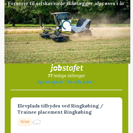
Forserie til selvkørende skårlægger afprøves i år
Annonce
Loading...
Jobs
i samarbejde med
77
ledige stillinger
Opret agent
Se alle jobs
Elevplads tilbydes ved Ringkøbing /
Trainee placement Ringkøbing
Grise