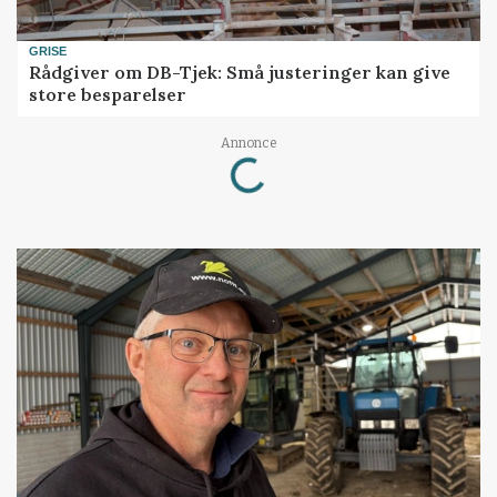
GRISE
Rådgiver om DB-Tjek: Små justeringer kan give
store besparelser
Loading...
Annonce