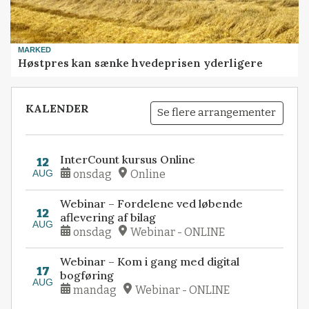
MARKED
Høstpres kan sænke hvedeprisen yderligere
KALENDER
Se flere arrangementer
InterCount kursus Online
12
AUG
onsdag
Online
Webinar – Fordelene ved løbende
12
aflevering af bilag
AUG
onsdag
Webinar - ONLINE
Webinar – Kom i gang med digital
17
bogføring
AUG
mandag
Webinar - ONLINE