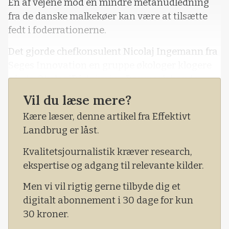
En af vejene mod en mindre metanudledning
fra de danske malkekøer kan være at tilsætte
fedt i foderrationerne.
Det gjorde chefkonsulent Nicolaj Ingemann fra
Seges Innovation en gruppe økologer klogere
på, da ØkologiRådgivning Danmark havde
inviteret til afslutning på eliteafgræsning 2022.
Vil du læse mere?
Han præsenterede blandt andet flere forsøg,
Kære læser, denne artikel fra Effektivt
som har vist, at formalede rapsfrø sænker
Landbrug er låst.
udledningen af metan, både ved god
græskvalitet med høj fordøjelighed, græs med
Kvalitetsjournalistik kræver research,
lav fordøjelighed og majsensilage.
ekspertise og adgang til relevante kilder.
Men vi vil rigtig gerne tilbyde dig et
digitalt abonnement i 30 dage for kun
30 kroner.