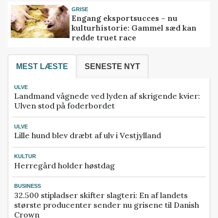
GRISE
Engang eksportsucces – nu
kulturhistorie: Gammel sæd kan
redde truet race
MEST LÆSTE
SENESTE NYT
ULVE
Landmand vågnede ved lyden af skrigende kvier:
Ulven stod på foderbordet
ULVE
Lille hund blev dræbt af ulv i Vestjylland
KULTUR
Herregård holder høstdag
BUSINESS
32.500 stipladser skifter slagteri: En af landets
største producenter sender nu grisene til Danish
Crown