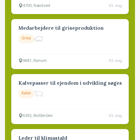
4700, Næstved
03. aug.
Medarbejdere til griseproduktion
Grise
9681, Ranum
03. aug.
Kalvepasser til ejendom i udvikling søges
Kalve
6392, Bolderslev
03. aug.
Leder til klimastald