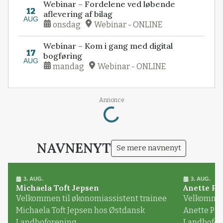
Webinar – Fordelene ved løbende
12
aflevering af bilag
AUG
onsdag
Webinar - ONLINE
Webinar – Kom i gang med digital
17
bogføring
AUG
mandag
Webinar - ONLINE
Loading...
Annonce
NAVNENYT
Se mere navnenyt
3. AUG.
3. AUG.
Michaela Toft Jepsen
Anette Pl
Velkommen til økonomiassistent trainee
Velkommen 
Michaela Toft Jepsen hos Østdansk
Anette Pl
Landboforening
Landbofor