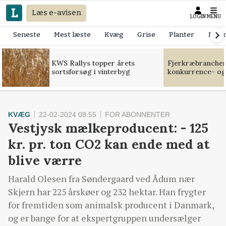
Læs e-avisen
LOGIN
MENU
Seneste
Mest læste
Kvæg
Grise
Planter
Mask
KWS Rallys topper årets
Fjerkræbranchen:
sortsforsøg i vinterbyg
konkurrence- og
KVÆG
22-02-2024 08:55
FOR ABONNENTER
Vestjysk mælkeproducent: - 125
kr. pr. ton CO2 kan ende med at
blive værre
Harald Olesen fra Søndergaard ved Ådum nær
Skjern har 225 årskøer og 232 hektar. Han frygter
for fremtiden som animalsk producent i Danmark,
og er bange for at ekspertgruppen undersælger