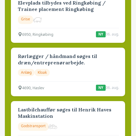
Elevplads tilbydes ved Ringkøbing /
Trainee placement Ringkøbing
Grise
6950, Ringkøbing
06. aug.
NY
Rørlægger / håndmand søges til
dræn/entreprenørarbejde.
Anlæg
Kloak
4690, Haslev
06. aug.
NY
Lastbilchauffør søges til Henrik Haves
Maskinstation
Godstransport