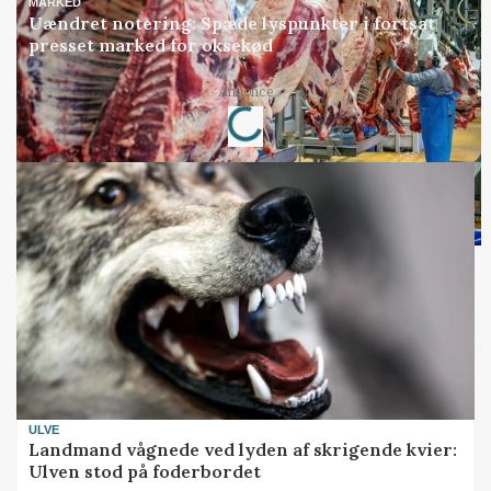
MARKED
Uændret notering: Spæde lyspunkter i fortsat
presset marked for oksekød
Loading...
Annonce
ULVE
Landmand vågnede ved lyden af skrigende kvier:
Ulven stod på foderbordet