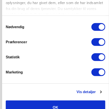
POLITIK
oplysninger, du har givet dem, eller som de har indsamlet
»Nu stopper I«: Landbrugsdebattør og
fra din brug af deres tjenester. Du samtykker til vores
protestgruppe vil demonstrere mod ny
cookies, hvis du fortsætter med at anvende vores
gødskningslov
hjemmeside.
Samtykkevalg
Annonce
Nødvendig
POLITIK
Folketinget behandler ny gødskningslov: Sådan
Præferencer
kan den ændre din bedrift fra 2027
Loading...
Statistik
Annonce
Marketing
Vis detaljer
OK