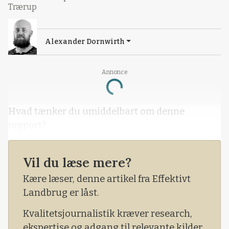
Trærup
Alexander Dornwirth
Annonce
Loading...
Hvad tænker du umiddelbart om denne
rapport?
Vil du læse mere?
Kære læser, denne artikel fra Effektivt
Landbrug er låst.
Kvalitetsjournalistik kræver research,
ekspertise og adgang til relevante kilder.