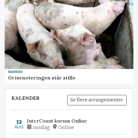
MARKED
Grisenoteringen står stille
KALENDER
Se flere arrangementer
InterCount kursus Online
12
AUG
onsdag
Online