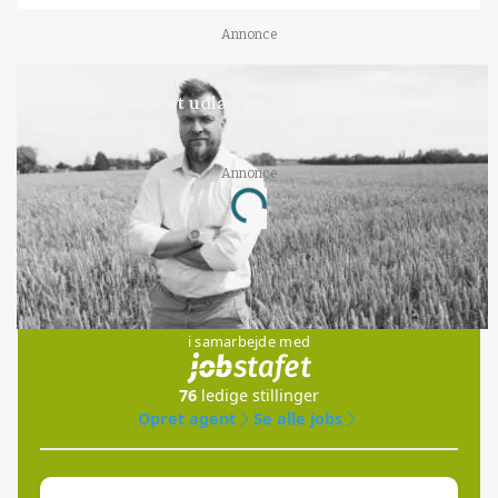
Annonce
LEDER
Det er en uskik at udlægge et røgslør om
økoproduktion
Annonce
Loading...
Jobs
i samarbejde med
76
ledige stillinger
Opret agent
Se alle jobs