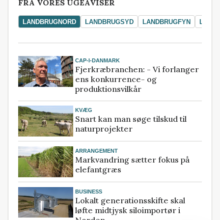
FRA VORES UGEAVISER
LANDBRUGNORD
LANDBRUGSYD
LANDBRUGFYN
LAND
CAP-I-DANMARK
Fjerkræbranchen: - Vi forlanger
ens konkurrence- og
produktionsvilkår
KVÆG
Snart kan man søge tilskud til
naturprojekter
ARRANGEMENT
Markvandring sætter fokus på
elefantgræs
BUSINESS
Lokalt generationsskifte skal
løfte midtjysk siloimportør i
Norden