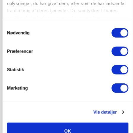
oplysninger, du har givet dem, eller som de har indsamlet
fra din brug af deres tjenester. Du samtykker til vores
cookies, hvis du fortsætter med at anvende vores
hjemmeside.
Samtykkevalg
Nødvendig
BUSINESS
Fra mark til mur: Byggeriet kan åbne nyt
marked for biokul
Præferencer
Statistik
Marketing
Vis detaljer
MARKEDSFOKUS
OK