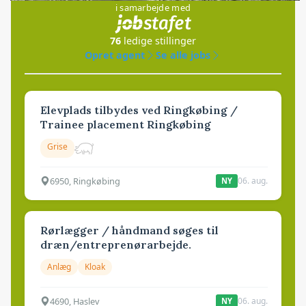
i samarbejde med
76
ledige stillinger
Opret agent
Se alle jobs
Elevplads tilbydes ved Ringkøbing /
Trainee placement Ringkøbing
Grise
6950, Ringkøbing
06. aug.
NY
Rørlægger / håndmand søges til
dræn/entreprenørarbejde.
Anlæg
Kloak
4690, Haslev
06. aug.
NY