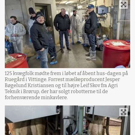
125 kvægfolk mødte frem i løbet af åbent hus-dagen på
Ruegård i Vittinge. Forrest mælkeproducent Jesper
Bøgelund Kristiansen og til højre Leif Skov fra Agri
Teknik i Brørup, der har solgt robotterne til de
forhenværende minkavlere.