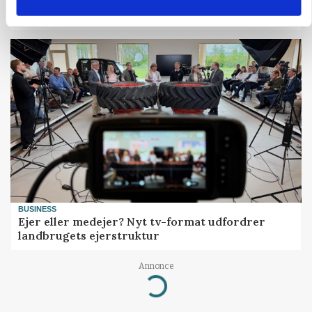
Prisgab på 20 kroner pr. kg vokser: Polsk kylling
presser markedet
BUSINESS
Ejer eller medejer? Nyt tv-format udfordrer
landbrugets ejerstruktur
Loading...
Annonce