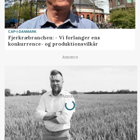
CAP-I-DANMARK
Fjerkræbranchen: - Vi forlanger ens
konkurrence- og produktionsvilkår
Annonce
LEDER
Det er en uskik at udlægge et røgslør om
økoproduktion
Annonce
Loading...
Jobs