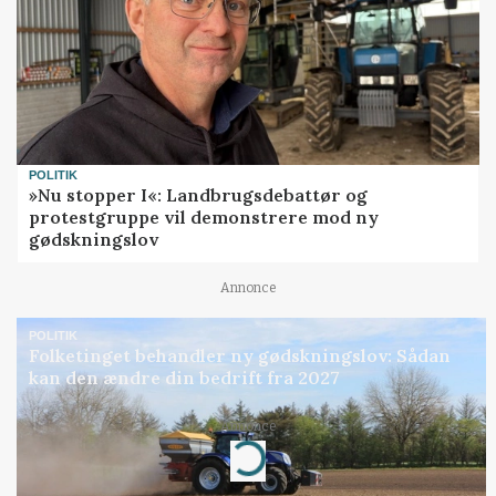
POLITIK
»Nu stopper I«: Landbrugsdebattør og
protestgruppe vil demonstrere mod ny
gødskningslov
Annonce
POLITIK
Folketinget behandler ny gødskningslov: Sådan
kan den ændre din bedrift fra 2027
Loading...
Annonce