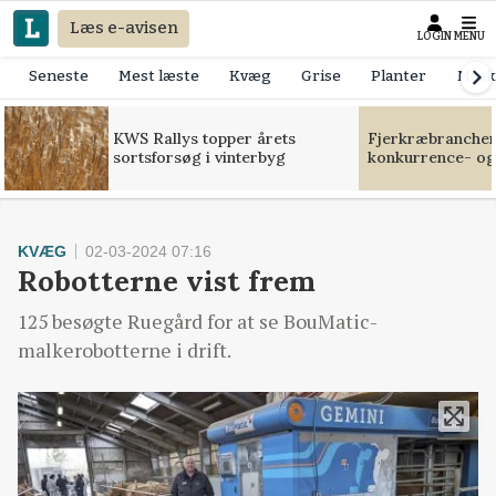
Læs e-avisen
LOGIN
MENU
Seneste
Mest læste
Kvæg
Grise
Planter
Mask
KWS Rallys topper årets
Fjerkræbranchen:
sortsforsøg i vinterbyg
konkurrence- og
KVÆG
02-03-2024 07:16
Robotterne vist frem
125 besøgte Ruegård for at se BouMatic-
malkerobotterne i drift.