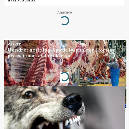
Loading...
Annonce
MARKED
Uændret notering: Spæde lyspunkter i fortsat
presset marked for oksekød
Loading...
Annonce