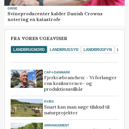
GRISE
Svineproducenter kalder Danish Crowns
notering en katastrofe
FRA VORES UGEAVISER
LANDBRUGNORD
LANDBRUGSYD
LANDBRUGFYN
LAND
CAP-I-DANMARK
Fjerkræbranchen: - Vi forlanger
ens konkurrence- og
produktionsvilkår
KVÆG
Snart kan man søge tilskud til
naturprojekter
ARRANGEMENT