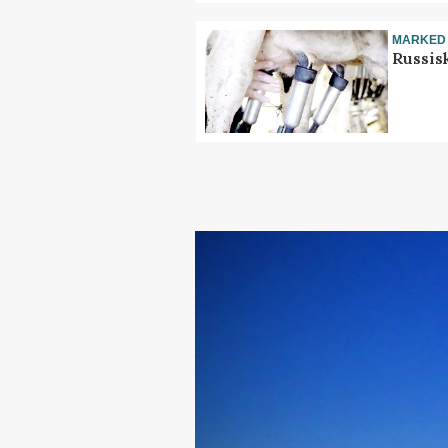
MARKED
Russis