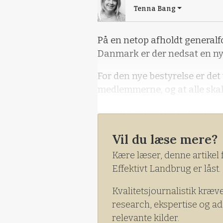
Tenna Bang
På en netop afholdt general
Danmark er der nedsat en ny 
For den nye bestyrelse er det v
medlemmerne, og at alle skal
- Vi vil være en forening for
uanset hvorfor de er medlem
Vil du læse mere?
Mathiassen fra Djursland.
Kære læser, denne artikel 
Effektivt Landbrug er låst.
Kvalitetsjournalistik kræv
research, ekspertise og ad
relevante kilder.