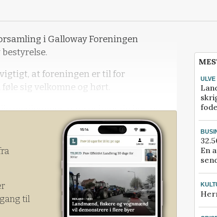
forsamling i Galloway Foreningen
bestyrelse.
MES
igtigt, at foreningen er til for
ULVE
 føle sig velkomne og hørt.
Lan
skri
fod
 alle medlemmer, uanset hvor de bor, og
mer, siger den nye formand Claus
BUSI
32.5
En a
fra
send
er
KULT
Her
gang til