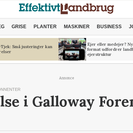
ÆG
GRISE
PLANTER
MASKINER
BUSINESS
J
Ejer eller medejer? Ny
Tjek: Små justeringer kan
format udfordrer land
relser
ejerstruktur
Annonce
ONNENTER
lse i Galloway For