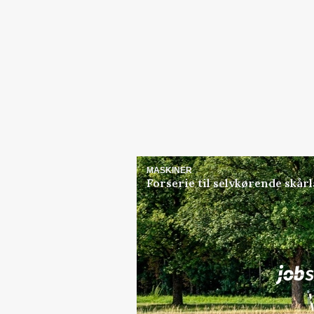
MASKINER
Forserie til selvkørende skår
Jobs
i samarbejde med