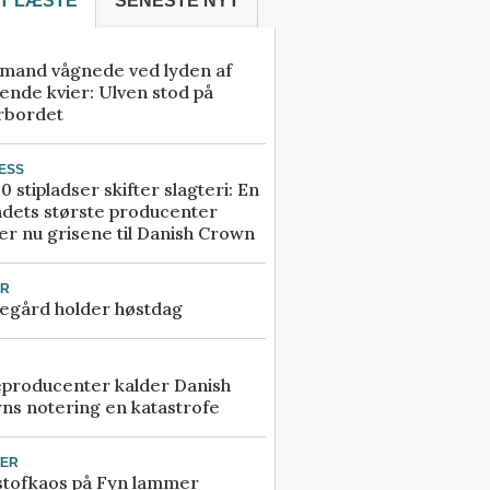
T LÆSTE
SENESTE NYT
mand vågnede ved lyden af
ende kvier: Ulven stod på
rbordet
ESS
0 stipladser skifter slagteri: En
ndets største producenter
r nu grisene til Danish Crown
UR
egård holder høstdag
eproducenter kalder Danish
ns notering en katastrofe
TER
stofkaos på Fyn lammer