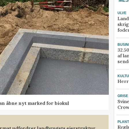
MES
ULVE
Land
skrig
fode
BUSIN
32.50
af la
sende
KULT
Herr
GRISE
Svin
kan åbne nyt marked for biokul
Crow
PLAN
Kvæl
format udfordrer landbrugets ejerstruktur