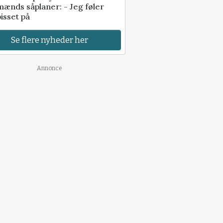
ænds såplaner: - Jeg føler
isset på
Se flere nyheder her
Annonce