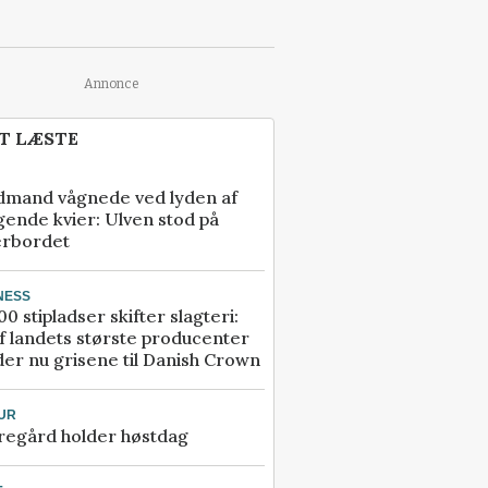
Annonce
T LÆSTE
dmand vågnede ved lyden af
gende kvier: Ulven stod på
erbordet
NESS
00 stipladser skifter slagteri:
f landets største producenter
er nu grisene til Danish Crown
UR
regård holder høstdag