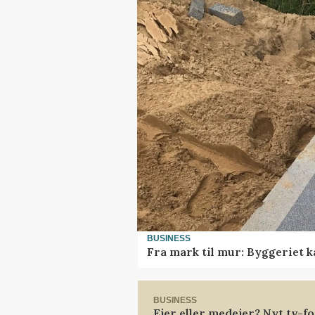
BUSINESS
Fra mark til mur: Byggeriet 
BUSINESS
Ejer eller medejer? Nyt tv-