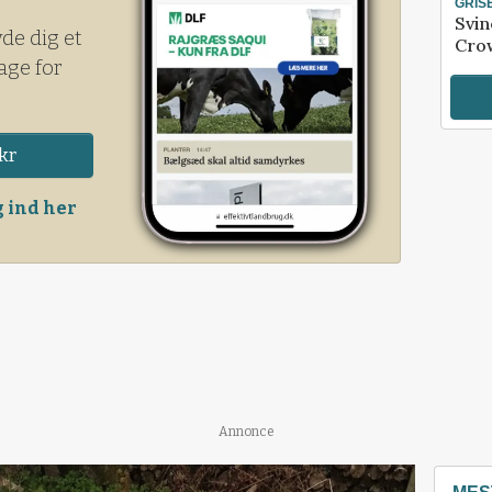
GRIS
Svin
yde dig et
Crow
age for
kr
 ind her
Annonce