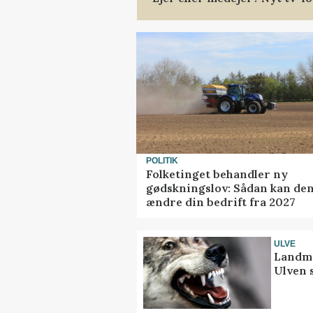
POLITIK
Folketinget behandler ny
gødskningslov: Sådan kan de
ændre din bedrift fra 2027
ULVE
Landma
Ulven 