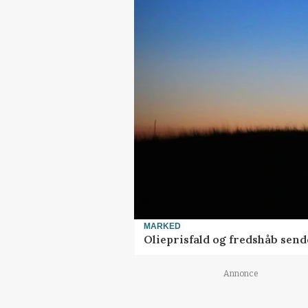
MARKED
Olieprisfald og fredshåb sen
Annonce