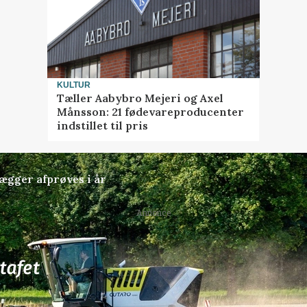
KULTUR
Tæller Aabybro Mejeri og Axel
Månsson: 21 fødevareproducenter
indstillet til pris
lægger afprøves i år
Annonce
77
ledige stillinger