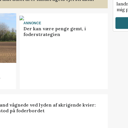
landm
mig p
ANNONCE
Der kan være penge gemt, i
foderstrategien
n
nd vågnede ved lyden af skrigende kvier:
stod på foderbordet