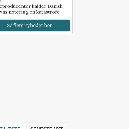
E
eproducenter kalder Danish
ns notering en katastrofe
Se flere nyheder her