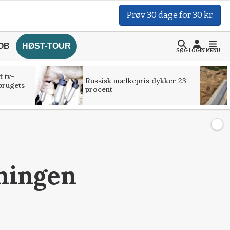
Prøv 30 dage for 30 kr.
OB
HØST-TOUR
SØG
LOGIN
MENU
t tv-
Russisk mælkepris dykker 23
brugets
procent
eningen