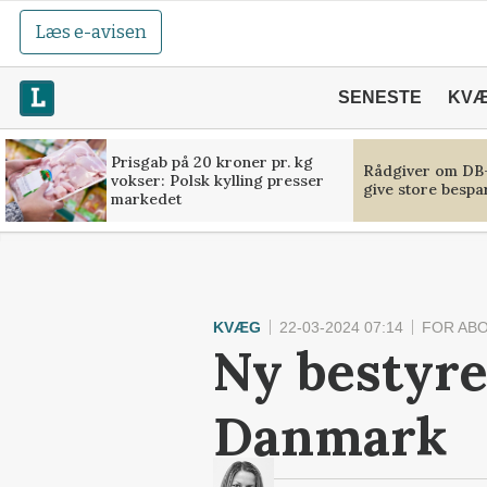
Læs e-avisen
SENESTE
KV
Prisgab på 20 kroner pr. kg
Rådgiver om DB-
vokser: Polsk kylling presser
give store bespa
markedet
KVÆG
22-03-2024 07:14
FOR AB
Ny bestyre
Danmark