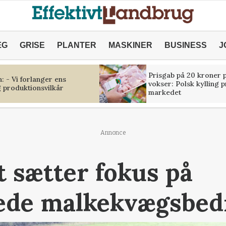
ÆG
GRISE
PLANTER
MASKINER
BUSINESS
J
Prisgab på 20 kroner p
 - Vi forlanger ens
vokser: Polsk kylling 
 produktionsvilkår
markedet
Annonce
t sætter fokus på
ede malkekvægsbedr