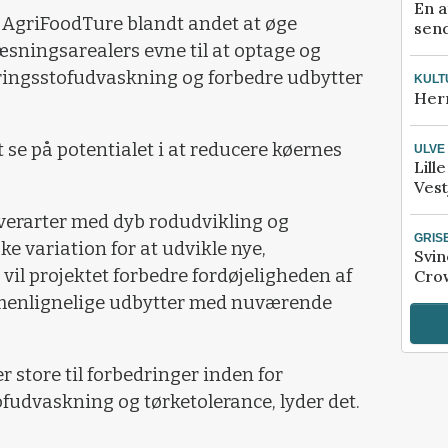
En a
e AgriFoodTure blandt andet at øge
send
sningsarealers evne til at optage og
ringsstofudvaskning og forbedre udbytter
KULT
Her
 se på potentialet i at reducere køernes
ULVE
Lill
Vest
øverarter med dyb rodudvikling og
GRIS
e variation for at udvikle nye,
Svin
 vil projektet forbedre fordøjeligheden af
Crow
ammenlignelige udbytter med nuværende
r store til forbedringer inden for
fudvaskning og tørketolerance, lyder det.