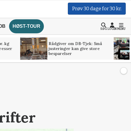
Prøv 30 dage for 30 kr.
OB
HØST-TOUR
SØG
LOGIN
MENU
r. kg
Rådgiver om DB-Tjek: Små
presser
justeringer kan give store
besparelser
ifter