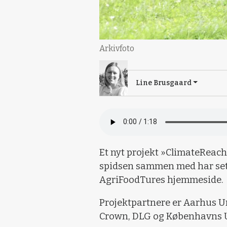
Arkivfoto
Line Brusgaard
Et nyt projekt »ClimateReac
spidsen sammen med har set 
AgriFoodTures hjemmeside.
Projektpartnere er Aarhus Un
Crown, DLG og Københavns U