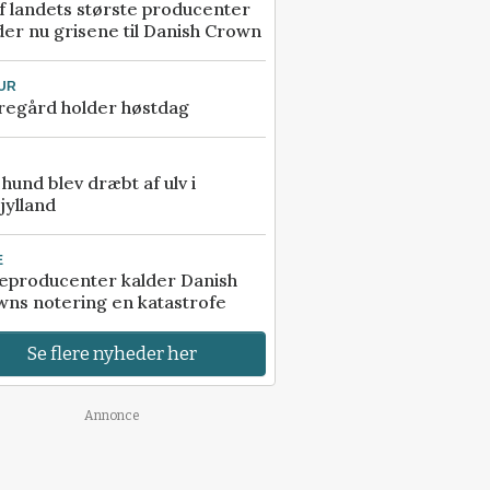
f landets største producenter
er nu grisene til Danish Crown
UR
regård holder høstdag
e hund blev dræbt af ulv i
jylland
E
eproducenter kalder Danish
ns notering en katastrofe
Se flere nyheder her
Annonce