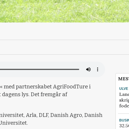
MES
h« med partnerskabet AgriFoodTure i
ULVE
Lan
dagens lys. Det fremgår af
skri
fod
iversitet, Arla, DLF, Danish Agro, Danish
BUSI
niversitet.
32.5