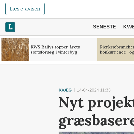
Læs e-avisen
SENESTE
KV
KWS Rallys topper årets
Fjerkræbranchen:
sortsforsøg i vinterbyg
konkurrence- og
KVÆG
14-04-2024 11:33
Nyt projek
græsbaser