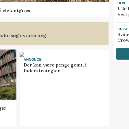
ULVE
Lille
å elefantgræs
Vestj
GRISE
Svin
tsforsøg i vinterbyg
Crow
ANNONCE
Der kan være penge gemt, i
foderstrategien
ger