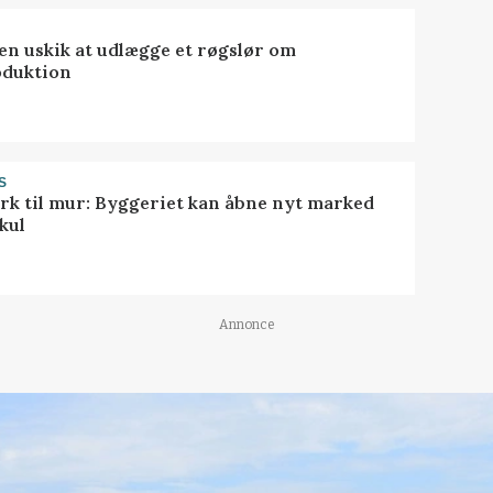
 en uskik at udlægge et røgslør om
oduktion
S
rk til mur: Byggeriet kan åbne nyt marked
kul
Annonce