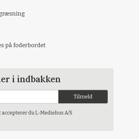
afgræsning
æs på foderbordet
der i indbakken
Tilmeld
t accepterer du L-Mediehus A/S