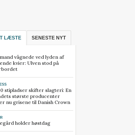
T LÆSTE
SENESTE NYT
mand vågnede ved lyden af
ende kvier: Ulven stod på
rbordet
ESS
0 stipladser skifter slagteri: En
ndets største producenter
r nu grisene til Danish Crown
UR
egård holder høstdag