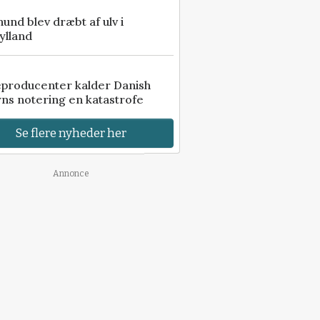
 hund blev dræbt af ulv i
ylland
eproducenter kalder Danish
ns notering en katastrofe
Se flere nyheder her
Annonce