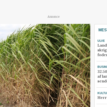
Annonce
MES
ULVE
Land
skrig
fode
BUSIN
32.50
af la
sende
KULT
Herr