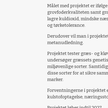
Målet med projektet er ifølg
grovfoderkvaliteten samt græ
lagre kuldioxid, mindske næ
og tørketolerance.
Derudover vil man i projektet
metanudledning.
Projektet tester græs- og kl
undersøger græssets genetisk
miljøvenlige sorter. Samtidig
disse sorter for at sikre s
marker.
Forventningerne i projektet e
kulstofoptagelse, næringssto
Projektet løber indtil 2027.