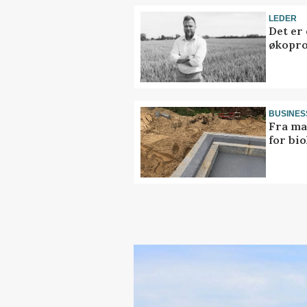
LEDER
Det er
økopr
BUSINES
Fra ma
for bio