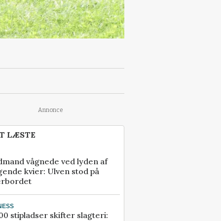
Annonce
T LÆSTE
dmand vågnede ved lyden af
gende kvier: Ulven stod på
erbordet
NESS
00 stipladser skifter slagteri: