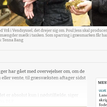
d Vrå i Vendsyssel, det drejer sig om. Poul Jess skal producer
re mængder mælk i tanken. Som sparring i græsmarken får ha
s: Tenna Bang
 uger har gået med overvejelser om, om de
eller vente, til græsvæksten aftager sidst
MES
ULVE
et er absolut kun i nødstilfælde, siger
Lan
skri
ra DLF.
fod