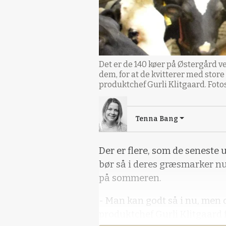
Det er de 140 køer på Østergård ve
dem, for at de kvitterer med sto
produktchef Gurli Klitgaard. Foto
Tenna Bang
Der er flere, som de seneste
bør så i deres græsmarker nu 
på sommeren.
- Man kan godt så i nu, men d
produktchef Gurli Klitgaard f