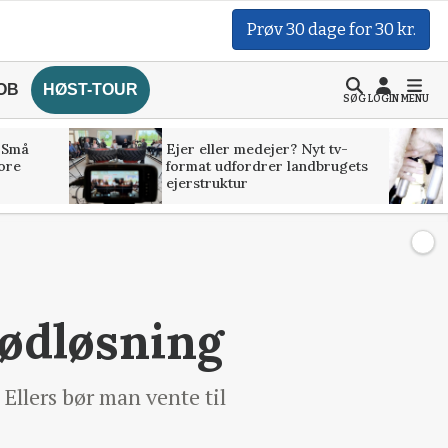
Prøv 30 dage for 30 kr.
OB
HØST-TOUR
SØG
LOGIN
MENU
 Små
Ejer eller medejer? Nyt tv-
tore
format udfordrer landbrugets
ejerstruktur
nødløsning
Ellers bør man vente til