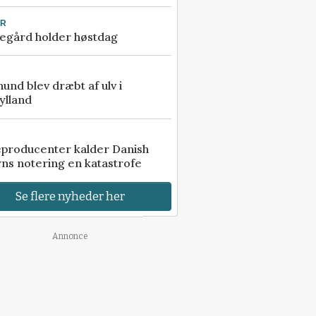
UR
egård holder høstdag
 hund blev dræbt af ulv i
ylland
eproducenter kalder Danish
ns notering en katastrofe
Se flere nyheder her
Annonce