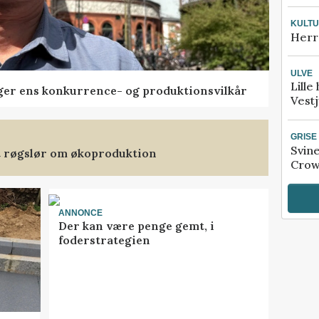
KULT
Herr
ULVE
Lille
ger ens konkurrence- og produktionsvilkår
Vestj
GRISE
Svin
et røgslør om økoproduktion
Crow
ANNONCE
Der kan være penge gemt, i
foderstrategien