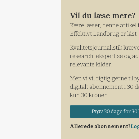
Hun mener, at det på nuværen
Vil du læse mere?
at begynde at så i, ellers bør
Kære læser, denne artikel 
- Dem der sår i
Effektivt Landbrug er låst.
Kvalitetsjournalistik kræv
research, ekspertise og ad
relevante kilder.
Men vi vil rigtig gerne tilb
digitalt abonnement i 30 d
kun 30 kroner.
Prøv 30 dage for 30 
Allerede abonnement?
Log