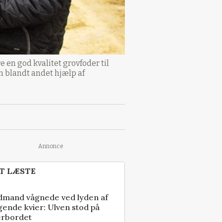
e en god kvalitet grovfoder til
n blandt andet hjælp af
Annonce
T LÆSTE
dmand vågnede ved lyden af
gende kvier: Ulven stod på
erbordet