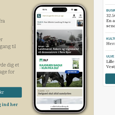
de tidspunkt skal se rigtig skidt ud, for
BUSI
 man vente.
32.5
En a
fra
send
er
KULT
Her
gang til
ULVE
Lill
yde dig et
Vest
age for
kr
 ind her