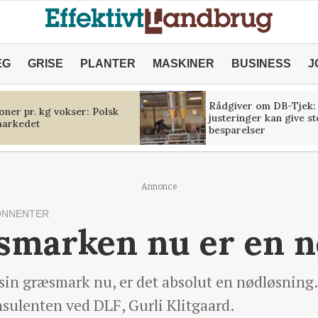
ÆG
GRISE
PLANTER
MASKINER
BUSINESS
J
Rådgiver om DB-Tjek:
oner pr. kg vokser: Polsk
justeringer kan give s
markedet
besparelser
Annonce
ONNENTER
æsmarken nu er en 
 sin græsmark nu, er det absolut en nødløsning. 
ulenten ved DLF, Gurli Klitgaard.