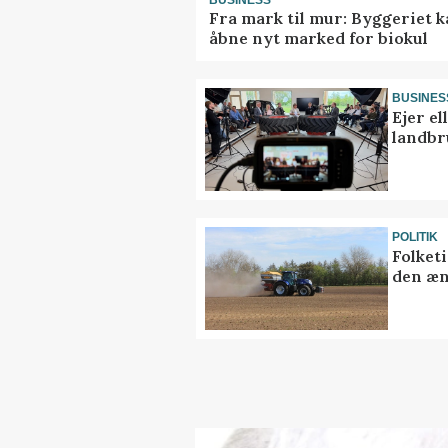
Fra mark til mur: Byggeriet 
åbne nyt marked for biokul
BUSINES
Ejer e
landbr
POLITIK
Folket
den æn