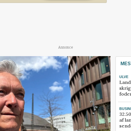
Annonce
MES
ULVE
Land
skrig
fode
BUSIN
32.50
af la
sende