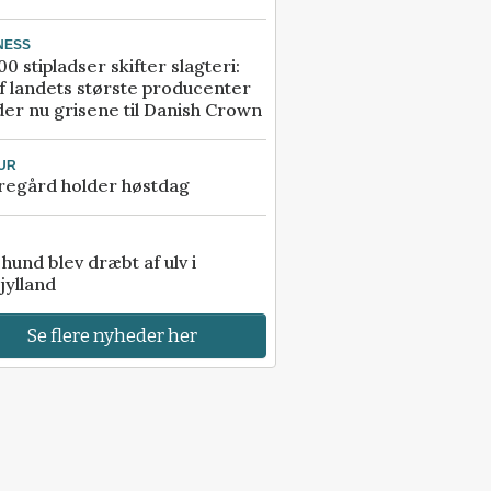
NESS
00 stipladser skifter slagteri:
f landets største producenter
er nu grisene til Danish Crown
UR
regård holder høstdag
e hund blev dræbt af ulv i
jylland
Se flere nyheder her