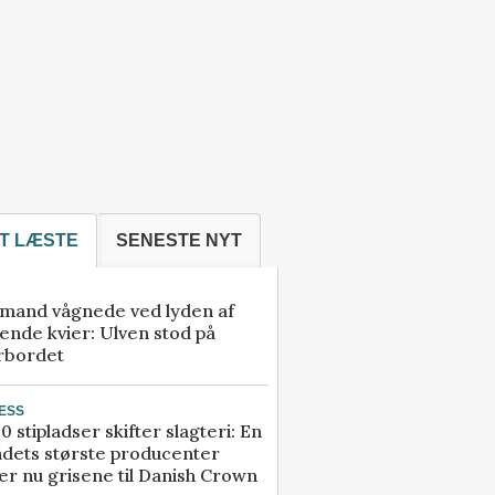
T LÆSTE
SENESTE NYT
mand vågnede ved lyden af
ende kvier: Ulven stod på
rbordet
ESS
0 stipladser skifter slagteri: En
ndets største producenter
r nu grisene til Danish Crown