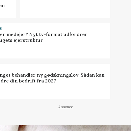
kan
S
ller medejer? Nyt tv-format udfordrer
ugets ejerstruktur
inget behandler ny gødskningslov: Sådan kan
dre din bedrift fra 2027
Annonce