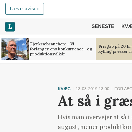
Læs e-avisen
SENESTE
KV
Fjerkræbranchen: - Vi
Prisgab på 20 kr
forlanger ens konkurrence- og
kylling presser 
produktionsvilkår
KVÆG
13-03-2019 13:00
FOR AB
At så i gr
Hvis man overvejer at så i
august, mener produktkons