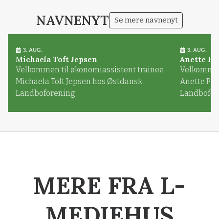
NAVNENYT
Se mere navnenyt
3. AUG.
3. AUG.
Michaela Toft Jepsen
Anette Pl
Velkommen til økonomiassistent trainee
Velkommen 
Michaela Toft Jepsen hos Østdansk
Anette Pl
Landboforening
Landbofor
MERE FRA L-
MEDIEHUS