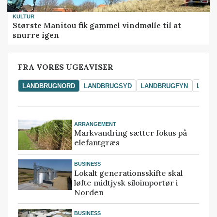
KULTUR
Største Manitou fik gammel vindmølle til at
snurre igen
FRA VORES UGEAVISER
LANDBRUGNORD
LANDBRUGSYD
LANDBRUGFYN
LAND
ARRANGEMENT
Markvandring sætter fokus på
elefantgræs
BUSINESS
Lokalt generationsskifte skal
løfte midtjysk siloimportør i
Norden
BUSINESS