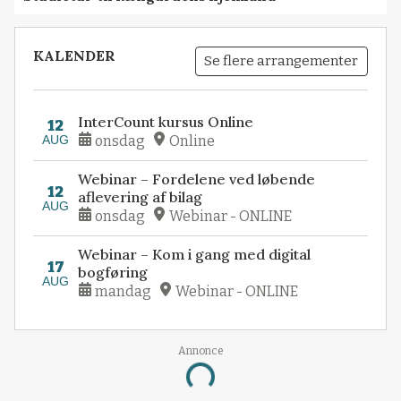
KALENDER
Se flere arrangementer
InterCount kursus Online
12
AUG
onsdag
Online
Webinar – Fordelene ved løbende
12
aflevering af bilag
AUG
onsdag
Webinar - ONLINE
Webinar – Kom i gang med digital
17
bogføring
AUG
mandag
Webinar - ONLINE
Annonce
Loading...