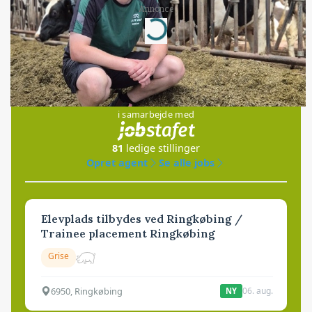
Annonce
Loading...
Jobs
i samarbejde med
81
ledige stillinger
Opret agent
Se alle jobs
Elevplads tilbydes ved Ringkøbing /
Trainee placement Ringkøbing
Grise
6950, Ringkøbing
06. aug.
NY