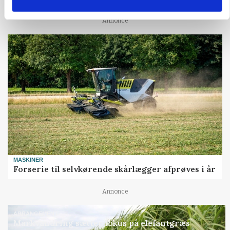
Annonce
MASKINER
Forserie til selvkørende skårlægger afprøves i år
Annonce
ARRANGEMENT
Markvandring sætter fokus på elefantgræs