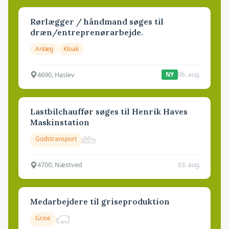
Rørlægger / håndmand søges til
dræn/entreprenørarbejde.
Anlæg
Kloak
4690, Haslev
06. aug.
NY
Lastbilchauffør søges til Henrik Haves
Maskinstation
Godstransport
4700, Næstved
03. aug.
Medarbejdere til griseproduktion
Grise