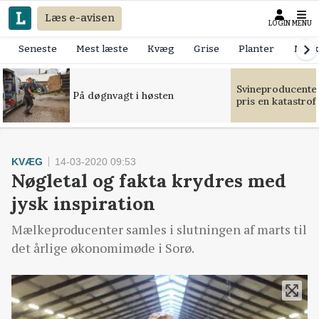
Læs e-avisen
LOGIN
MENU
Seneste
Mest læste
Kvæg
Grise
Planter
Mask
Svineproducente
På døgnvagt i høsten
pris en katastrof
KVÆG
14-03-2020 09:53
Nøgletal og fakta krydres med
jysk inspiration
Mælkeproducenter samles i slutningen af marts til
det årlige økonomimøde i Sorø.