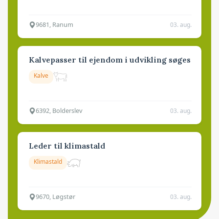
9681, Ranum
03. aug.
Kalvepasser til ejendom i udvikling søges
Kalve
6392, Bolderslev
03. aug.
Leder til klimastald
Klimastald
9670, Løgstør
03. aug.