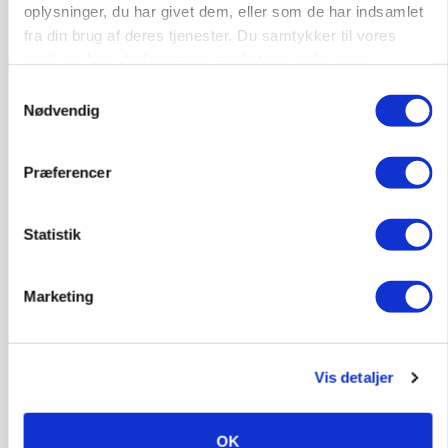
PLANTER
oplysninger, du har givet dem, eller som de har indsamlet
På døgnvagt i høsten
fra din brug af deres tjenester. Du samtykker til vores
cookies, hvis du fortsætter med at anvende vores
Annonce
hjemmeside.
Samtykkevalg
Loading...
Nødvendig
Præferencer
Statistik
Marketing
Vis detaljer
GRISE
Svineproducenter kalder Danish Crowns pris en
OK
katastrofe