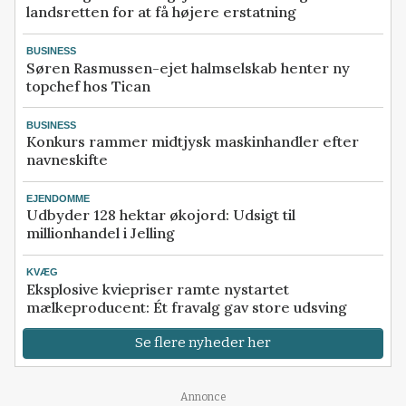
landsretten for at få højere erstatning
BUSINESS
Søren Rasmussen-ejet halmselskab henter ny
topchef hos Tican
BUSINESS
Konkurs rammer midtjysk maskinhandler efter
navneskifte
EJENDOMME
Udbyder 128 hektar økojord: Udsigt til
millionhandel i Jelling
KVÆG
Eksplosive kviepriser ramte nystartet
mælkeproducent: Ét fravalg gav store udsving
Se flere nyheder her
Annonce