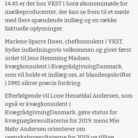
14.45 er der hos VKST i Sorø økonomimøde for
mælkeproducenter, der kan se frem til et møde
med flere spændende indlæg og en række
faktuelle oplysninger.
Marlene Sparre Ibsen, chefkonsulent i VKST,
byder indledningsvis velkommen og giver først
ordet til Jens Hemming Madsen,
kvægkonsulent i KvægrådgivningDanmark,
som vil holde et indlæg om, at blandeopskrifter
i DMS sikrer præcis fordring.
Efterfølgende vil Lone Hesseldal Andersen, som
også er kvægkonsulent i
KvægrådgivningDanmark, gøre status for
kvægnøgleresultaterne for 2019, mens Mie
Nøhr Andersen orienterer om
regnskabsresultaterne for 2019 og tillige