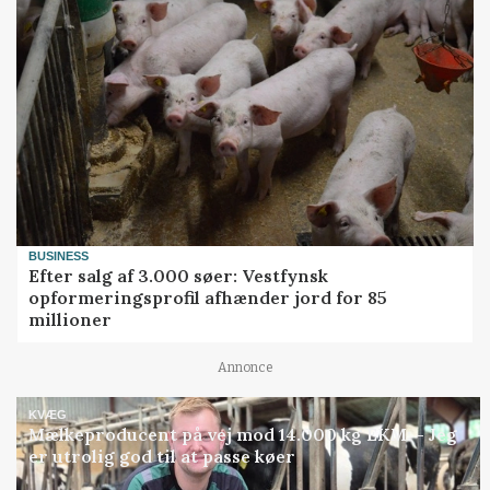
BUSINESS
Efter salg af 3.000 søer: Vestfynsk
opformeringsprofil afhænder jord for 85
millioner
Annonce
KVÆG
Mælkeproducent på vej mod 14.000 kg EKM: - Jeg
er utrolig god til at passe køer