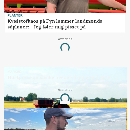
PLANTER
Kvælstofkaos på Fyn lammer landmænds
såplaner: - Jeg føler mig pisset på
Annonce
Loading...
MARKED
Høstpres kan sænke hvedeprisen yderligere
Annonce
Loading...