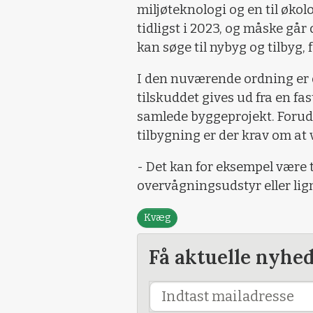
miljøteknologi og en til økol
tidligst i 2023, og måske gå
kan søge til nybyg og tilbyg, 
I den nuværende ordning er d
tilskuddet gives ud fra en fas
samlede byggeprojekt. Forude
tilbygning er der krav om a
- Det kan for eksempel være 
overvågningsudstyr eller lign
Kvæg
Få aktuelle nyhe