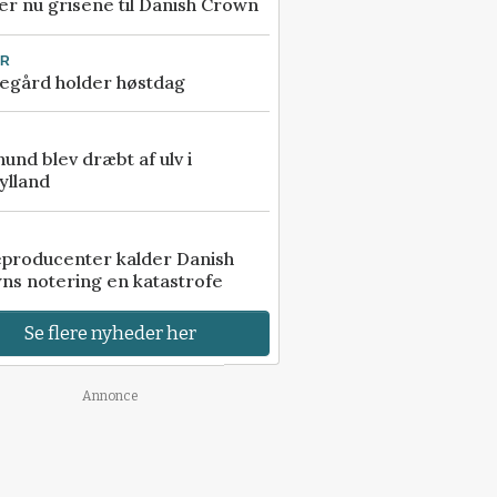
r nu grisene til Danish Crown
UR
egård holder høstdag
 hund blev dræbt af ulv i
ylland
eproducenter kalder Danish
ns notering en katastrofe
Se flere nyheder her
Annonce