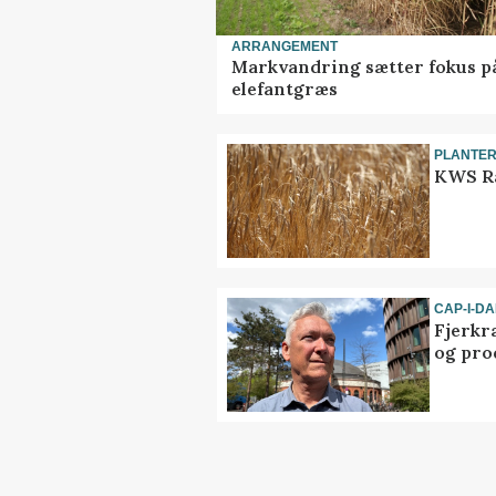
ARRANGEMENT
Markvandring sætter fokus p
elefantgræs
PLANTE
KWS Ra
CAP-I-D
Fjerkr
og pro