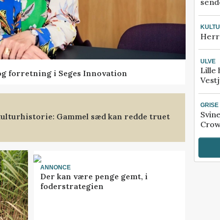
sende
KULT
Herr
ULVE
Lille
og forretning i Seges Innovation
Vestj
GRISE
Svin
ulturhistorie: Gammel sæd kan redde truet
Crow
ANNONCE
Der kan være penge gemt, i
foderstrategien