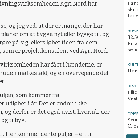
Lan
givningsvirksomheden Agri Nord har
skri
fod
se, og jeg ved, at der er mange, der har
BUSI
 planer om at bygge nyt eller bygge til, og
32.5
røre på sig, ellers løber tiden fra dem,
En a
send
n, som er projektkonsulent ved Agri Nord.
virksomheden har fået i hænderne, er
KULT
Her
er uden malkestald, og en overvejende del
r.
ULVE
Lill
 puljen, som kommer fra
Vest
 udløber i år. Der er endnu ikke
 og derfor er det også uvist, hvornår der
GRIS
Svin
 og tilbyg.
Crow
. Her kommer der to puljer – en til