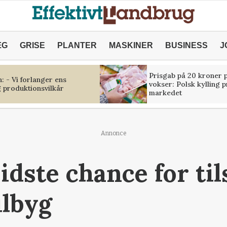
ÆG
GRISE
PLANTER
MASKINER
BUSINESS
J
Prisgab på 20 kroner p
 - Vi forlanger ens
vokser: Polsk kylling 
 produktionsvilkår
markedet
Annonce
idste chance for til
ilbyg