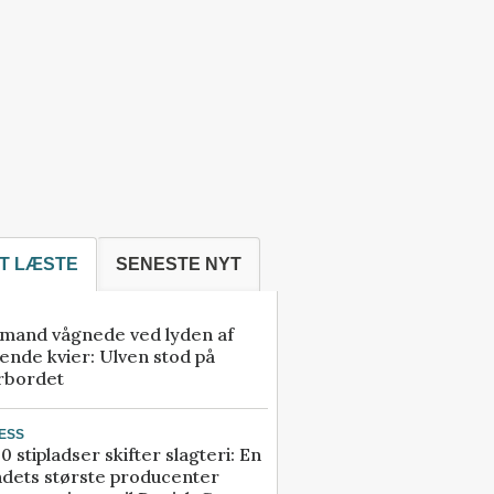
T LÆSTE
SENESTE NYT
mand vågnede ved lyden af
ende kvier: Ulven stod på
rbordet
ESS
0 stipladser skifter slagteri: En
ndets største producenter