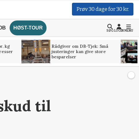
Prøv 30 dage for 30 kr.
OB
HØST-TOUR
SØG
LOGIN
MENU
r. kg
Rådgiver om DB-Tjek: Små
presser
justeringer kan give store
besparelser
skud til