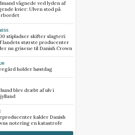
dmand vågnede ved lyden af
gende kvier: Ulven stod på
erbordet
NESS
00 stipladser skifter slagteri:
f landets største producenter
er nu grisene til Danish Crown
UR
regård holder høstdag
e hund blev dræbt af ulv i
jylland
E
eproducenter kalder Danish
ns notering en katastrofe