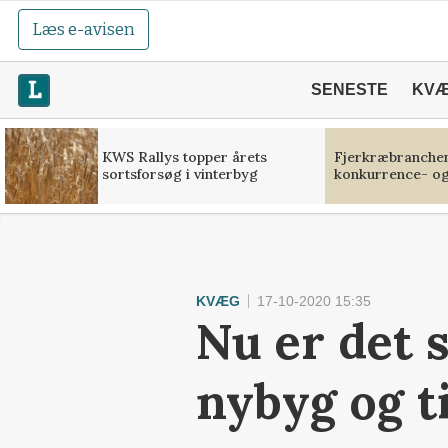
Læs e-avisen
SENESTE
KV
KWS Rallys topper årets
Fjerkræbranchen:
sortsforsøg i vinterbyg
konkurrence- og
KVÆG
17-10-2020 15:35
Nu er det s
nybyg og t