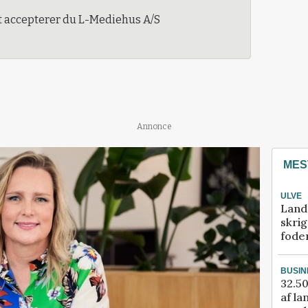
t accepterer du L-Mediehus A/S
Annonce
MES
ULVE
Land
skrig
fode
BUSIN
32.50
af la