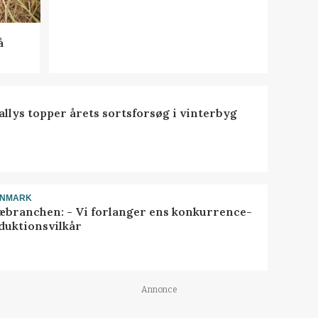
å
R
llys topper årets sortsforsøg i vinterbyg
ANMARK
æbranchen: - Vi forlanger ens konkurrence-
duktionsvilkår
Annonce