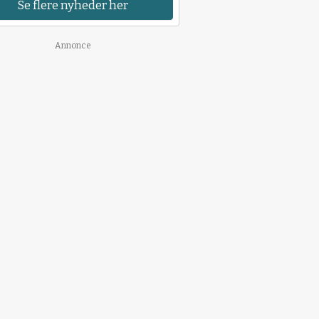
Se flere nyheder her
Annonce