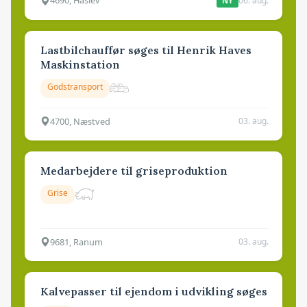
4690, Haslev
06. aug.
NY
Lastbilchauffør søges til Henrik Haves
Maskinstation
Godstransport
4700, Næstved
03. aug.
Medarbejdere til griseproduktion
Grise
9681, Ranum
03. aug.
Kalvepasser til ejendom i udvikling søges