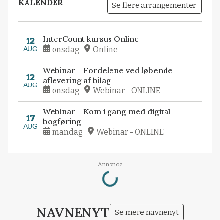
KALENDER
Se flere arrangementer
InterCount kursus Online
12
AUG
onsdag
Online
Webinar – Fordelene ved løbende
12
aflevering af bilag
AUG
onsdag
Webinar - ONLINE
Webinar – Kom i gang med digital
17
bogføring
AUG
mandag
Webinar - ONLINE
Loading...
Annonce
NAVNENYT
Se mere navnenyt