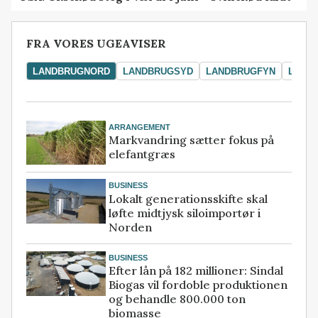
FRA VORES UGEAVISER
LANDBRUGNORD
LANDBRUGSYD
LANDBRUGFYN
LAND
ARRANGEMENT
Markvandring sætter fokus på
elefantgræs
BUSINESS
Lokalt generationsskifte skal
løfte midtjysk siloimportør i
Norden
BUSINESS
Efter lån på 182 millioner: Sindal
Biogas vil fordoble produktionen
og behandle 800.000 ton
biomasse