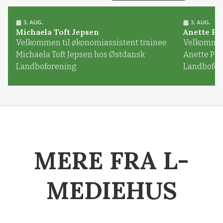
3. AUG.
3. AUG.
Michaela Toft Jepsen
Anette Pl
Velkommen til økonomiassistent trainee
Velkommen 
Michaela Toft Jepsen hos Østdansk
Anette Pl
Landboforening
Landbofor
MERE FRA L-
MEDIEHUS