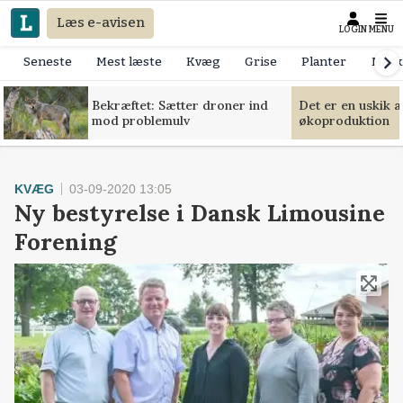
Læs e-avisen
LOGIN
MENU
Seneste
Mest læste
Kvæg
Grise
Planter
Mask
Bekræftet: Sætter droner ind
Det er en uskik 
mod problemulv
økoproduktion
KVÆG
03-09-2020 13:05
Ny bestyrelse i Dansk Limousine
Forening