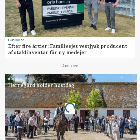
BUSINESS
Efter fire årtier: Familieejet vestjysk producent
af staldinventar får ny medejer
Annonce
KULTUR
Herregård holder høstdag
Annonce
Loading...
Jobs