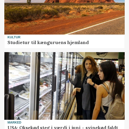
KULTUR
Studietur til kænguruens hjemland
MARKED
USA: Oksekød steg i værdi i juni – svinekød faldt