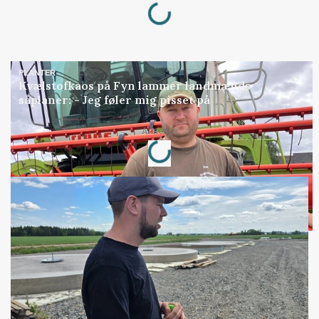
PLANTER
Kvælstofkaos på Fyn lammer landmænds
såplaner: - Jeg føler mig pisset på
Loading...
Annonce