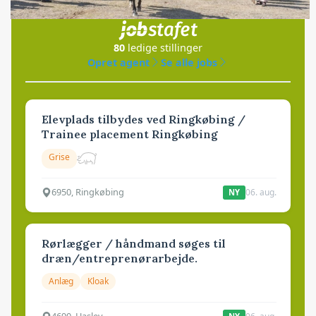
i samarbejde med
80
ledige stillinger
Opret agent
Se alle jobs
Elevplads tilbydes ved Ringkøbing /
Trainee placement Ringkøbing
Grise
6950, Ringkøbing
06. aug.
NY
Rørlægger / håndmand søges til
dræn/entreprenørarbejde.
Anlæg
Kloak