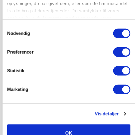
oplysninger, du har givet dem, eller som de har indsamlet
fra din brug af deres tjenester. Du samtykker til vores
cookies, hvis du fortsætter med at anvende vores
hjemmeside.
Samtykkevalg
Nødvendig
MASKINER
Forserie til selvkørende skårlægger afprøves i år
Præferencer
Annonce
Statistik
ARRANGEMENT
Markvandring sætter fokus på elefantgræs
Loading...
Marketing
Annonce
Vis detaljer
OK