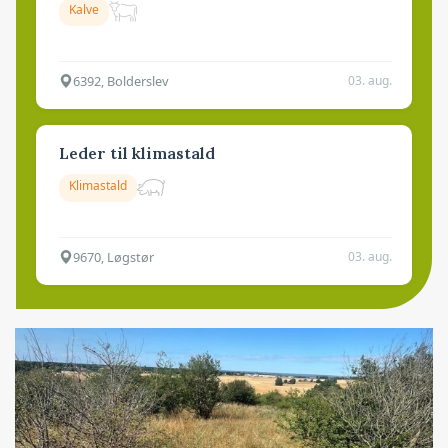
Kalve
6392, Bolderslev
03. aug.
Leder til klimastald
Klimastald
9670, Løgstør
03. aug.