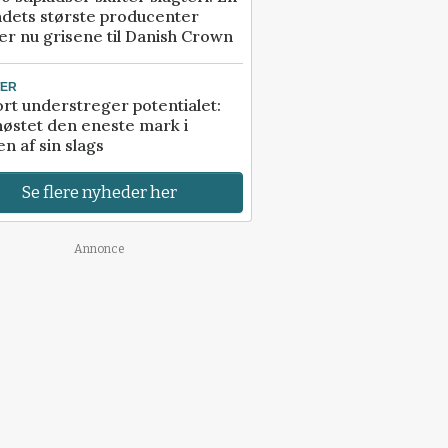
ndets største producenter
r nu grisene til Danish Crown
TER
rt understreger potentialet:
høstet den eneste mark i
n af sin slags
Se flere nyheder her
Annonce