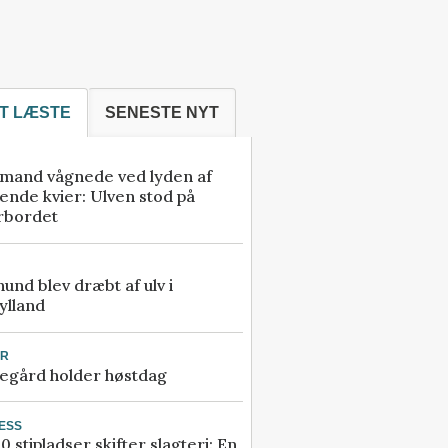
T LÆSTE
SENESTE NYT
mand vågnede ved lyden af
ende kvier: Ulven stod på
rbordet
 hund blev dræbt af ulv i
ylland
UR
egård holder høstdag
ESS
0 stipladser skifter slagteri: En