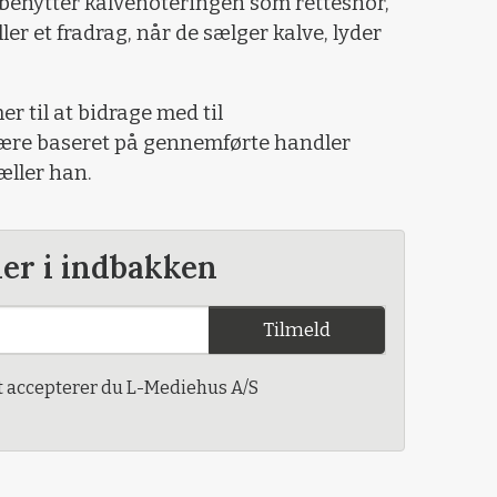
enytter kalvenoteringen som rettesnor,
ller et fradrag, når de sælger kalve, lyder
r til at bidrage med til
 være baseret på gennemførte handler
æller han.
der i indbakken
Tilmeld
t accepterer du L-Mediehus A/S