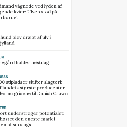
dmand vågnede ved lyden af
gende kvier: Ulven stod på
erbordet
e hund blev dræbt af ulv i
jylland
UR
regård holder høstdag
NESS
00 stipladser skifter slagteri:
f landets største producenter
er nu grisene til Danish Crown
TER
ort understreger potentialet:
høstet den eneste mark i
en af sin slags