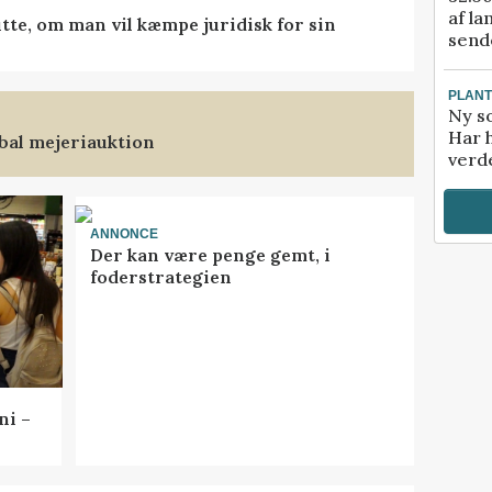
af la
tte, om man vil kæmpe juridisk for sin
sende
PLAN
Ny so
Har 
bal mejeriauktion
verde
ANNONCE
Der kan være penge gemt, i
foderstrategien
ni –