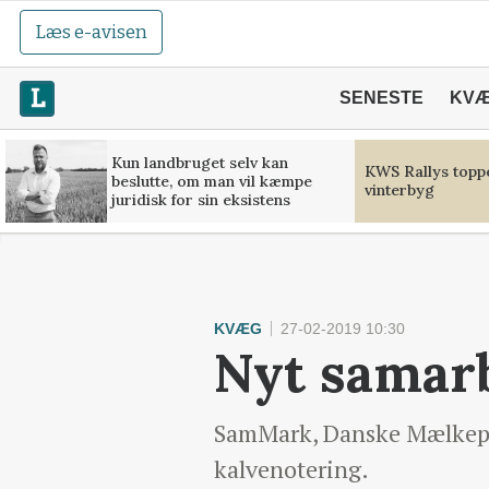
Læs e-avisen
SENESTE
KV
Kun landbruget selv kan
KWS Rallys toppe
beslutte, om man vil kæmpe
vinterbyg
juridisk for sin eksistens
KVÆG
27-02-2019 10:30
Nyt samar
SamMark, Danske Mælkepr
kalvenotering.