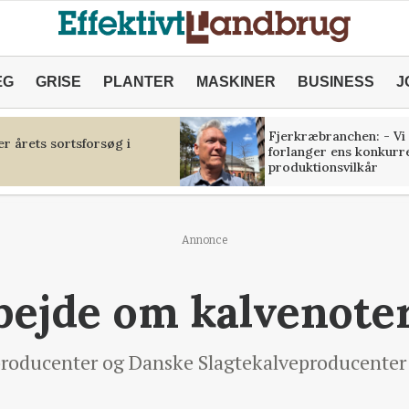
ÆG
GRISE
PLANTER
MASKINER
BUSINESS
J
Fjerkræbranchen: - Vi
r årets sortsforsøg i
forlanger ens konkurr
produktionsvilkår
Annonce
bejde om kalvenote
oducenter og Danske Slagtekalveproducenter