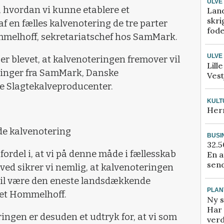
ULVE
et, hvordan vi kunne etablere et
Lan
skri
f en fælles kalvenotering de tre parter
fod
ommelhoff, sekretariatschef hos SamMark.
ULVE
 er blevet, at kalvenoteringen fremover vil
Lill
tninger fra SamMark, Danske
Vest
 Slagtekalveproducenter.
KULT
Her
de kalvenotering
BUSI
32.5
r fordel i, at vi på denne måde i fællesskab
En a
send
ved sikrer vi nemlig, at kalvenoteringen
 vil være den eneste landsdækkende
PLAN
bet Hommelhoff.
Ny s
Har 
ngen er desuden et udtryk for, at vi som
verd