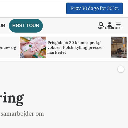
Prøv 30 dage for 30 kr.
OB
HØST-TOUR
SØG
LOGIN
MENU
Prisgab på 20 kroner pr. kg
ence- og
vokser: Polsk kylling presser
markedet
ring
 samarbejder om