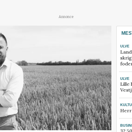
Annonce
MES
ULVE
Land
skrig
fode
ULVE
Lille
Vestj
KULT
Herr
BUSIN
32.50