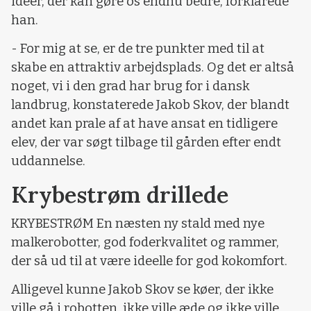
idéer, der kan gøre os endnu bedre, forklarede
han.
- For mig at se, er de tre punkter med til at
skabe en attraktiv arbejdsplads. Og det er altså
noget, vi i den grad har brug for i dansk
landbrug, konstaterede Jakob Skov, der blandt
andet kan prale af at have ansat en tidligere
elev, der var søgt tilbage til gården efter endt
uddannelse.
Krybestrøm drillede
KRYBESTRØM En næsten ny stald med nye
malkerobotter, god foderkvalitet og rammer,
der så ud til at være ideelle for god kokomfort.
Alligevel kunne Jakob Skov se køer, der ikke
ville gå i robotten, ikke ville æde og ikke ville