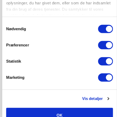
oplysninger, du har givet dem, eller som de har indsamlet
fra din brug af deres tjenester. Du samtykker til vores
Medarbejdere til griseproduktion
cookies, hvis du fortsætter med at anvende vores
Grise
hjemmeside.
Samtykkevalg
Nødvendig
9681, Ranum
03. aug.
Præferencer
Kalvepasser til ejendom i udvikling søges
Statistik
Kalve
Marketing
6392, Bolderslev
03. aug.
Vis detaljer
Leder til klimastald
Klimastald
OK